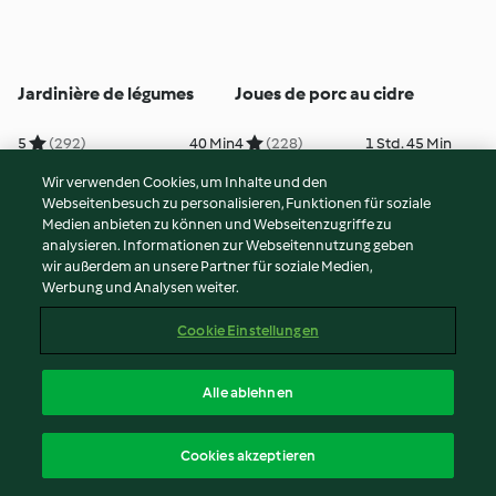
Jardinière de légumes
Joues de porc au cidre
5
(292)
40 Min
4
(228)
1 Std. 45 Min
Wir verwenden Cookies, um Inhalte und den
Webseitenbesuch zu personalisieren, Funktionen für soziale
Medien anbieten zu können und Webseitenzugriffe zu
analysieren. Informationen zur Webseitennutzung geben
wir außerdem an unsere Partner für soziale Medien,
Werbung und Analysen weiter.
Cookie Einstellungen
Alle ablehnen
Brioche "super bonne"
Lapin aux pruneaux
Cookies akzeptieren
5
(7.0K)
3 Std.
3
(57)
1 Std.