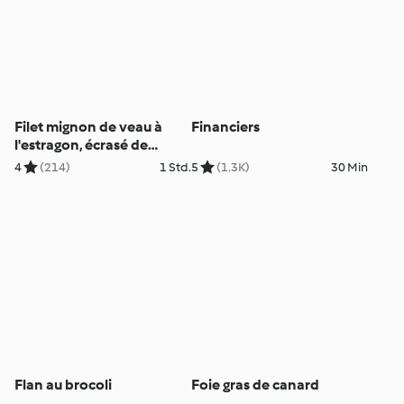
Filet mignon de veau à
Financiers
l'estragon, écrasé de
pomme de terre à l'huile
4
(214)
1 Std.
5
(1.3K)
30 Min
d'olive
Flan au brocoli
Foie gras de canard