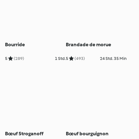
Bourride
Brandade de morue
5
(289)
1 Std.
5
(493)
24 Std. 35 Min
Bœuf Stroganoff
Bœuf bourguignon