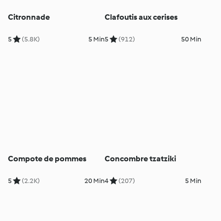
Citronnade
Clafoutis aux cerises
5
(5.8K)
5 Min
5
(912)
50 Min
Compote de pommes
Concombre tzatziki
5
(2.2K)
20 Min
4
(207)
5 Min