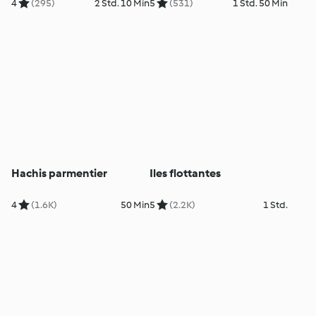
4
(295)
2 Std. 10 Min
5
(531)
1 Std. 50 Min
Hachis parmentier
Iles flottantes
4
(1.6K)
50 Min
5
(2.2K)
1 Std.