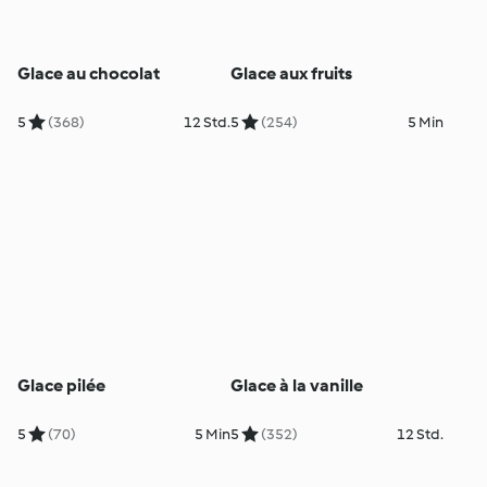
Glace au chocolat
Glace aux fruits
5
(368)
12 Std.
5
(254)
5 Min
Glace pilée
Glace à la vanille
5
(70)
5 Min
5
(352)
12 Std.