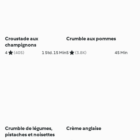
Croustade aux
Crumble aux pommes
champignons
4
(405)
1 Std. 15 Min
5
(3.8K)
45 Min
Crumble de légumes,
Crème anglaise
pistaches et noisettes