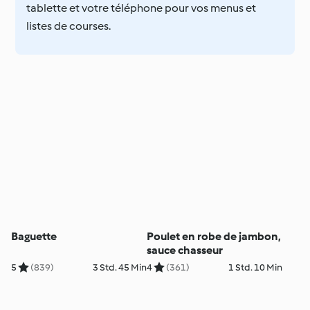
tablette et votre téléphone pour vos menus et
listes de courses.
Baguette
Poulet en robe de jambon,
sauce chasseur
5
(839)
3 Std. 45 Min
4
(361)
1 Std. 10 Min