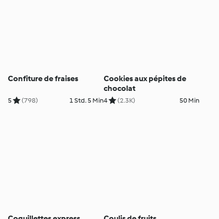
Confiture de fraises
Cookies aux pépites de
chocolat
5
(798)
1 Std. 5 Min
4
(2.3K)
50 Min
Coquillettes express
Coulis de fruits