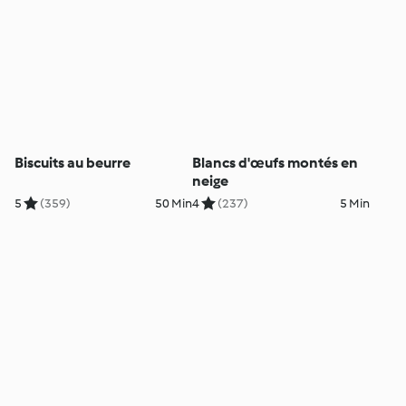
Biscuits au beurre
Blancs d'œufs montés en
neige
5
(359)
50 Min
4
(237)
5 Min