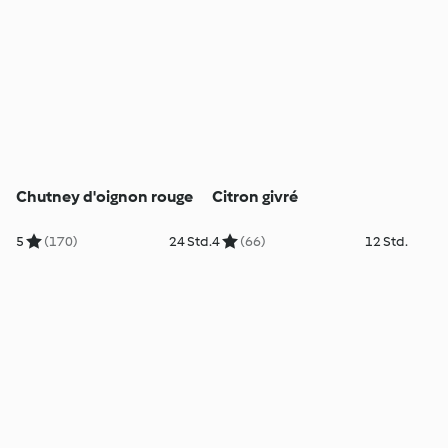
Chutney d'oignon rouge
Citron givré
5
(170)
24 Std.
4
(66)
12 Std.