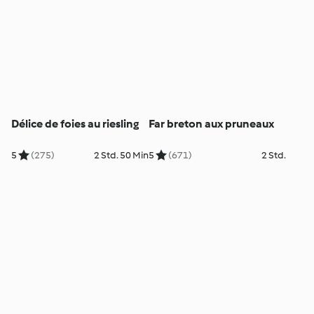
Délice de foies au riesling
Far breton aux pruneaux
5
(275)
2 Std. 50 Min
5
(671)
2 Std.