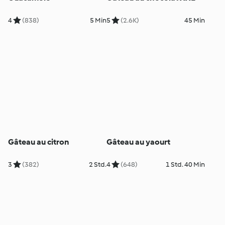
4
(838)
5 Min
5
(2.6K)
45 Min
Gâteau au citron
Gâteau au yaourt
3
(382)
2 Std.
4
(648)
1 Std. 40 Min