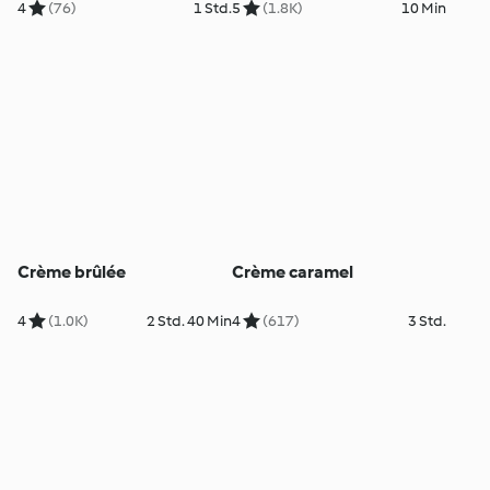
4
(76)
1 Std.
5
(1.8K)
10 Min
Crème brûlée
Crème caramel
4
(1.0K)
2 Std. 40 Min
4
(617)
3 Std.