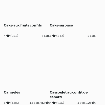
Cake aux fruits confits
Cake surprise
4
(251)
4 Std.
5
(842)
2 Std.
Cannelés
Cassoulet au confit de
canard
5
(1.0K)
13 Std. 45 Min
4
(235)
1 Std. 10 Min