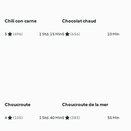
Chili con carne
Chocolat chaud
5
(496)
1 Std. 15 Min
5
(656)
10 Min
Choucroute
Choucroute de la mer
4
(105)
1 Std. 40 Min
5
(383)
35 Min