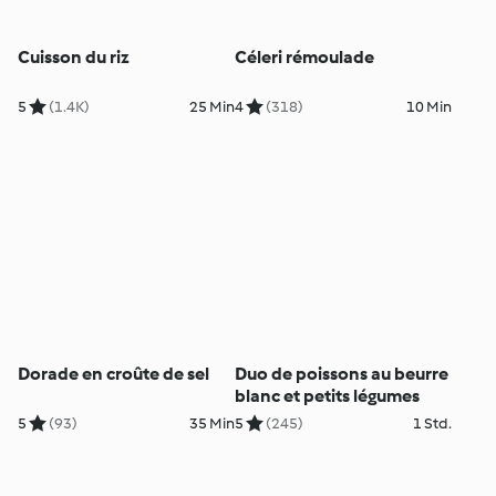
Cuisson du riz
Céleri rémoulade
5
(1.4K)
25 Min
4
(318)
10 Min
Dorade en croûte de sel
Duo de poissons au beurre
blanc et petits légumes
5
(93)
35 Min
5
(245)
1 Std.