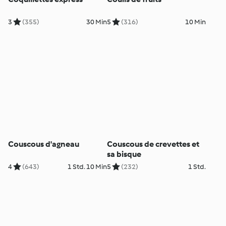
3
(355)
30 Min
5
(316)
10 Min
Couscous d'agneau
Couscous de crevettes et
sa bisque
4
(643)
1 Std. 10 Min
5
(232)
1 Std.