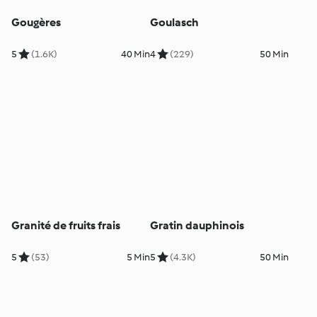
Gougères
Goulasch
5
(1.6K)
40 Min
4
(229)
50 Min
Granité de fruits frais
Gratin dauphinois
5
(53)
5 Min
5
(4.3K)
50 Min