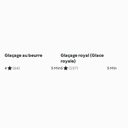
Glaçage au beurre
Glaçage royal (Glace
royale)
4
(64)
5 Min
5
(157)
5 Min