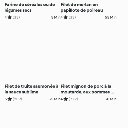
Farine de céréales ou de
Filet de merlan en
légumes secs
papillote de poireau
4
(35)
5 Min
4
(35)
55 Min
Filet de truite saumonée à
Filet mignon de porc à la
la sauce sublime
moutarde, aux pommes de
terre et au brocoli
5
(209)
35 Min
4
(772)
30 Min