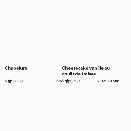
Chapelure
Cheesecake vanille au
coulis de fraises
5
(243)
5 Min
5
(427)
3 Std. 40 Min