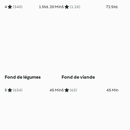
4
(340)
1 Std. 20 Min
5
(1.2K)
72 Std.
Fond de légumes
Fond de viande
5
(634)
45 Min
5
(63)
45 Min