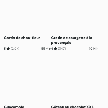
Gratin de chou-fleur
Gratin de courgette à la
provençale
5
(2.0K)
55 Min
4
(347)
40 Min
Guacamole
Gâteau au chocolat XXL