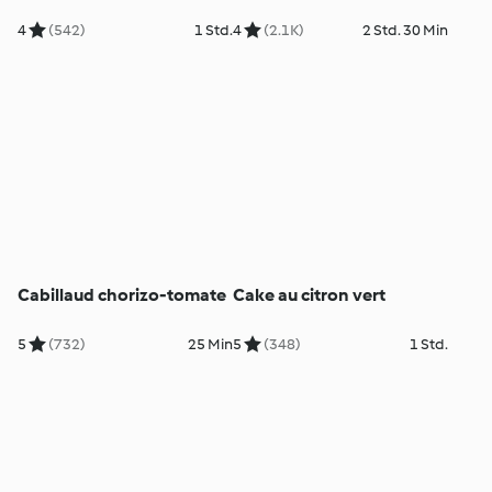
4
(542)
1 Std.
4
(2.1K)
2 Std. 30 Min
Cabillaud chorizo-tomate
Cake au citron vert
5
(732)
25 Min
5
(348)
1 Std.