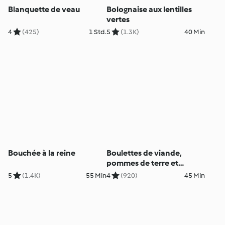
Blanquette de veau
Bolognaise aux lentilles
vertes
4
(425)
1 Std.
5
(1.3K)
40 Min
Bouchée à la reine
Boulettes de viande,
pommes de terre et
poivrons à la sauce
5
(1.4K)
55 Min
4
(920)
45 Min
tomate