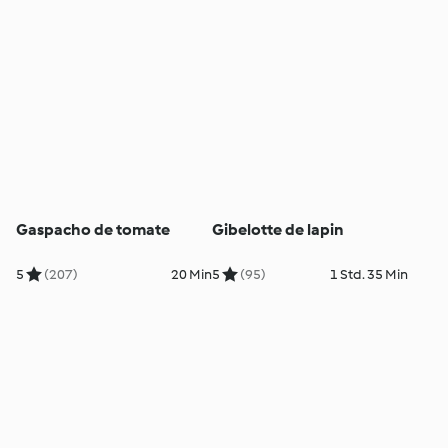
Gaspacho de tomate
Gibelotte de lapin
5
(207)
20 Min
5
(95)
1 Std. 35 Min