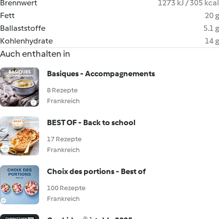
Brennwert
1273 kJ / 305 kcal
Fett
20 g
Ballaststoffe
5.1 g
Kohlenhydrate
14 g
Auch enthalten in
Basiques - Accompagnements
8 Rezepte
Frankreich
BEST OF - Back to school
17 Rezepte
Frankreich
Choix des portions - Best of
100 Rezepte
Frankreich