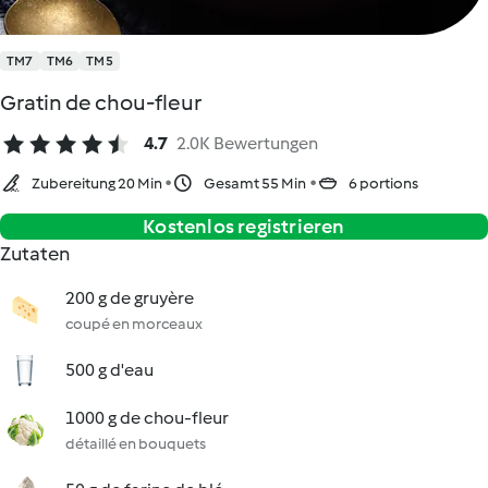
TM7
TM6
TM5
Gratin de chou-fleur
4.7
2.0K Bewertungen
Zubereitung 20 Min
Gesamt 55 Min
6 portions
Kostenlos registrieren
Zutaten
200 g de gruyère
coupé en morceaux
500 g d'eau
1000 g de chou-fleur
détaillé en bouquets