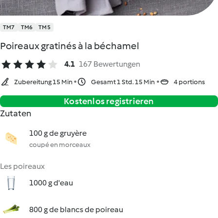
TM7
TM6
TM5
Poireaux gratinés à la béchamel
4.1
167 Bewertungen
Zubereitung 15 Min
Gesamt 1 Std. 15 Min
4 portions
Kostenlos registrieren
Zutaten
100 g de gruyère
coupé en morceaux
Les poireaux
1000 g d'eau
800 g de blancs de poireau