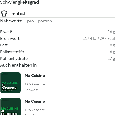
Schwierigkeitsgrad
einfach
Nährwerte
pro 1 portion
Eiweiß
16 g
Brennwert
1244 kJ / 297 kcal
Fett
18 g
Ballaststoffe
6 g
Kohlenhydrate
17 g
Auch enthalten in
Ma Cuisine
196 Rezepte
Schweiz
Ma Cuisine
196 Rezepte