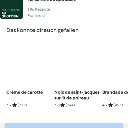
196 Rezepte
Frankreich
Das könnte dir auch gefallen
Crème de carotte
Noix de saint-jacques
Brandade d
sur lit de poireau
3.7
(236)
3.8
(244)
4.7
(493)