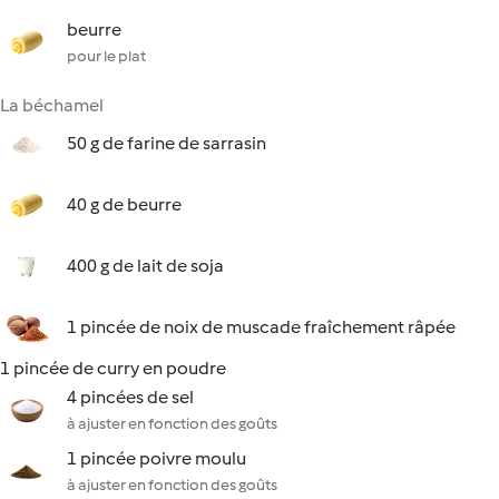
beurre
pour le plat
La béchamel
50 g de farine de sarrasin
40 g de beurre
400 g de lait de soja
1 pincée de noix de muscade fraîchement râpée
1 pincée de curry en poudre
4 pincées de sel
à ajuster en fonction des goûts
1 pincée poivre moulu
à ajuster en fonction des goûts