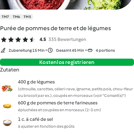
TM7
TM6
TM5
Purée de pommes de terre et de légumes
4.5
335 Bewertungen
Zubereitung 15 Min
Gesamt 45 Min
4 portions
Kostenlos registrieren
Zutaten
400 g de légumes
(citrouille, carottes, céleri-rave, igname, petits pois, chou-fleur
ou brocoli par ex.), coupés en morceaux (voir "Conseil(s)")
600 g de pommes de terre farineuses
épluchées et coupées en morceaux (2-3 cm)
1 c. à café de sel
à ajuster en fonction des goûts