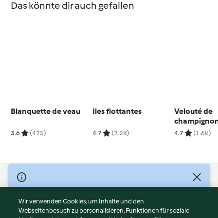
Das könnte dir auch gefallen
Blanquette de veau
Iles flottantes
Velouté de
champigno
3.6
(425)
4.7
(2.2K)
4.7
(1.6K)
© Copyright 2026
Nutzungsbedingungen
Wir verwenden Cookies, um Inhalte und den
Webseitenbesuch zu personalisieren, Funktionen für soziale
Datenschutzrichtlinien