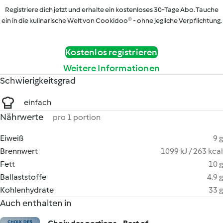
Registriere dich jetzt und erhalte ein kostenloses 30-Tage Abo. Tauche
ein in die kulinarische Welt von Cookidoo® - ohne jegliche Verpflichtung.
Kostenlos registrieren
Weitere Informationen
Schwierigkeitsgrad
einfach
Nährwerte
pro 1 portion
Eiweiß
9 g
Brennwert
1099 kJ / 263 kcal
Fett
10 g
Ballaststoffe
4.9 g
Kohlenhydrate
33 g
Auch enthalten in