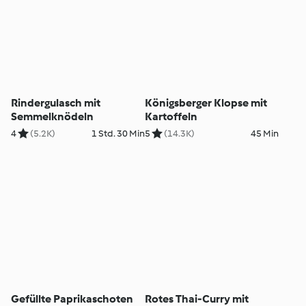
Rindergulasch mit
Königsberger Klopse mit
Semmelknödeln
Kartoffeln
4
(5.2K)
1 Std. 30 Min
5
(14.3K)
45 Min
Gefüllte Paprikaschoten
Rotes Thai-Curry mit