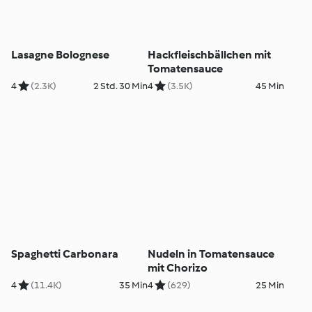
Lasagne Bolognese
Hackfleischbällchen mit
Tomatensauce
4
(2.3K)
2 Std. 30 Min
4
(3.5K)
45 Min
Spaghetti Carbonara
Nudeln in Tomatensauce
mit Chorizo
4
(11.4K)
35 Min
4
(629)
25 Min