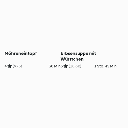
Möhreneintopf
Erbsensuppe mit
Würstchen
4
(973)
30 Min
5
(10.6K)
1 Std. 45 Min