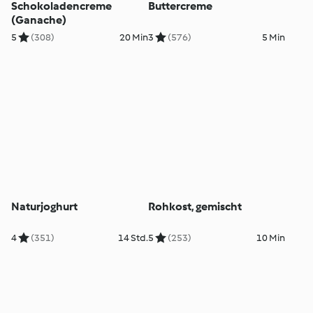
Schokoladencreme
Buttercreme
(Ganache)
5
(308)
20 Min
3
(576)
5 Min
Naturjoghurt
Rohkost, gemischt
4
(351)
14 Std.
5
(253)
10 Min