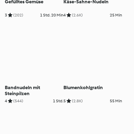
Gefülltes Gemüse
Käse-Sahne-Nudeln
3
(202)
1 Std. 20 Min
4
(2.6K)
25 Min
Bandnudeln mit
Blumenkohlgratin
Steinpilzen
4
(544)
1 Std.
5
(2.8K)
55 Min