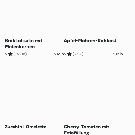
Brokkolisalat mit
Apfel-Möhren-Rohkost
Pinienkernen
5
(19.8K)
5 Min
5
(3.5K)
5 Min
Zucchini-Omelette
Cherry-Tomaten mit
Fetafüllung