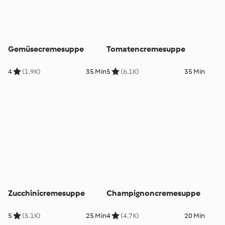
Gemüsecremesuppe
Tomatencremesuppe
4
(1.9K)
35 Min
5
(6.1K)
35 Min
Zucchinicremesuppe
Champignoncremesuppe
5
(5.1K)
25 Min
4
(4.7K)
20 Min