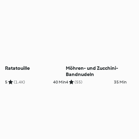
Ratatouille
Möhren- und Zucchini-
Bandnudeln
5
(1.4K)
40 Min
4
(55)
35 Min