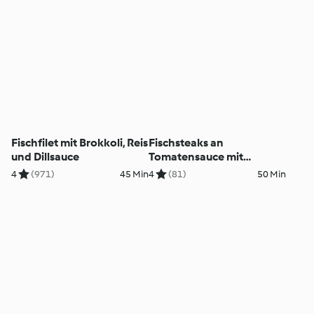
Fischfilet mit Brokkoli, Reis
Fischsteaks an
und Dillsauce
Tomatensauce mit
Kartoffeln
4
(971)
45 Min
4
(81)
50 Min