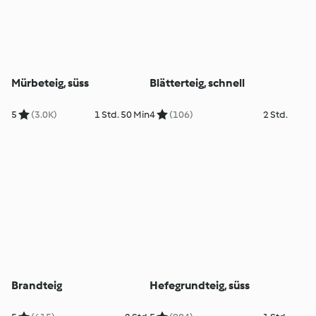
Mürbeteig, süss
Blätterteig, schnell
5
(3.0K)
1 Std. 50 Min
4
(106)
2 Std.
Brandteig
Hefegrundteig, süss