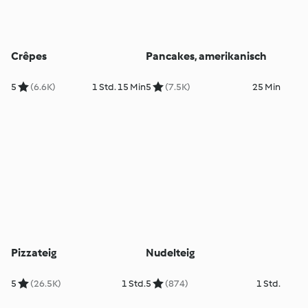
Crêpes
Pancakes, amerikanisch
5
(6.6K)
1 Std. 15 Min
5
(7.5K)
25 Min
Pizzateig
Nudelteig
5
(26.5K)
1 Std.
5
(874)
1 Std.