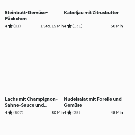
Steinbutt-Gemüse-
Kabeljau mit Zitrusbutter
Päckchen
4
(81)
1 Std. 15 Min
4
(131)
50 Min
Lachs mit Champignon-
Nudelsalat mit Forelle und
Sahne-Sauce und
Gemüse
Kartoffeln
4
(507)
50 Min
4
(25)
45 Min