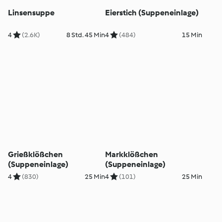
Linsensuppe
Eierstich (Suppeneinlage)
4
(2.6K)
8 Std. 45 Min
4
(484)
15 Min
Grießklößchen
Markklößchen
(Suppeneinlage)
(Suppeneinlage)
4
(830)
25 Min
4
(101)
25 Min