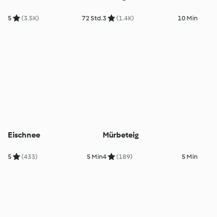
5
(3.5K)
72 Std.
3
(1.4K)
10 Min
Eischnee
Mürbeteig
5
(433)
5 Min
4
(189)
5 Min