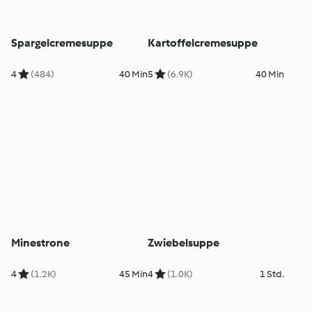
Spargelcremesuppe
Kartoffelcremesuppe
4
(484)
40 Min
5
(6.9K)
40 Min
Minestrone
Zwiebelsuppe
4
(1.2K)
45 Min
4
(1.0K)
1 Std.