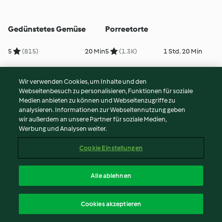
Gedünstetes Gemüse
Porreetorte
5
(815)
20 Min
5
(1.3K)
1 Std. 20 Min
Wir verwenden Cookies, um Inhalte und den
Webseitenbesuch zu personalisieren, Funktionen für soziale
Medien anbieten zu können und Webseitenzugriffe zu
analysieren. Informationen zur Webseitennutzung geben
wir außerdem an unsere Partner für soziale Medien,
Werbung und Analysen weiter.
Cookie Einstellungen
Quiche Lorraine
Pizza Margherita
Alle ablehnen
4
(1.6K)
50 Min
5
(945)
1 Std. 45 Min
Cookies akzeptieren