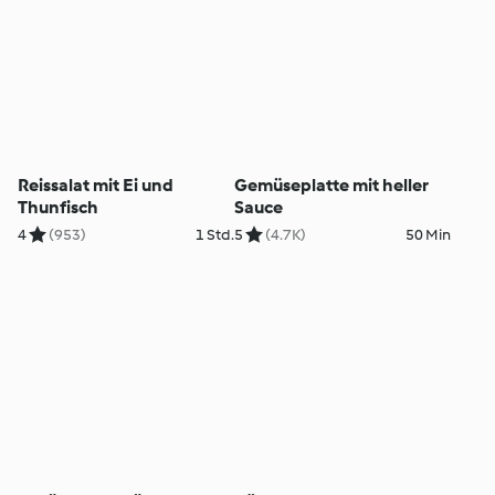
Reissalat mit Ei und
Gemüseplatte mit heller
Thunfisch
Sauce
4
(953)
1 Std.
5
(4.7K)
50 Min