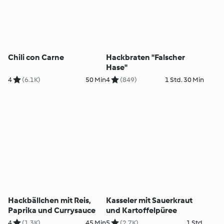
Chili con Carne
Hackbraten "Falscher
Hase"
4
(6.1K)
50 Min
4
(849)
1 Std. 30 Min
Hackbällchen mit Reis,
Kasseler mit Sauerkraut
Paprika und Currysauce
und Kartoffelpüree
4
(1.3K)
45 Min
5
(2.7K)
1 Std.