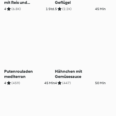
mit Reis und
Geflügel
Tomatensauce
4
(6.8K)
1 Std.
5
(2.2K)
45 Min
Putenrouladen
Hähnchen mit
mediterran
Gemüsesauce
4
(459)
45 Min
4
(447)
50 Min