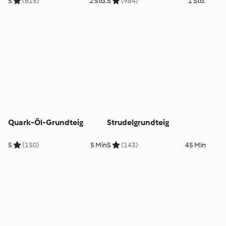
5
(615)
2 Std.
5
(984)
1 Std.
Quark-Öl-Grundteig
Strudelgrundteig
5
(150)
5 Min
5
(143)
45 Min