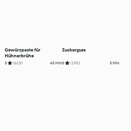
Gewürzpaste für
Zuckerguss
Hühnerbrühe
5
(615)
45 Min
5
(195)
5 Min