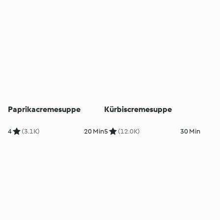
Paprikacremesuppe
Kürbiscremesuppe
4
(3.1K)
20 Min
5
(12.0K)
30 Min