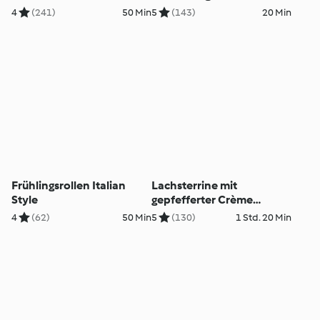
4
(241)
50 Min
5
(143)
20 Min
Frühlingsrollen Italian
Lachsterrine mit
Style
gepfefferter Crème
fraîche
4
(62)
50 Min
5
(130)
1 Std. 20 Min