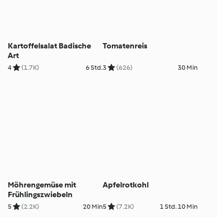
Kartoffelsalat Badische
Tomatenreis
Art
4
(1.7K)
6 Std.
3
(626)
30 Min
Möhrengemüse mit
Apfelrotkohl
Frühlingszwiebeln
5
(2.2K)
20 Min
5
(7.2K)
1 Std. 10 Min