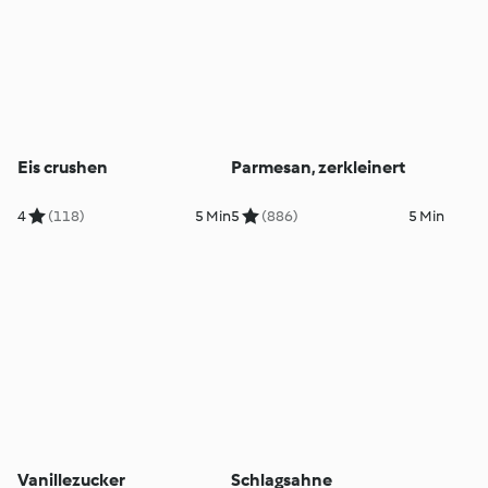
Eis crushen
Parmesan, zerkleinert
4
(118)
5 Min
5
(886)
5 Min
Vanillezucker
Schlagsahne