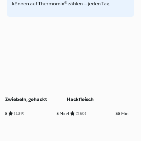
können auf Thermomix® zählen – jeden Tag.
Zwiebeln, gehackt
Hackfleisch
5
(139)
5 Min
4
(250)
35 Min