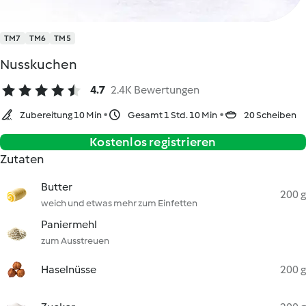
TM7
TM6
TM5
Nusskuchen
4.7
2.4K Bewertungen
Zubereitung 10 Min
Gesamt 1 Std. 10 Min
20 Scheiben
Kostenlos registrieren
Zutaten
Butter
200 g
weich und etwas mehr zum Einfetten
Paniermehl
zum Ausstreuen
Haselnüsse
200 g