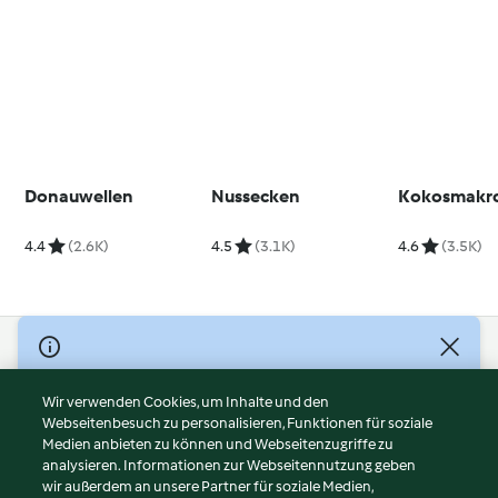
Donauwellen
Nussecken
Kokosmakr
4.4
(2.6K)
4.5
(3.1K)
4.6
(3.5K)
© Copyright 2026
Nutzungsbedingungen
Wir verwenden Cookies, um Inhalte und den
Webseitenbesuch zu personalisieren, Funktionen für soziale
Datenschutzrichtlinien
Medien anbieten zu können und Webseitenzugriffe zu
Disclaimer
analysieren. Informationen zur Webseitennutzung geben
Impressum
wir außerdem an unsere Partner für soziale Medien,