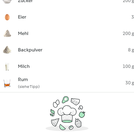
Zucker
200 g
Eier
3
Mehl
200 g
Backpulver
8 g
Milch
100 g
Rum
30 g
(siehe Tipp)