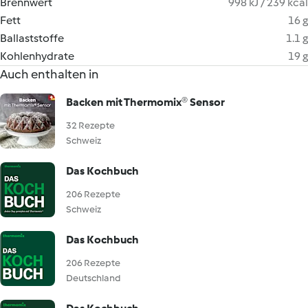
Brennwert
998 kJ / 239 kcal
Fett
16 g
Ballaststoffe
1.1 g
Kohlenhydrate
19 g
Auch enthalten in
Backen mit Thermomix® Sensor
32 Rezepte
Schweiz
Das Kochbuch
206 Rezepte
Schweiz
Das Kochbuch
206 Rezepte
Deutschland