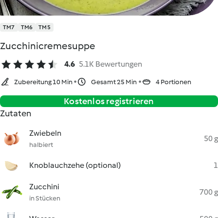
TM7
TM6
TM5
Zucchinicremesuppe
4.6
5.1K Bewertungen
Zubereitung 10 Min
Gesamt 25 Min
4 Portionen
Kostenlos registrieren
Zutaten
Zwiebeln
50 g
halbiert
Knoblauchzehe (optional)
1
Zucchini
700 g
in Stücken