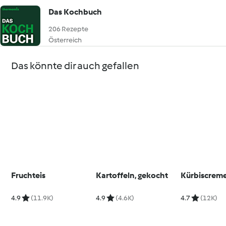
Das Kochbuch
206 Rezepte
Österreich
Das könnte dir auch gefallen
Fruchteis
Kartoffeln, gekocht
Kürbiscrem
4.9
(11.9K)
4.9
(4.6K)
4.7
(12K)