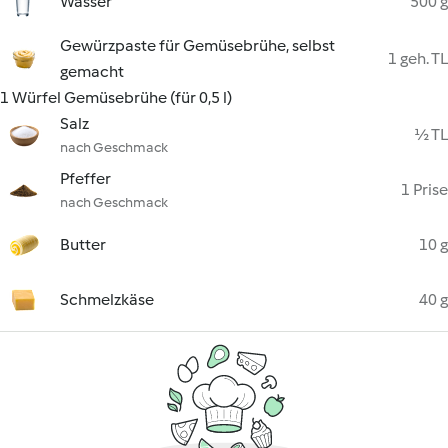
Wasser
500 g
Gewürzpaste für Gemüsebrühe, selbst
1 geh. TL
gemacht
1 Würfel Gemüsebrühe (für 0,5 l)
Salz
½ TL
nach Geschmack
Pfeffer
1 Prise
nach Geschmack
Butter
10 g
Schmelzkäse
40 g