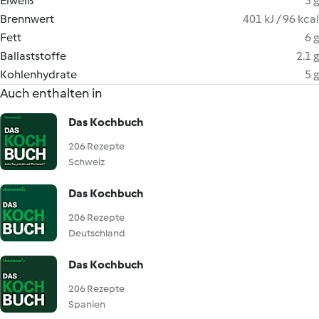
Eiweiß
5 g
Brennwert
401 kJ / 96 kcal
Fett
6 g
Ballaststoffe
2.1 g
Kohlenhydrate
5 g
Auch enthalten in
Das Kochbuch
206 Rezepte
Schweiz
Das Kochbuch
206 Rezepte
Deutschland
Das Kochbuch
206 Rezepte
Spanien