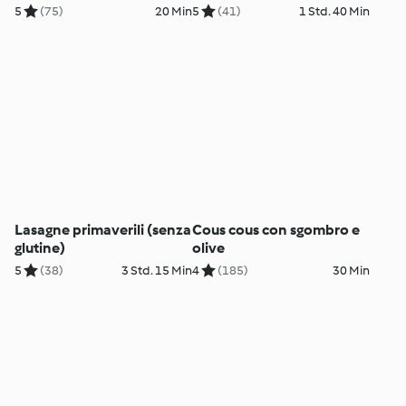
chia
glutine)
5
(75)
20 Min
5
(41)
1 Std. 40 Min
Lasagne primaverili (senza
Cous cous con sgombro e
glutine)
olive
5
(38)
3 Std. 15 Min
4
(185)
30 Min