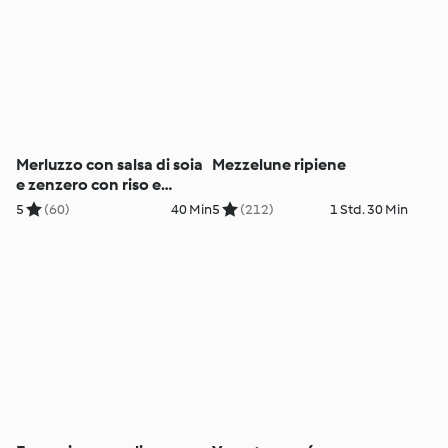
Merluzzo con salsa di soia
Mezzelune ripiene
e zenzero con riso e
contorno di verdure
5
(60)
40 Min
5
(212)
1 Std. 30 Min
autunnali