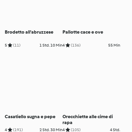
Brodetto all'abruzzese
Pallotte cace e ove
5
(11)
1 Std. 10 Min
4
(136)
55 Min
Casatiello sugna e pepe
Orecchiette alle cime di
rapa
4
(191)
2 Std. 30 Min
4
(105)
4 Std.