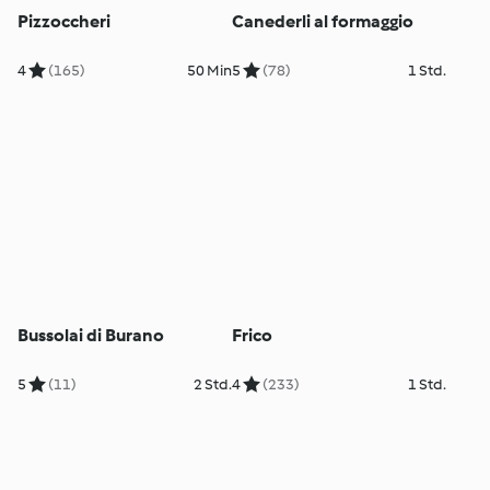
Pizzoccheri
Canederli al formaggio
4
(165)
50 Min
5
(78)
1 Std.
Bussolai di Burano
Frico
5
(11)
2 Std.
4
(233)
1 Std.