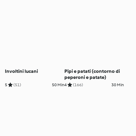
Involtini lucani
Pipi e patati (contorno di
peperoni e patate)
5
(51)
50 Min
4
(166)
30 Min