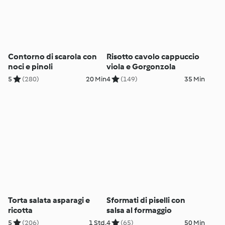
Contorno di scarola con
Risotto cavolo cappuccio
noci e pinoli
viola e Gorgonzola
5
(280)
20 Min
4
(149)
35 Min
Torta salata asparagi e
Sformati di piselli con
ricotta
salsa al formaggio
5
(206)
1 Std.
4
(65)
50 Min