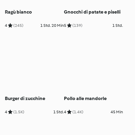
Ragù bianco
Gnocchi di patate e piselli
4
(245)
1 Std. 20 Min
5
(139)
1 Std.
Burger di zucchine
Pollo alle mandorle
4
(1.5K)
1 Std.
4
(1.4K)
45 Min