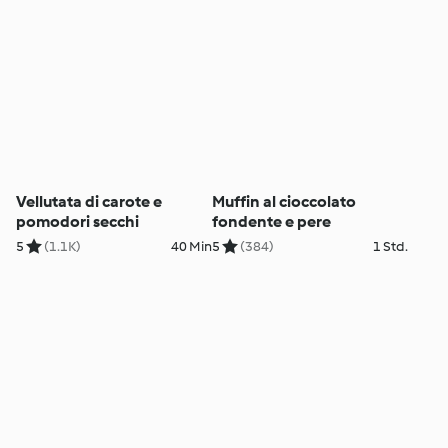
Vellutata di carote e
Muffin al cioccolato
pomodori secchi
fondente e pere
5
(1.1K)
40 Min
5
(384)
1 Std.