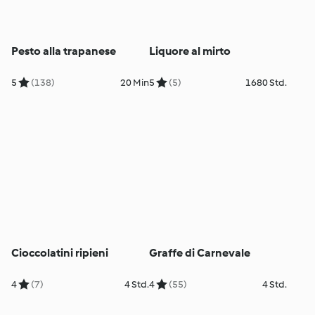
Pesto alla trapanese
Liquore al mirto
5
(138)
20 Min
5
(5)
1680 Std.
Cioccolatini ripieni
Graffe di Carnevale
4
(7)
4 Std.
4
(55)
4 Std.