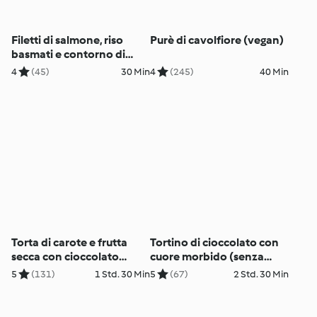
Filetti di salmone, riso
Purè di cavolfiore (vegan)
basmati e contorno di
cavolfiore
4
(45)
30 Min
4
(245)
40 Min
Torta di carote e frutta
Tortino di cioccolato con
secca con cioccolato
cuore morbido (senza
(vegan)
glutine)
5
(131)
1 Std. 30 Min
5
(67)
2 Std. 30 Min