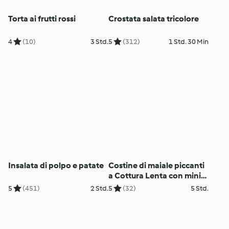
Torta ai frutti rossi
Crostata salata tricolore
4
(10)
3 Std.
5
(312)
1 Std. 30 Min
Insalata di polpo e patate
Costine di maiale piccanti
a Cottura Lenta con mini
tortillas
5
(451)
2 Std.
5
(32)
5 Std.