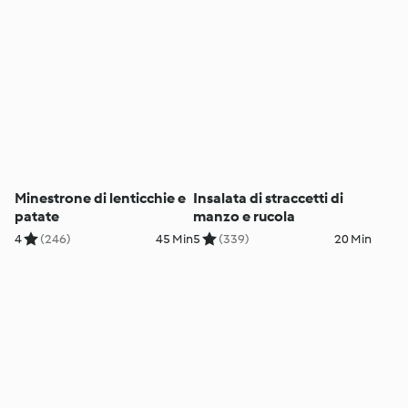
Minestrone di lenticchie e
Insalata di straccetti di
patate
manzo e rucola
4
(246)
45 Min
5
(339)
20 Min