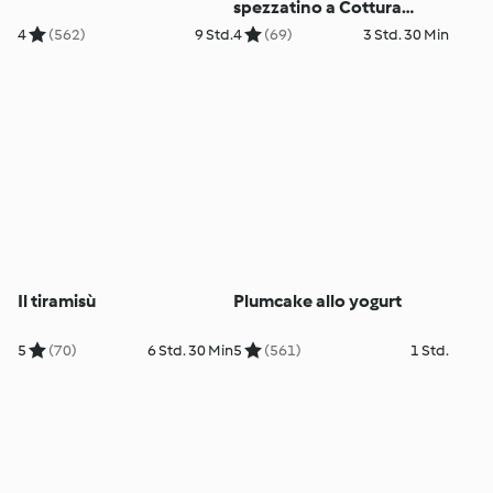
spezzatino a Cottura
Lenta
4
(562)
9 Std.
4
(69)
3 Std. 30 Min
Il tiramisù
Plumcake allo yogurt
5
(70)
6 Std. 30 Min
5
(561)
1 Std.