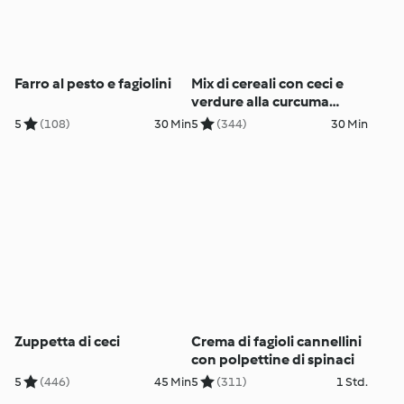
Farro al pesto e fagiolini
Mix di cereali con ceci e
verdure alla curcuma
(vegan)
5
(108)
30 Min
5
(344)
30 Min
Zuppetta di ceci
Crema di fagioli cannellini
con polpettine di spinaci
5
(446)
45 Min
5
(311)
1 Std.