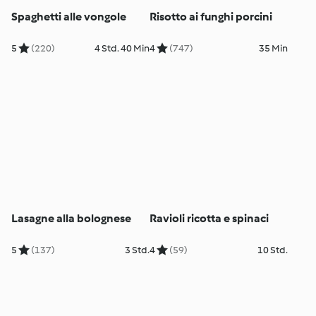
Spaghetti alle vongole
Risotto ai funghi porcini
5
(220)
4 Std. 40 Min
4
(747)
35 Min
Lasagne alla bolognese
Ravioli ricotta e spinaci
5
(137)
3 Std.
4
(59)
10 Std.