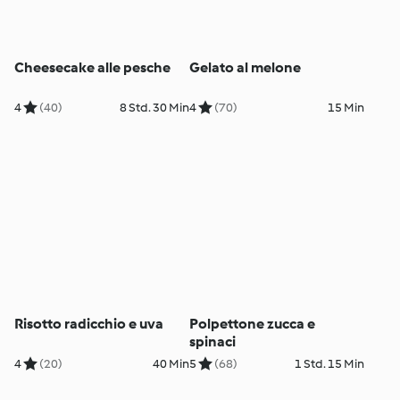
Cheesecake alle pesche
Gelato al melone
4
(40)
8 Std. 30 Min
4
(70)
15 Min
Risotto radicchio e uva
Polpettone zucca e
spinaci
4
(20)
40 Min
5
(68)
1 Std. 15 Min