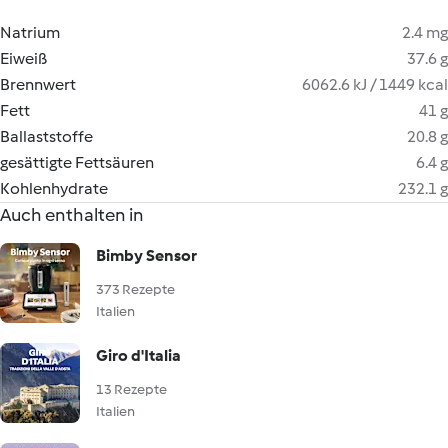
Natrium
2.4 mg
Eiweiß
37.6 g
Brennwert
6062.6 kJ / 1449 kcal
Fett
41 g
Ballaststoffe
20.8 g
gesättigte Fettsäuren
6.4 g
Kohlenhydrate
232.1 g
Auch enthalten in
Bimby Sensor
373 Rezepte
Italien
Giro d'Italia
13 Rezepte
Italien