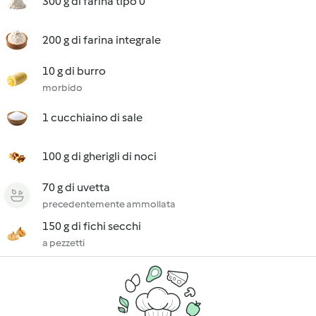
300 g di farina tipo 0
200 g di farina integrale
10 g di burro
morbido
1 cucchiaino di sale
100 g di gherigli di noci
70 g di uvetta
precedentemente ammollata
150 g di fichi secchi
a pezzetti