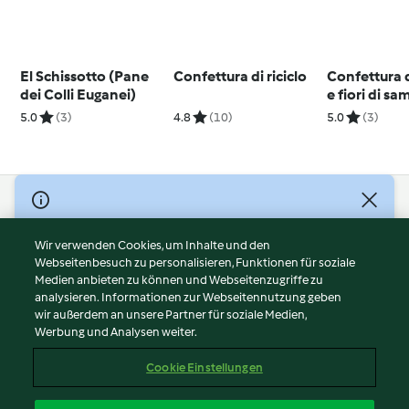
El Schissotto (Pane
Confettura di riciclo
Confettura d
dei Colli Euganei)
e fiori di s
5.0
(3)
4.8
(10)
5.0
(3)
© Copyright 2026
Nutzungsbedingungen
Wir verwenden Cookies, um Inhalte und den
Webseitenbesuch zu personalisieren, Funktionen für soziale
Datenschutzrichtlinien
Medien anbieten zu können und Webseitenzugriffe zu
Disclaimer
analysieren. Informationen zur Webseitennutzung geben
Impressum
wir außerdem an unsere Partner für soziale Medien,
Werbung und Analysen weiter.
Cookies
Inhalt melden
Cookie Einstellungen
Abo kündigen