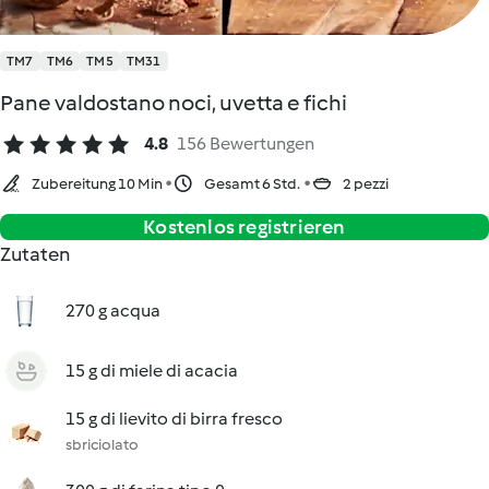
TM7
TM6
TM5
TM31
Pane valdostano noci, uvetta e fichi
4.8
156 Bewertungen
Zubereitung 10 Min
Gesamt 6 Std.
2 pezzi
Kostenlos registrieren
Zutaten
270 g acqua
15 g di miele di acacia
15 g di lievito di birra fresco
sbriciolato