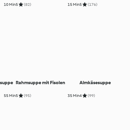
10 Min
5
(82)
15 Min
5
(176)
tsuppe
Rahmsuppe mit Fisolen
Almkäsesuppe
55 Min
5
(95)
35 Min
4
(99)