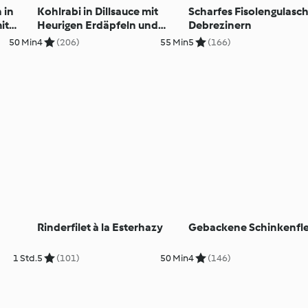
 in
Kohlrabi in Dillsauce mit
Scharfes Fisolengulasch
it
Heurigen Erdäpfeln und
Debrezinern
Knackern
50 Min
4
(206)
55 Min
5
(166)
Rinderfilet à la Esterhazy
Gebackene Schinkenfle
1 Std.
5
(101)
50 Min
4
(146)