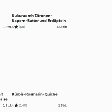
Kukuruz mit Zitronen-
Kapern-Butter und Erdäpfeln
1 Std.
5
(68)
45 Min
it
Kürbis-Rosmarin-Quiche
daise
1 Std.
4
(140)
1 Std.