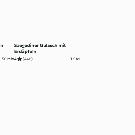
ln
Szegediner Gulasch mit
Erdäpfeln
50 Min
4
(448)
1 Std.