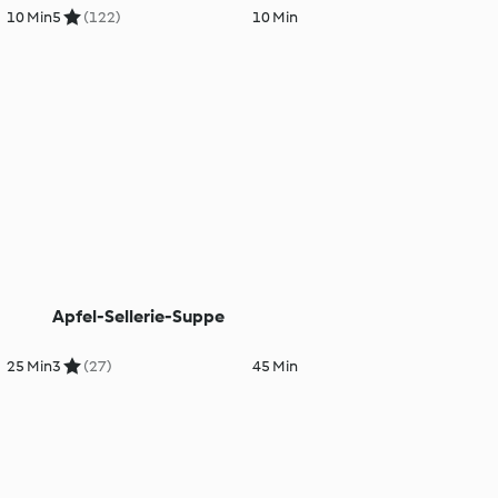
10 Min
5
(122)
10 Min
Apfel-Sellerie-Suppe
25 Min
3
(27)
45 Min