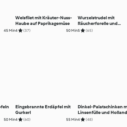
Welsfilet mit Kräuter-Nuss-
Wurzelstrudel mit
Haube auf Paprikagemüse
Räucherforelle und
Karottensauce
45 Min
4
(37)
50 Min
5
(65)
feln
Eingebrannte Erdäpfel mit
Dinkel-Palatschinken m
Gurkerl
Linsenfülle und Hollan
50 Min
4
(60)
55 Min
4
(48)