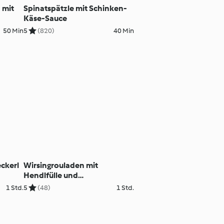
 mit
Spinatspätzle mit Schinken-
Käse-Sauce
50 Min
5
(820)
40 Min
ckerl
Wirsingrouladen mit
Hendlfülle und
Paprikagemüse
1 Std.
5
(48)
1 Std.