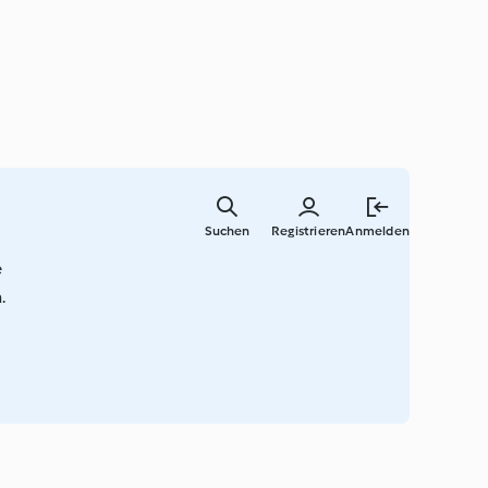
Springe
zum
Suchen
Registrieren
Anmelden
Hauptinha
e
.