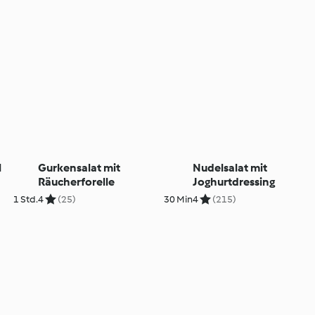
l
Gurkensalat mit
Nudelsalat mit
Räucherforelle
Joghurtdressing
1 Std.
4
(25)
30 Min
4
(215)