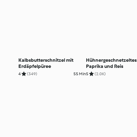
Kalbsbutterschnitzel mit
Hühnergeschnetzeltes
Erdäpfelpüree
Paprika und Reis
4
(349)
55 Min
5
(2.0K)