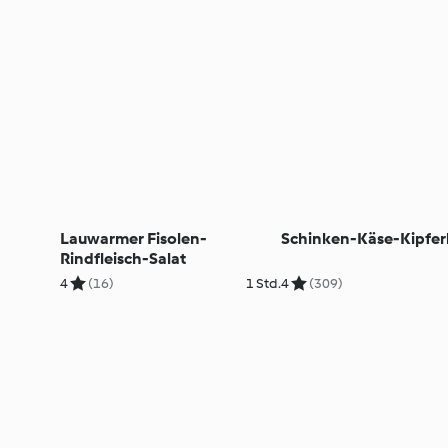
Lauwarmer Fisolen-
Schinken-Käse-Kipfer
Rindfleisch-Salat
4
(16)
1 Std.
4
(309)