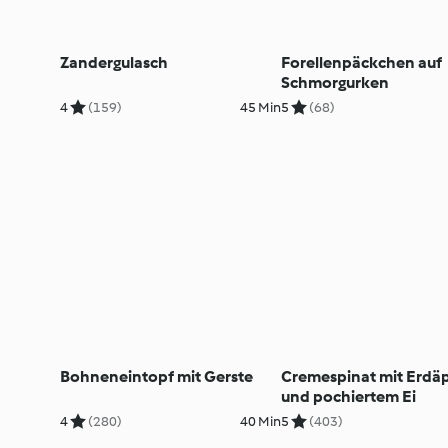
Zandergulasch
Forellenpäckchen auf
Schmorgurken
4
(159)
45 Min
5
(68)
Bohneneintopf mit Gerste
Cremespinat mit Erdäp
und pochiertem Ei
4
(280)
40 Min
5
(403)