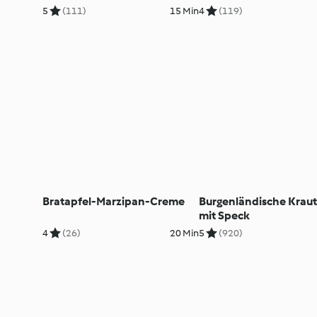
5
(111)
15 Min
4
(119)
Bratapfel-Marzipan-Creme
Burgenländische Krau
mit Speck
4
(26)
20 Min
5
(920)