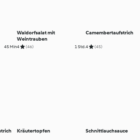
Waldorfsalat mit
Camembertaufstrich
Weintrauben
45 Min
4
(46)
1 Std.
4
(45)
trich
Kräutertopfen
Schnittlauchsauce