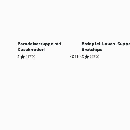
Paradeisersuppe mit
Erdäpfel-Lauch-Suppe
Käseknöderl
Brotchips
5
(479)
45 Min
5
(430)