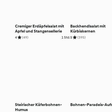
Cremiger Erdäpfelsalat mit
Backhendlsalat mit
Apfel und Stangensellerie
Kürbiskernen
4
(49)
1 Std.
5
(395)
Steirischer Käferbohnen-
Bohnen-Paradeis-Aufs
Humus