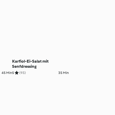
Karfiol-Ei-Salat mit
Senfdressing
45 Min
5
(93)
35 Min