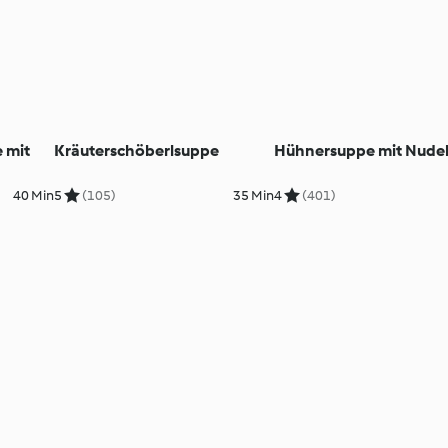
 mit
Kräuterschöberlsuppe
Hühnersuppe mit Nude
40 Min
5
(105)
35 Min
4
(401)