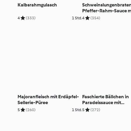
Kalbsrahmgulasch
Schweinslungenbraten
Pfeffer-Rahm-Sauce m
Speckfisolen
4
(333)
1 Std.
4
(354)
Majoranfleisch mit Erdäpfel-
Faschierte Bällchen in
Sellerie-Püree
Paradeissauce mit
Petersilerdäpfeln
5
(260)
1 Std.
5
(272)