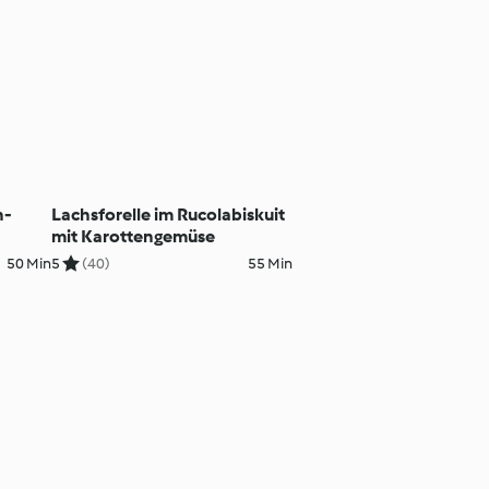
n-
Lachsforelle im Rucolabiskuit
mit Karottengemüse
50 Min
5
(40)
55 Min