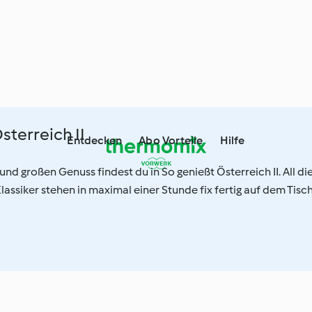
sterreich II
Entdecken
Abo Vorteile
Hilfe
und großen Genuss findest du in So genießt Österreich II. All di
lassiker stehen in maximal einer Stunde fix fertig auf dem Tisch