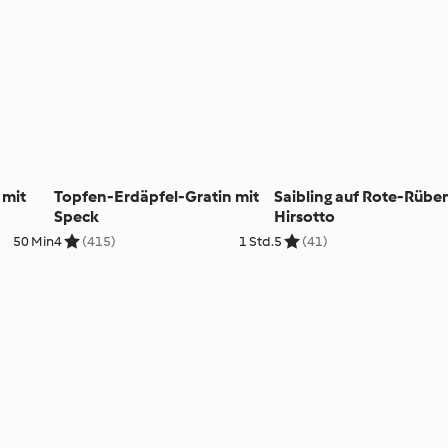
 mit
Topfen-Erdäpfel-Gratin mit
Saibling auf Rote-Rübe
Speck
Hirsotto
50 Min
4
(415)
1 Std.
5
(41)