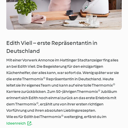
Edith Viell – erste Repräsentantin in
Deutschland
Mit einer Vorwerk Annonce im Hattinger Stadtanzeiger fing alles
an bei Edith Viell. Die Begeisterung für den einzigartigen
Küchenhelfer, der alles kann, war sofort da. Wenig später war sie
die erste Thermomix® Repräsentantin in Deutschland. Heute
leitet sie ihr eigenes Team und kann auf eine tolle Thermomix®
Karriere zurückblicken. Zum 50-jährigen Thermomix® Jubiläum
erinnert sich Edith noch einmal zurück an das erste Erlebnis mit
dem Thermomix®, erzählt uns von ihrer ersten richtigen
Vorführung und ihren absoluten Lieblingsrezepten.
Wie es für Edith bei Thermomix® weiterging, erfärst du im
Ideenreich
.