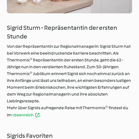
Sigrid Sturm - Repräsentantin der ersten
Stunde
Von der Repräsentantin zur Regionalmanagerin: Sigrid Sturm hat
bei Vorwerk eine beeindruckende Karriere beschritten. Als
Thermomix® Repräsentantin der ersten Stunde, geht die 62-
Jährige nun in den verdienten Ruhestand. Zum 50-jährigen
Thermomix® Jubiläum erinnert Sigrid sich noch einmal zurück an
ihre Anfänge und lässt uns teilhaben, an einen besonders lustigen
Moment beim Erlebniskochen, ihre wichtigsten Erfahrungen auf
dem Weg zur Regionalmanagerin und ihre absoluten
Lieblingsrezepte.
Mehr über Sigrids aufregende Reise mit Thermomix® findest du
im
Ideenreich
.
Sigrids Favoriten