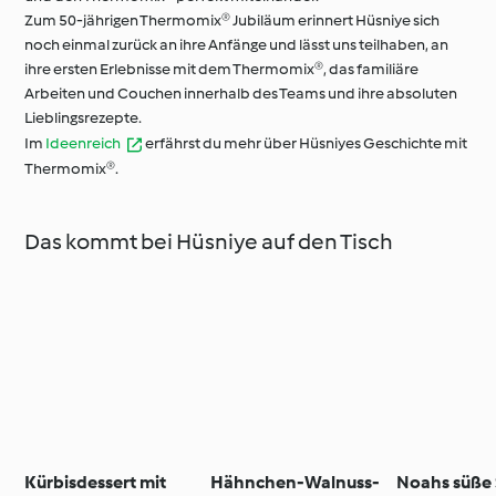
Zum 50-jährigen Thermomix® Jubiläum erinnert Hüsniye sich
noch einmal zurück an ihre Anfänge und lässt uns teilhaben, an
ihre ersten Erlebnisse mit dem Thermomix®, das familiäre
Arbeiten und Couchen innerhalb des Teams und ihre absoluten
Lieblingsrezepte.
Im
Ideenreich
erfährst du mehr über Hüsniyes Geschichte mit
Thermomix®.
Das kommt bei Hüsniye auf den Tisch
Kürbisdessert mit
Hähnchen-Walnuss-
Noahs süße 