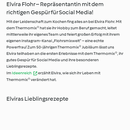
Elvira Flohr – Repräsentantin mit dem
richtigen Gespür für Social Media!
Mit der Leidenschaft zum Kochen fing alles an bei Elvira Flohr. Mit
dem Thermomix® hat sie ihr Hobby zum Beruf gemacht, leitet
mittlerweile ihr eigenes Team und feiert großen Erfolg mit ihrem
eigenen Instagram-Kanal „Flohrsmixwelt“ – eine echte
Powerfrau! Zum 50-jährigen Thermomix® Jubiläum lässt uns
Elvira teilhaben an die ersten Erlebnisse mit dem Thermomix®, ihr
gutes Gespür für Social Media und ihre besonderen
Lieblingsrezepte.
Im
Ideenreich
erzählt Elvira, wie sich ihr Leben mit
Thermomix® verändert hat.
Elviras Lieblingsrezepte