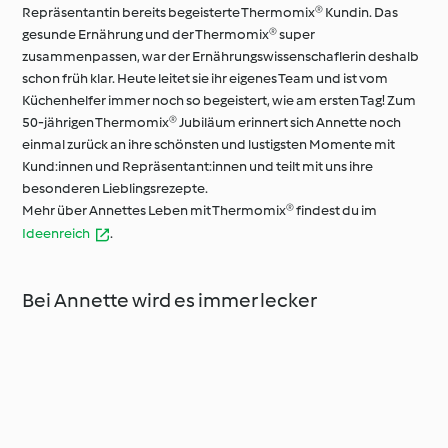
Repräsentantin bereits begeisterte Thermomix® Kundin. Das
gesunde Ernährung und der Thermomix® super
zusammenpassen, war der Ernährungswissenschaflerin deshalb
schon früh klar. Heute leitet sie ihr eigenes Team und ist vom
Küchenhelfer immer noch so begeistert, wie am ersten Tag! Zum
50-jährigen Thermomix® Jubiläum erinnert sich Annette noch
einmal zurück an ihre schönsten und lustigsten Momente mit
Kund:innen und Repräsentant:innen und teilt mit uns ihre
besonderen Lieblingsrezepte.
Mehr über Annettes Leben mit Thermomix® findest du im
Ideenreich
.
Bei Annette wird es immer lecker