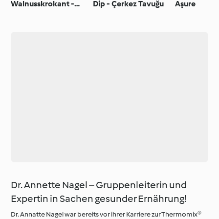
Walnusskrokant -
Dip - Çerkez Tavuğu
Aşure
Ceviz Krokantlı
Kabak Tatlısı
Dr. Annette Nagel – Gruppenleiterin und
Expertin in Sachen gesunder Ernährung!
Dr. Annatte Nagel war bereits vor ihrer Karriere zur Thermomix®