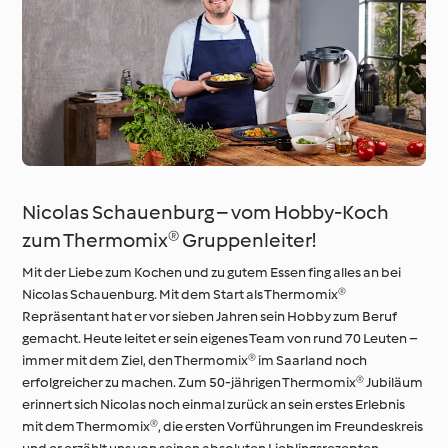
Nicolas Schauenburg – vom Hobby-Koch
zum Thermomix® Gruppenleiter!
Mit der Liebe zum Kochen und zu gutem Essen fing alles an bei
Nicolas Schauenburg. Mit dem Start als Thermomix®
Repräsentant hat er vor sieben Jahren sein Hobby zum Beruf
gemacht. Heute leitet er sein eigenes Team von rund 70 Leuten –
immer mit dem Ziel, den Thermomix® im Saarland noch
erfolgreicher zu machen. Zum 50-jährigen Thermomix® Jubiläum
erinnert sich Nicolas noch einmal zurück an sein erstes Erlebnis
mit dem Thermomix®, die ersten Vorführungen im Freundeskreis