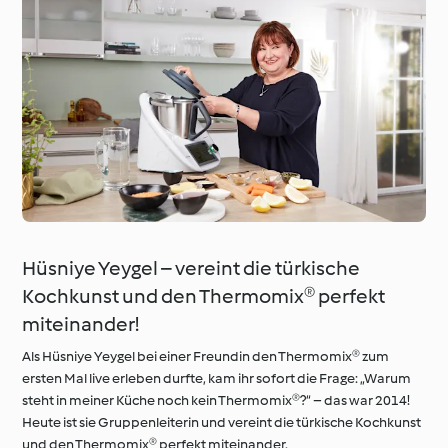
Hüsniye Yeygel – vereint die türkische
Kochkunst und den Thermomix® perfekt
miteinander!
Als Hüsniye Yeygel bei einer Freundin den Thermomix® zum
ersten Mal live erleben durfte, kam ihr sofort die Frage: „Warum
steht in meiner Küche noch kein Thermomix®?“ – das war 2014!
Heute ist sie Gruppenleiterin und vereint die türkische Kochkunst
und den Thermomix® perfekt miteinander.