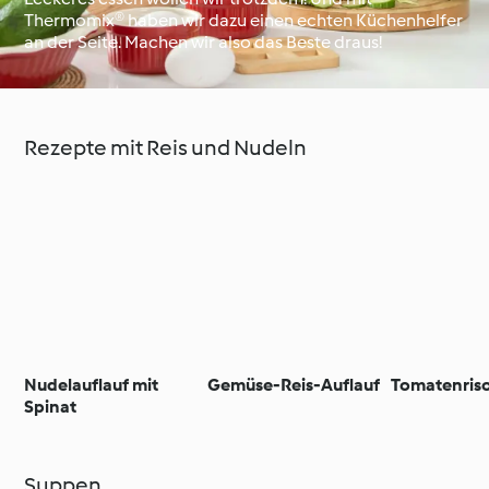
Thermomix® haben wir dazu einen echten Küchenhelfer
an der Seite. Machen wir also das Beste draus!
Unterwegs mit
Thermomix®
Thermomix®
Kochschule
Rezepte mit Reis und Nudeln
Nudelauflauf mit
Gemüse-Reis-Auflauf
Tomatenris
Spinat
Suppen