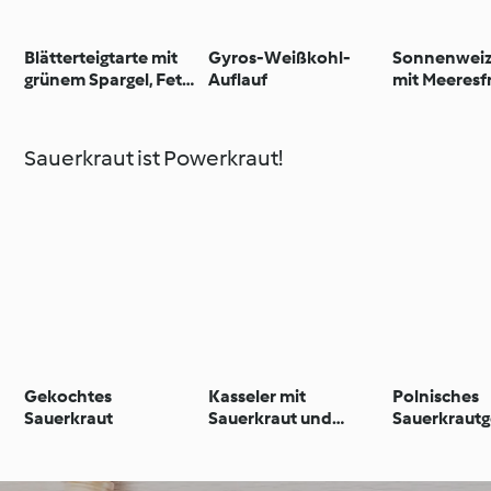
Blätterteigtarte mit
Gyros-Weißkohl-
Sonnenweiz
grünem Spargel, Feta
Auflauf
mit Meeresf
und Radieschen-Öl
Sauerkraut ist Powerkraut!
Gekochtes
Kasseler mit
Polnisches
Sauerkraut
Sauerkraut und
Sauerkrautg
Kartoffelpüree
(Bigos)