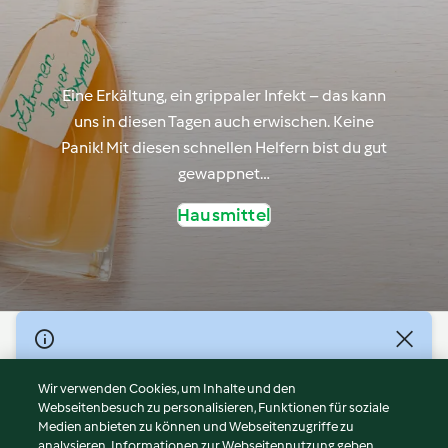
Eine Erkältung, ein grippaler Infekt – das kann
uns in diesen Tagen auch erwischen. Keine
Panik! Mit diesen schnellen Helfern bist du gut
gewappnet…
Hausmittel
© Copyright 2026
Nutzungsbedingungen
Wir verwenden Cookies, um Inhalte und den
Webseitenbesuch zu personalisieren, Funktionen für soziale
Datenschutzrichtlinien
Medien anbieten zu können und Webseitenzugriffe zu
Disclaimer
analysieren. Informationen zur Webseitennutzung geben