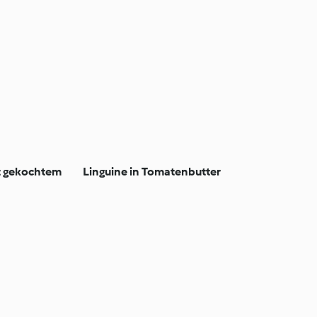
t gekochtem
Linguine in Tomatenbutter