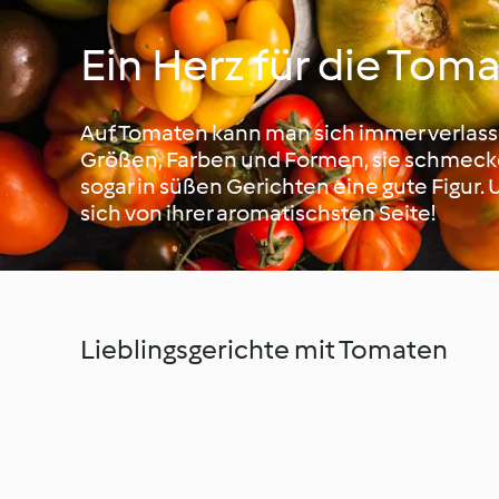
Ein Herz für die Tom
Auf Tomaten kann man sich immer verlassen
Größen, Farben und Formen, sie schmeck
sogar in süßen Gerichten eine gute Figur.
sich von ihrer aromatischsten Seite!
Lieblingsgerichte mit Tomaten