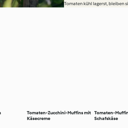
Tomaten kühl lagerst, bleiben si
n
Tomaten-Zucchini-Muffins mit
Tomaten-Muffin
Käsecreme
Schafskäse