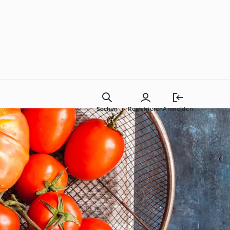
Suchen
Registrieren
Anmelden
Tutorials
®
Thermomix® Kochschule