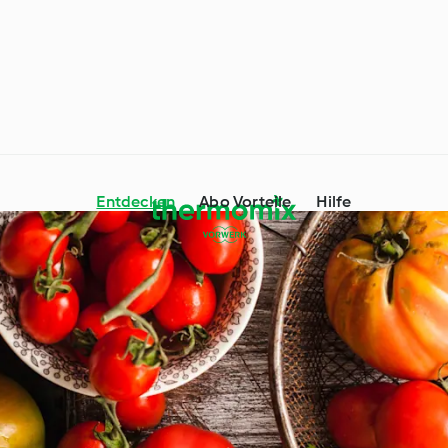
Entdecken
Abo Vorteile
Hilfe
mix® Tipps und
Ernährungstrends
Tag genießen
Unterwegs mit Thermomix