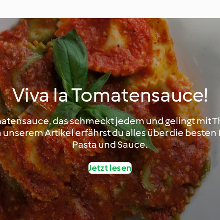
Viva la Tomatensauce!
matensauce, das schmeckt jedem und gelingt mit 
unserem Artikel erfährst du alles über die besten
Pasta und Sauce.
Jetzt lesen