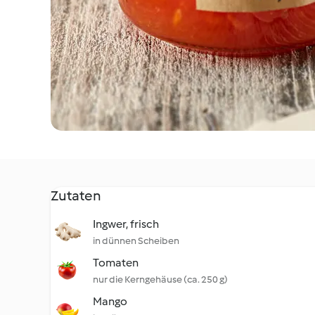
Zutaten
Ingwer, frisch
in dünnen Scheiben
Tomaten
nur die Kerngehäuse (ca. 250 g)
Mango