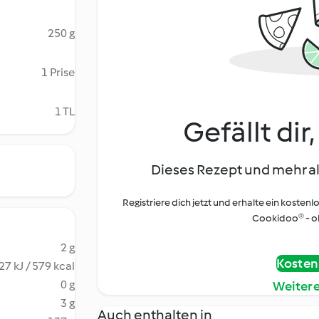
250 g
1 Prise
1 TL
Gefällt dir
Dieses Rezept und mehr al
Registriere dich jetzt und erhalte ein kostenl
Cookidoo® - oh
2 g
Kostenl
27 kJ / 579 kcal
0 g
Weiter
3 g
Auch enthalten in