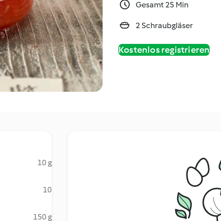
Gesamt 25 Min
2 Schraubgläser
Kostenlos registrieren
10 g
10
150 g