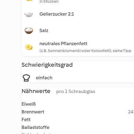
in Stücken
Gelierzucker 2:1
Salz
neutrales Pflanzenfett
(z.B. Sonnenblumenöl oder Kokosfett), siehe Tipp
Schwierigkeitsgrad
einfach
Nährwerte
pro 1 Schraubglas
Eiweiß
Brennwert
24
Fett
Ballaststoffe