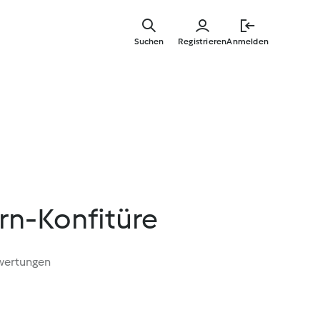
Springe
zum
Suchen
Registrieren
Anmelden
Hauptinha
n-Konfitüre
wertungen