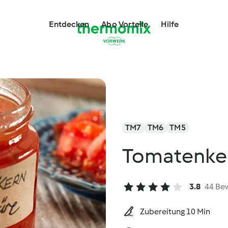
Entdecken
Abo Vorteile
Hilfe
TM7
TM6
TM5
Tomatenker
3.8
44 Be
Zubereitung 10 Min