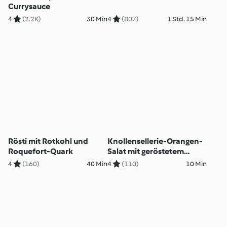
Currysauce
4
(2.2K)
30 Min
4
(807)
1 Std. 15 Min
Rösti mit Rotkohl und
Knollensellerie-Orangen-
Roquefort-Quark
Salat mit geröstetem
Sesam
4
(160)
40 Min
4
(110)
10 Min