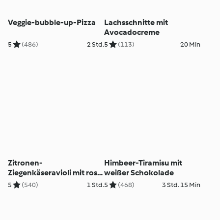
Veggie-bubble-up-Pizza
Lachsschnitte mit
Avocadocreme
5
(486)
2 Std.
5
(113)
20 Min
Zitronen-
Himbeer-Tiramisu mit
Ziegenkäseravioli mit rosa
weißer Schokolade
Pfeffer
5
(540)
1 Std.
5
(468)
3 Std. 15 Min