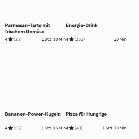
Parmesan-Tarte mit
Energie-Drink
frischem Gemüse
4
(13)
1 Std. 30 Min
4
(131)
10 Min
Bananen-Power-Kugeln
Pizza für Hungrige
4
(53)
1 Std. 15 Min
4
(40)
1 Std. 30 Min