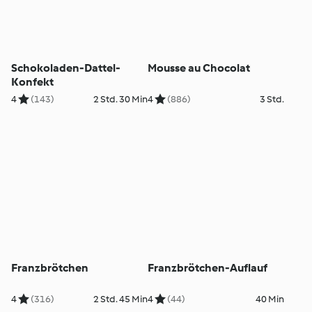
Schokoladen-Dattel-
Mousse au Chocolat
Konfekt
4
(143)
2 Std. 30 Min
4
(886)
3 Std.
Franzbrötchen
Franzbrötchen-Auflauf
4
(316)
2 Std. 45 Min
4
(44)
40 Min