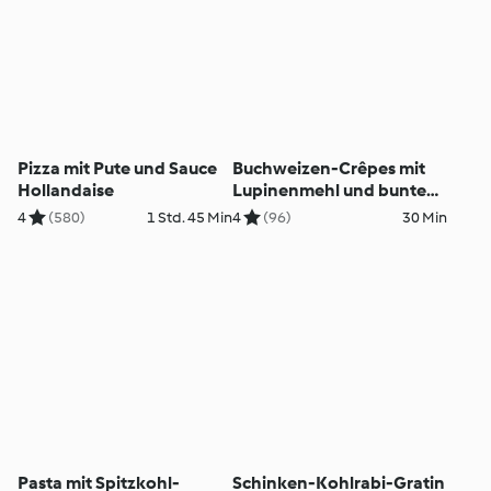
Pizza mit Pute und Sauce
Buchweizen-Crêpes mit
Hollandaise
Lupinenmehl und buntem
Gemüse
4
(580)
1 Std. 45 Min
4
(96)
30 Min
Pasta mit Spitzkohl-
Schinken-Kohlrabi-Gratin