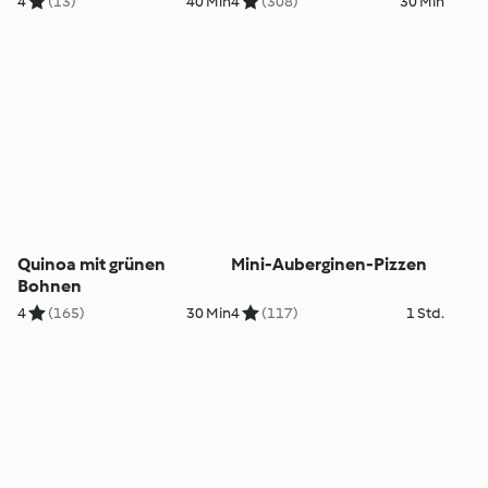
4
(13)
40 Min
4
(308)
30 Min
Quinoa mit grünen
Mini-Auberginen-Pizzen
Bohnen
4
(165)
30 Min
4
(117)
1 Std.