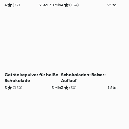
4
(77)
3 Std. 30 Min
4
(134)
9 Std.
Getränkepulver für heiße
Schokoladen-Baiser-
Schokolade
Auflauf
5
(150)
5 Min
3
(30)
1 Std.