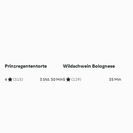
Prinzregententorte
Wildschwein Bolognese
4
(315)
3 Std. 30 Min
5
(129)
35 Min