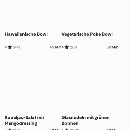
Hawaiianische Bowl
Vegetarische Poke Bowl
4
(44)
45 Min
4
(26)
50 Min
Kabeljau-Salat mit
Glasnudeln mit grünen
Mangodressing
Bohnen