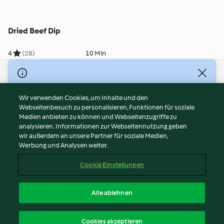
Dried Beef Dip
4
(28)
10 Min
© Copyright 2026
Nutzungsbedingungen
Wir verwenden Cookies, um Inhalte und den
Webseitenbesuch zu personalisieren, Funktionen für soziale
Datenschutzrichtlinien
Medien anbieten zu können und Webseitenzugriffe zu
Disclaimer
analysieren. Informationen zur Webseitennutzung geben
Impressum
wir außerdem an unsere Partner für soziale Medien,
Werbung und Analysen weiter.
Cookies
Inhalt melden
Cookie Einstellungen
Abo kündigen
Vertrag widerrufen
Alle ablehnen
Erklärung zur Barrierefreiheit
Deutsch
Cookies akzeptieren