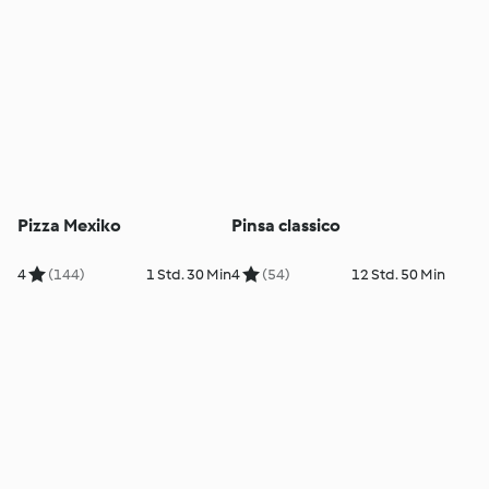
Pizza Mexiko
Pinsa classico
4
(144)
1 Std. 30 Min
4
(54)
12 Std. 50 Min