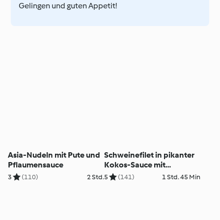
Gelingen und guten Appetit!
Asia-Nudeln mit Pute und
Schweinefilet in pikanter
Pflaumensauce
Kokos-Sauce mit
Naanbrot und
3
(110)
2 Std.
5
(141)
1 Std. 45 Min
Gurkensalat