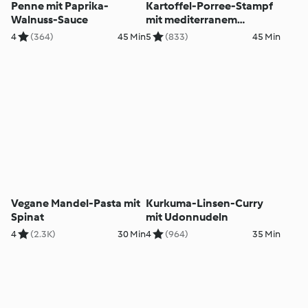
Penne mit Paprika-
Kartoffel-Porree-Stampf
Walnuss-Sauce
mit mediterranem
Topping
4
(364)
45 Min
5
(833)
45 Min
Vegane Mandel-Pasta mit
Kurkuma-Linsen-Curry
Spinat
mit Udonnudeln
4
(2.3K)
30 Min
4
(964)
35 Min