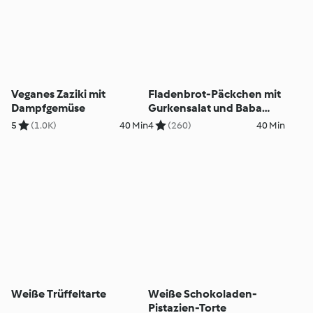
Veganes Zaziki mit
Fladenbrot-Päckchen mit
Dampfgemüse
Gurkensalat und Baba
Ganoush
5
(1.0K)
40 Min
4
(260)
40 Min
Weiße Trüffeltarte
Weiße Schokoladen-
Pistazien-Torte