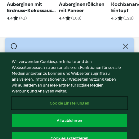
Auberginen mit
Auberginenröllchen
Kochbanan
Erdnuss-Kokossauce
mit Paneer
Eintopf
und Reis
4.4
(41)
4.4
(108)
4.3
(128)
© Copyright 2026
Nutzungsbedingungen
Wir verwenden Cookies, um Inhalte und den
Webseitenbesuch zu personalisieren, Funktionen für soziale
Datenschutzrichtlinien
Medien anbieten zu können und Webseitenzugriffe zu
Disclaimer
analysieren. Informationen zur Webseitennutzung geben
Impressum
wir außerdem an unsere Partner für soziale Medien,
Werbung und Analysen weiter.
Cookies
Inhalt melden
Cookie Einstellungen
Abo kündigen
Vertrag widerrufen
Alle ablehnen
Erklärung zur Barrierefreiheit
Deutsch
Cookies akzeptieren