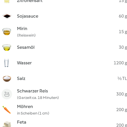
Zitronensaft
15 g
Sojasauce
60 g
Mirin
15 g
(Reiswein)
Sesamöl
30 g
Wasser
1200 g
Salz
½ TL
Schwarzer Reis
300 g
(Garzeit ca. 18 Minuten)
Möhren
200 g
in Scheiben (1 cm)
Feta
200 g