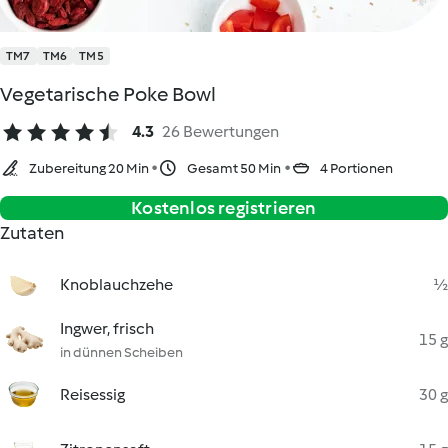
TM7
TM6
TM5
Vegetarische Poke Bowl
4.3
26 Bewertungen
Zubereitung 20 Min
Gesamt 50 Min
4 Portionen
Kostenlos registrieren
Zutaten
Knoblauchzehe
½
Ingwer, frisch
15 g
in dünnen Scheiben
Reisessig
30 g