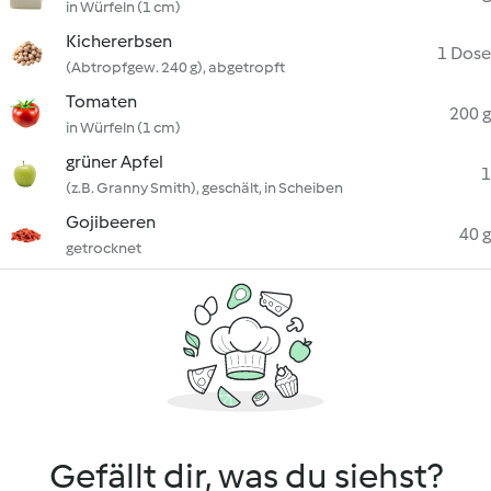
in Würfeln (1 cm)
Kichererbsen
1 Dose
(Abtropfgew. 240 g), abgetropft
Tomaten
200 g
in Würfeln (1 cm)
grüner Apfel
1
(z.B. Granny Smith), geschält, in Scheiben
Gojibeeren
40 g
getrocknet
Gefällt dir, was du siehst?