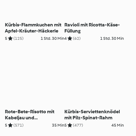
Kürbis-Flammkuchen mit
Ravioli mit Ricotta-Käse-
Apfel-Kräuter-Häckerle
Füllung
5
(125)
1 Std. 30 Min
4
(62)
1 Std. 30 Min
Rote-Bete-Risotto mit
Kürbis-Serviettenknödel
Kabeljau und
mit Pilz-Spinat-Rahm
Meerrettichöl
5
(571)
35 Min
5
(477)
45 Min