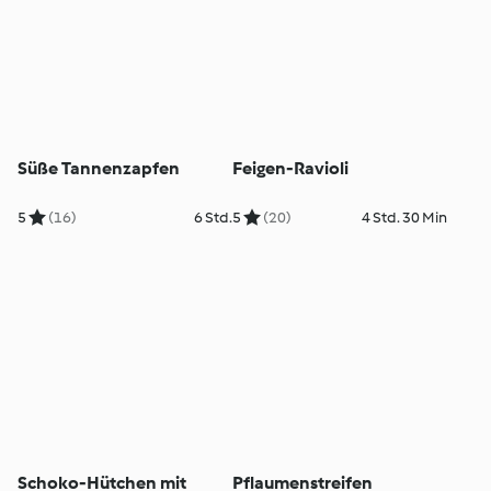
Süße Tannenzapfen
Feigen-Ravioli
5
(16)
6 Std.
5
(20)
4 Std. 30 Min
Schoko-Hütchen mit
Pflaumenstreifen