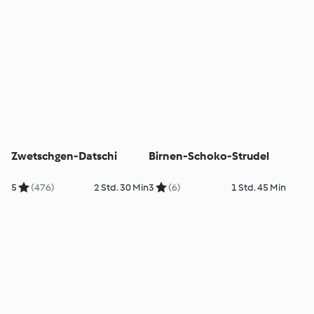
Zwetschgen-Datschi
Birnen-Schoko-Strudel
5
(476)
2 Std. 30 Min
3
(6)
1 Std. 45 Min