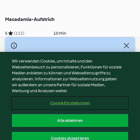
Macadamia-Aufstrich
5
(123)
10 Min
© Copyright 2026
Nutzungsbedingungen
Wir verwenden Cookies, um Inhalte und den
Webseitenbesuch zu personalisieren, Funktionen für soziale
Datenschutzrichtlinien
Medien anbieten zu können und Webseitenzugriffe zu
Disclaimer
analysieren. Informationen zur Webseitennutzung geben
Impressum
wir außerdem an unsere Partner für soziale Medien,
Werbung und Analysen weiter.
Cookies
Inhalt melden
Cookie Einstellungen
Abo kündigen
Vertrag widerrufen
Alle ablehnen
Erklärung zur Barrierefreiheit
Deutsch
Cookies akzeptieren