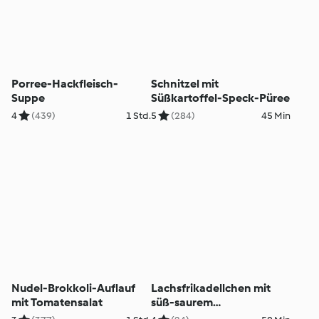
Porree-Hackfleisch-
Schnitzel mit
Suppe
Süßkartoffel-Speck-Püree
4
(439)
1 Std.
5
(284)
45 Min
Nudel-Brokkoli-Auflauf
Lachsfrikadellchen mit
mit Tomatensalat
süß-saurem
Gurkengemüse