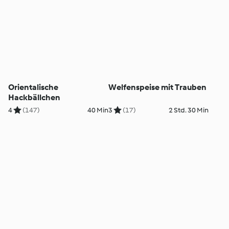
Orientalische
Welfenspeise mit Trauben
Hackbällchen
4
(147)
40 Min
3
(17)
2 Std. 30 Min