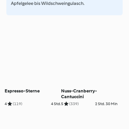
Apfelgelee bis Wildschweingulasch.
Espresso-Sterne
Nuss-Cranberry-
Cantuccini
4
(119)
4 Std.
5
(339)
2 Std. 30 Min