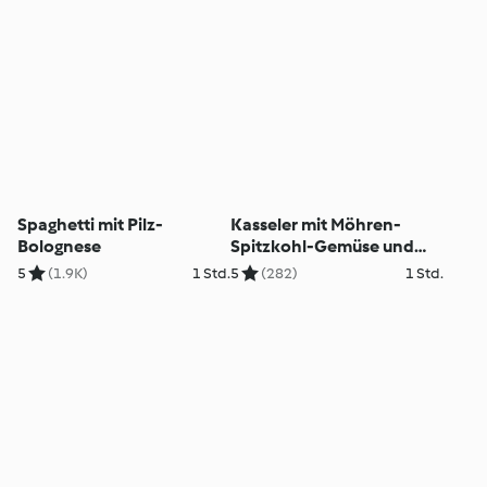
Spaghetti mit Pilz-
Kasseler mit Möhren-
Bolognese
Spitzkohl-Gemüse und
Senf-Hollandaise
5
(1.9K)
1 Std.
5
(282)
1 Std.