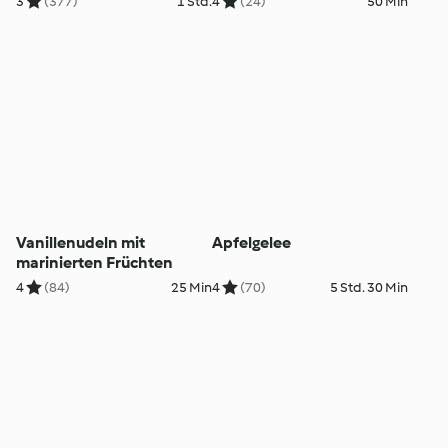
3
(377)
1 Std.
4
(24)
50 Min
Vanillenudeln mit
Apfelgelee
marinierten Früchten
4
(84)
25 Min
4
(70)
5 Std. 30 Min