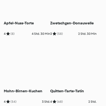
Apfel-Nuss-Torte
Zwetschgen-Donauwelle
4
(8)
4 Std. 30 Min
3
(58)
2 Std. 30 Min
Mohn-Birnen-Kuchen
Quitten-Tarte-Tatin
4
(54)
3 Std.
4
(68)
2 Std.