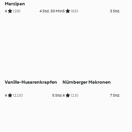
Marzipan
4
(28)
4 Std. 30 Min
5
(83)
3 Std.
Vanille-Husarenkrapfen
Nürnberger Makronen
4
(115)
5 Std.
4
(13)
7 Std.