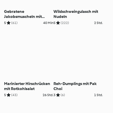
Gebratene
Wildschweingulasch mit
Jakobsmuscheln mit
Nudeln
Passionsfrucht-Beurre-
5
(61)
40 Min
5
(222)
2 Std.
blanc und Gurkensalat
Marinierter Hirschrücken
Reh-Dumplings mit Pak
mit Rotkohlsalat
Choi
5
(43)
26 Std.
3
(6)
1 Std.