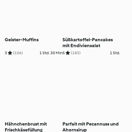
Geister-Muffins
Süßkartoffel-Pancakes
mit Endiviensalat
3
(106)
1 Std. 30 Min
5
(183)
1 Std.
Hähnchenbrust mit
Parfait mit Pecannuss und
Frischkäsefüllung
Ahornsirup