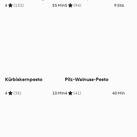
4
(132)
55 Min
5
(94)
9 Std.
Kürbiskernpesto
Pilz-Walnuss-Pesto
4
(35)
10 Min
4
(41)
40 Min