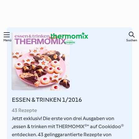
Springe
Menü
Suchen
zum
Hauptinhalt
ESSEN & TRINKEN 1/2016
43 Rezepte
Jetzt exklusiv! Die erste von drei Ausgaben von
„essen & trinken mit THERMOMIX®" auf Cookidoo®
entdecken. 43 gelinggarantierte Rezepte von