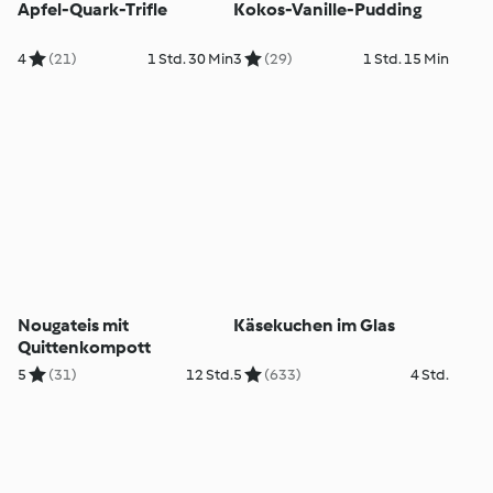
Apfel-Quark-Trifle
Kokos-Vanille-Pudding
4
(21)
1 Std. 30 Min
3
(29)
1 Std. 15 Min
Nougateis mit
Käsekuchen im Glas
Quittenkompott
5
(31)
12 Std.
5
(633)
4 Std.