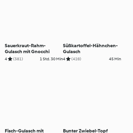
Sauerkraut-Rahm-
Süßkartoffel-Hähnchen-
Gulasch mit Gnocchi
Gulasch
4
(381)
1 Std. 30 Min
4
(428)
45 Min
Fisch-Gulasch mit
Bunter Zwiebel-Topf