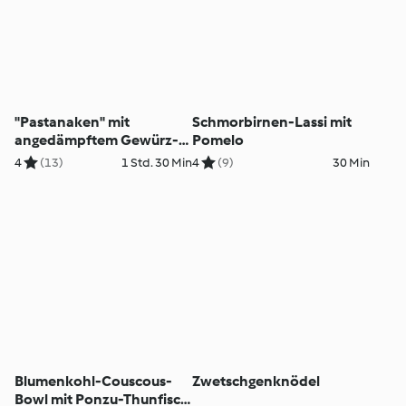
"Pastanaken" mit
Schmorbirnen-Lassi mit
angedämpftem Gewürz-
Pomelo
Lachs
4
(13)
1 Std. 30 Min
4
(9)
30 Min
Blumenkohl-Couscous-
Zwetschgenknödel
Bowl mit Ponzu-Thunfisch