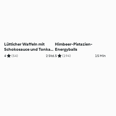
Lütticher Waffeln mit
Himbeer-Pistazien-
Schokosauce und Tonka-
Energyballs
Schmand
4
(54)
2 Std.
5
(194)
15 Min