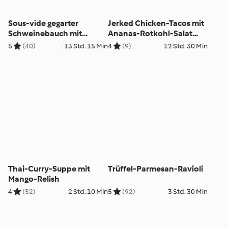
Sous-vide gegarter
Jerked Chicken-Tacos mit
Schweinebauch mit
Ananas-Rotkohl-Salat
Kartoffel-Endivien-
und Koriander-Minz-
5
(40)
13 Std. 15 Min
4
(9)
12 Std. 30 Min
Stampf
Sauce
Thai-Curry-Suppe mit
Trüffel-Parmesan-Ravioli
Mango-Relish
4
(52)
2 Std. 10 Min
5
(92)
3 Std. 30 Min