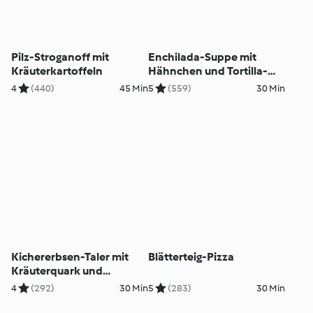
Pilz-Stroganoff mit
Enchilada-Suppe mit
Kräuterkartoffeln
Hähnchen und Tortilla-
Chips
4
(440)
45 Min
5
(559)
30 Min
Kichererbsen-Taler mit
Blätterteig-Pizza
Kräuterquark und
Tomatensalat
4
(292)
30 Min
5
(283)
30 Min