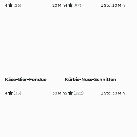
und Wasabi-Mayo
4
(26)
20 Min
4
(97)
1 Std. 10 Min
Käse-Bier-Fondue
Kürbis-Nuss-Schnitten
4
(35)
30 Min
5
(122)
1 Std. 30 Min