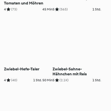
Tomaten und Möhren
4
(73)
45 Min
5
(563)
1 Std.
Zwiebel-Hefe-Taler
Zwiebel-Sahne-
Hähnchen mit Reis
4
(40)
1 Std. 50 Min
5
(2.1K)
1 Std.