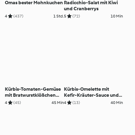
Omas bester Mohnkuchen
Radicchio-Salat mit Kiwi
und Cranberrys
4
(437)
1 Std.
5
(72)
10 Min
Kürbis-Tomaten-Gemüse
Kürbis-Omelette mit
mit Bratwurstklößchen
Kefir-Kräuter-Sauce und
und Kartoffeln
Granatapfel
4
(45)
45 Min
4
(13)
40 Min