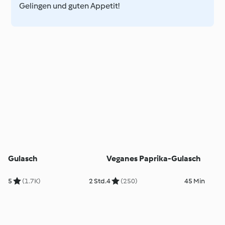
Gelingen und guten Appetit!
Gulasch
Veganes Paprika-Gulasch
5
(1.7K)
2 Std.
4
(250)
45 Min