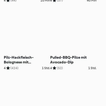
4
(44)
10 Min
4
(37)
40 Min
Pilz-Hackfleisch-
Pulled-BBQ-Pilze mit
Bolognese mit
Avocado-Dip
Bandnudeln
4
(424)
1 Std.
4
(52)
1 Std.