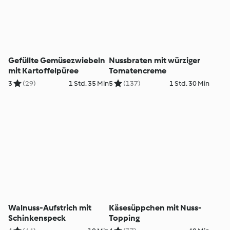
Gefüllte Gemüsezwiebeln
Nussbraten mit würziger
mit Kartoffelpüree
Tomatencreme
3
(29)
1 Std. 35 Min
5
(137)
1 Std. 30 Min
Walnuss-Aufstrich mit
Käsesüppchen mit Nuss-
Schinkenspeck
Topping