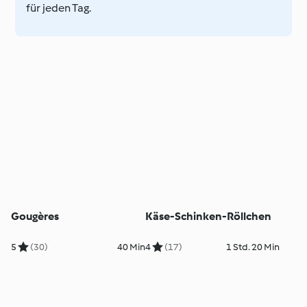
für jeden Tag.
Gougères
Käse-Schinken-Röllchen
5
(30)
40 Min
4
(17)
1 Std. 20 Min