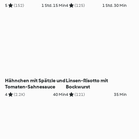
5
(152)
1 Std. 15 Min
4
(125)
1 Std. 30 Min
Hähnchen mit Spätzle und
Linsen-Risotto mit
Tomaten-Sahnesauce
Bockwurst
4
(2.2K)
40 Min
4
(121)
35 Min