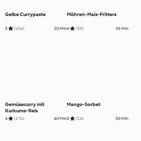
Gelbe Currypaste
Möhren-Mais-Fritters
5
(106)
20 Min
4
(39)
35 Min
Gemüsecurry mit
Mango-Sorbet
Kurkuma-Reis
4
(176)
40 Min
3
(24)
30 Min