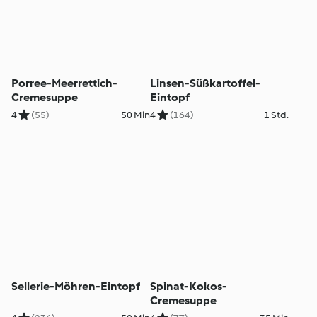
Porree-Meerrettich-
Linsen-Süßkartoffel-
Cremesuppe
Eintopf
4
(55)
50 Min
4
(164)
1 Std.
Sellerie-Möhren-Eintopf
Spinat-Kokos-
Cremesuppe