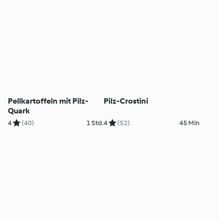
Pellkartoffeln mit Pilz-
Pilz-Crostini
Quark
4
(40)
1 Std.
4
(52)
45 Min