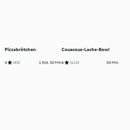
Pizzabrötchen
Couscous-Lachs-Bowl
4
(83)
1 Std. 30 Min
4
(610)
50 Min