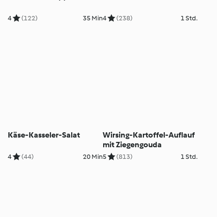
4
(122)
35 Min
4
(238)
1 Std.
Käse-Kasseler-Salat
Wirsing-Kartoffel-Auflauf
mit Ziegengouda
4
(44)
20 Min
5
(813)
1 Std.