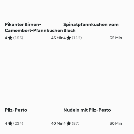
Pikanter Birnen-
Spinatpfannkuchen vom
Camembert-Pfannkuchen
Blech
4
(155)
45 Min
4
(112)
35 Min
Pilz-Pesto
Nudeln mit Pilz-Pesto
4
(224)
40 Min
4
(87)
30 Min