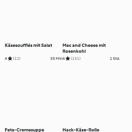
Käsesoufflés mit Salat
Mac and Cheese mit
Rosenkohl
4
(12)
55 Min
4
(151)
1 Std.
Feta-Cremesuppe
Hack-Käse-Rolle