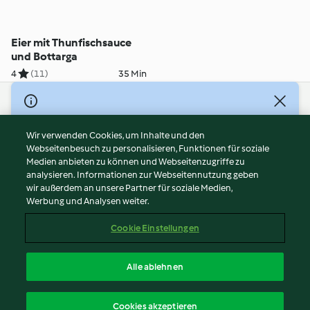
Eier mit Thunfischsauce
und Bottarga
4
(11)
35 Min
© Copyright 2026
Nutzungsbedingungen
Wir verwenden Cookies, um Inhalte und den
Webseitenbesuch zu personalisieren, Funktionen für soziale
Datenschutzrichtlinien
Medien anbieten zu können und Webseitenzugriffe zu
Disclaimer
analysieren. Informationen zur Webseitennutzung geben
Impressum
wir außerdem an unsere Partner für soziale Medien,
Werbung und Analysen weiter.
Cookies
Inhalt melden
Cookie Einstellungen
Abo kündigen
Vertrag widerrufen
Alle ablehnen
Erklärung zur Barrierefreiheit
Deutsch
Cookies akzeptieren