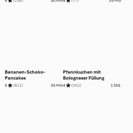
4
(236)
50 Min
4
(77)
35 Min
Bananen-Schoko-
Pfannkuchen mit
Pancakes
Bologneser Füllung
5
(811)
35 Min
4
(352)
1 Std.