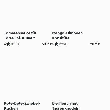
Tomatensauce für
Mango-Himbeer-
Tortellini-Auflauf
Konfitüre
4
(811)
50 Min
5
(224)
20 Min
Rote-Bete-Zwiebel-
Bierfleisch mit
Kuchen
Tassenknödeln