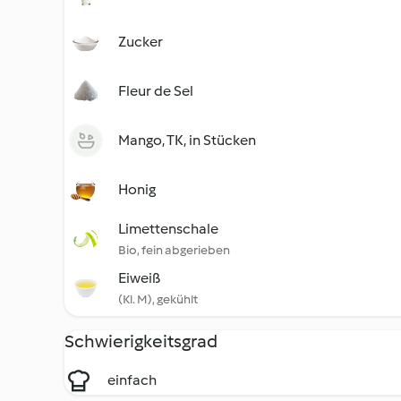
Zucker
Fleur de Sel
Mango, TK, in Stücken
Honig
Limettenschale
Bio, fein abgerieben
Eiweiß
(Kl. M), gekühlt
Schwierigkeitsgrad
einfach