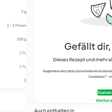
5 g
2 - 3 Prisen
300 g
Gefällt dir
1 TL
Dieses Rezept und mehr al
1 TL
Registriere dich jetzt und erhalte ein kostenl
Cookidoo® - oh
2
Kostenl
Weiter
Auch enthalten in