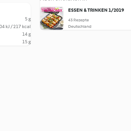
ESSEN & TRINKEN 1/2019
5 g
43 Rezepte
04 kJ / 217 kcal
Deutschland
14 g
15 g