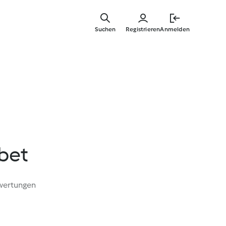
Springe
zum
Suchen
Registrieren
Anmelden
Hauptinha
bet
wertungen