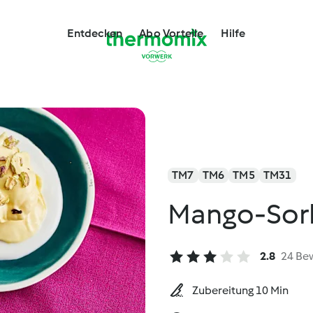
Entdecken
Abo Vorteile
Hilfe
TM7
TM6
TM5
TM31
Mango-Sor
2.8
24 Be
Zubereitung 10 Min