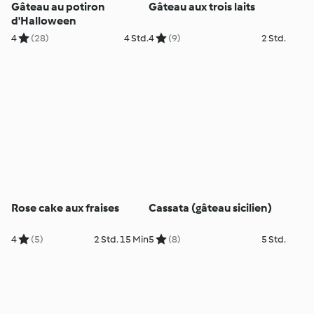
Gâteau au potiron
Gâteau aux trois laits
d'Halloween
4
(28)
4 Std.
4
(9)
2 Std.
Rose cake aux fraises
Cassata (gâteau sicilien)
4
(5)
2 Std. 15 Min
5
(8)
5 Std.