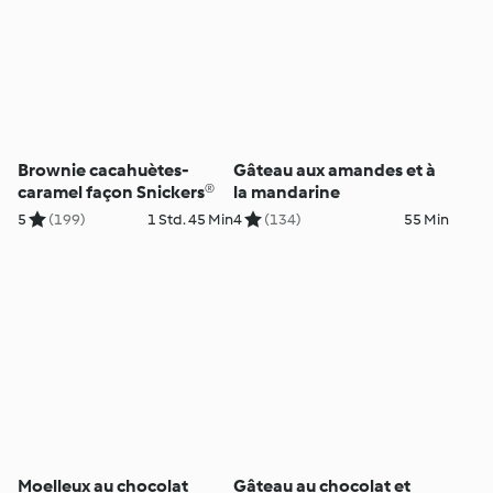
Brownie cacahuètes-
Gâteau aux amandes et à
caramel façon Snickers®
la mandarine
5
(199)
1 Std. 45 Min
4
(134)
55 Min
Moelleux au chocolat
Gâteau au chocolat et