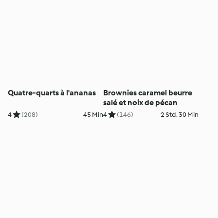
Quatre-quarts à l'ananas
Brownies caramel beurre
salé et noix de pécan
4
(208)
45 Min
4
(146)
2 Std. 30 Min