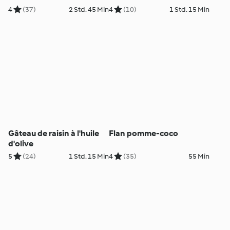
4
(37)
2 Std. 45 Min
4
(10)
1 Std. 15 Min
Gâteau de raisin à l'huile
Flan pomme-coco
d'olive
5
(24)
1 Std. 15 Min
4
(35)
55 Min