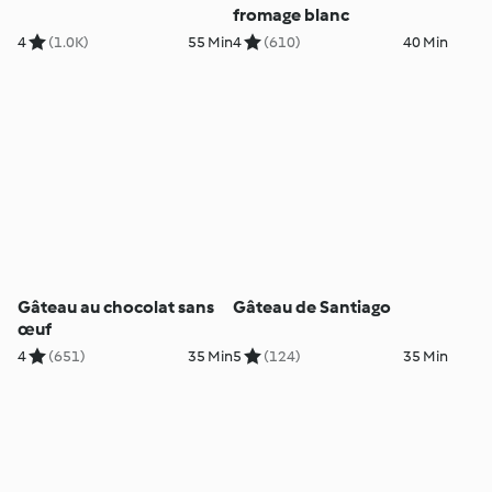
fromage blanc
4
(1.0K)
55 Min
4
(610)
40 Min
Gâteau au chocolat sans
Gâteau de Santiago
œuf
4
(651)
35 Min
5
(124)
35 Min