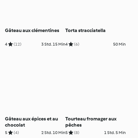
Gâteau aux clémentines
Torta stracciatella
4
(12)
3 Std. 15 Min
4
(6)
50 Min
Gâteau aux épices et au
Tourteau fromager aux
chocolat
pêches
5
(4)
2 Std. 10 Min
5
(8)
1 Std. 5 Min