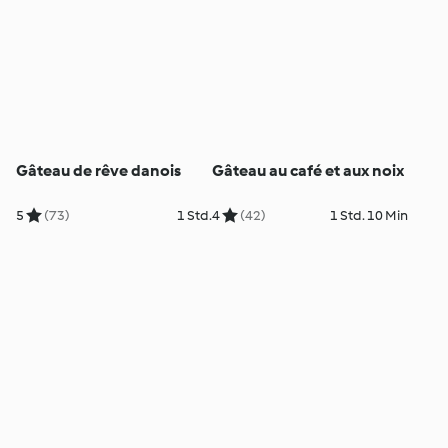
Gâteau de rêve danois
Gâteau au café et aux noix
5
(73)
1 Std.
4
(42)
1 Std. 10 Min