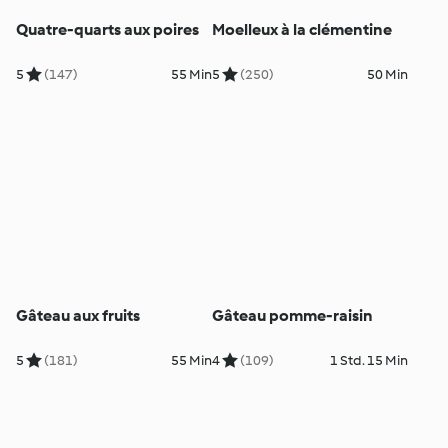
Quatre-quarts aux poires
Moelleux à la clémentine
5
(147)
55 Min
5
(250)
50 Min
Gâteau aux fruits
Gâteau pomme-raisin
5
(181)
55 Min
4
(109)
1 Std. 15 Min