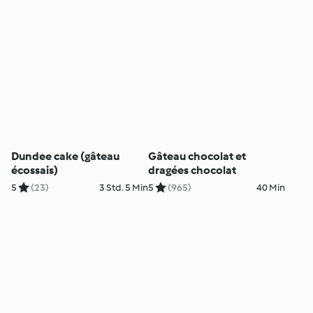
Dundee cake (gâteau
Gâteau chocolat et
écossais)
dragées chocolat
5
(23)
3 Std. 5 Min
5
(965)
40 Min