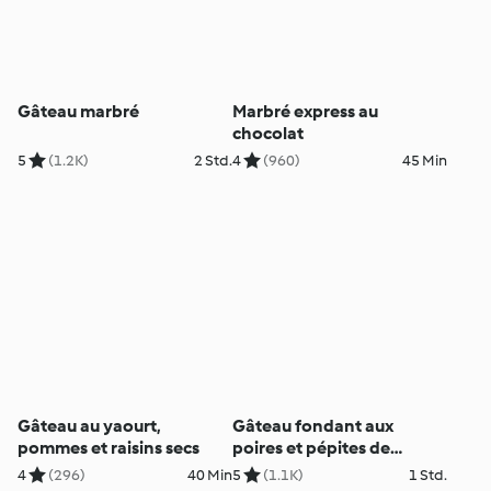
Gâteau marbré
Marbré express au
chocolat
5
(1.2K)
2 Std.
4
(960)
45 Min
Gâteau au yaourt,
Gâteau fondant aux
pommes et raisins secs
poires et pépites de
chocolat
4
(296)
40 Min
5
(1.1K)
1 Std.