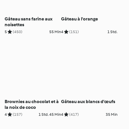
Gâteau sans farine aux
Gâteau à l'orange
noisettes
5
(450)
55 Min
4
(151)
1 Std.
Brownies au chocolat et à
Gâteau aux blancs d'œufs
la noix de coco
4
(157)
1 Std. 45 Min
4
(417)
35 Min