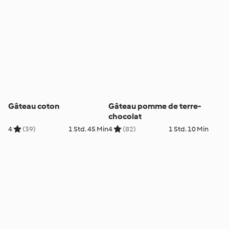
Gâteau coton
Gâteau pomme de terre-
chocolat
4
(39)
1 Std. 45 Min
4
(82)
1 Std. 10 Min