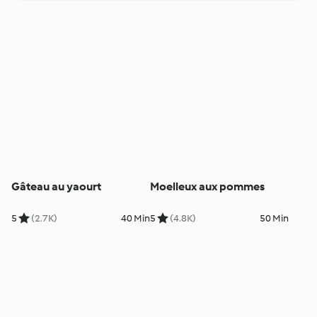
Gâteau au yaourt
Moelleux aux pommes
5
(2.7K)
40 Min
5
(4.8K)
50 Min