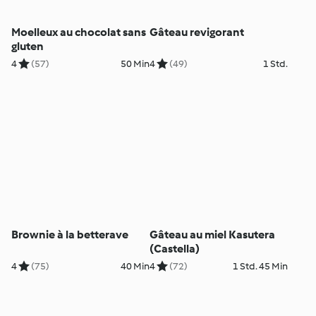
Moelleux au chocolat sans
Gâteau revigorant
gluten
4
(57)
50 Min
4
(49)
1 Std.
Brownie à la betterave
Gâteau au miel Kasutera
(Castella)
4
(75)
40 Min
4
(72)
1 Std. 45 Min