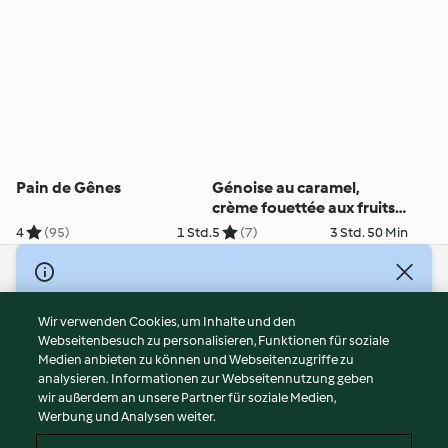
Pain de Gênes
Génoise au caramel,
crème fouettée aux fruits
et sauce caramel
4
(95)
1 Std.
5
(7)
3 Std. 50 Min
© Copyright 2026
Nutzungsbedingungen
Wir verwenden Cookies, um Inhalte und den
Webseitenbesuch zu personalisieren, Funktionen für soziale
Datenschutzrichtlinien
Medien anbieten zu können und Webseitenzugriffe zu
Disclaimer
analysieren. Informationen zur Webseitennutzung geben
Impressum
wir außerdem an unsere Partner für soziale Medien,
Werbung und Analysen weiter.
Cookies