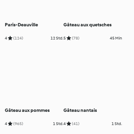
Paris-Deauville
Gâteau aux quetsches
4
(124)
12 Std.
5
(78)
45 Min
Gâteau aux pommes
Gâteau nantais
4
(965)
1 Std.
4
(41)
1 Std.