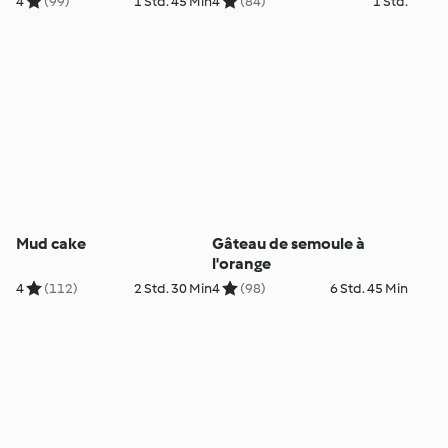
4
(99)
1 Std. 45 Min
4
(84)
1 Std.
Mud cake
Gâteau de semoule à
l'orange
4
(112)
2 Std. 30 Min
4
(98)
6 Std. 45 Min