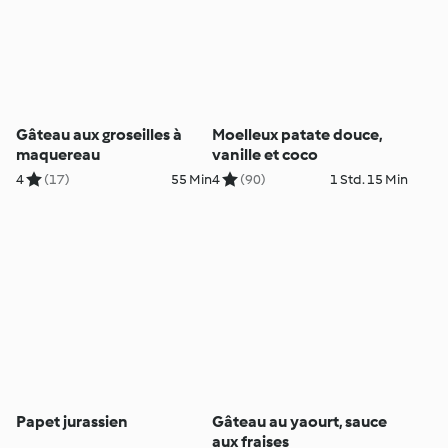
Gâteau aux groseilles à
Moelleux patate douce,
maquereau
vanille et coco
4
(17)
55 Min
4
(90)
1 Std. 15 Min
Papet jurassien
Gâteau au yaourt, sauce
aux fraises