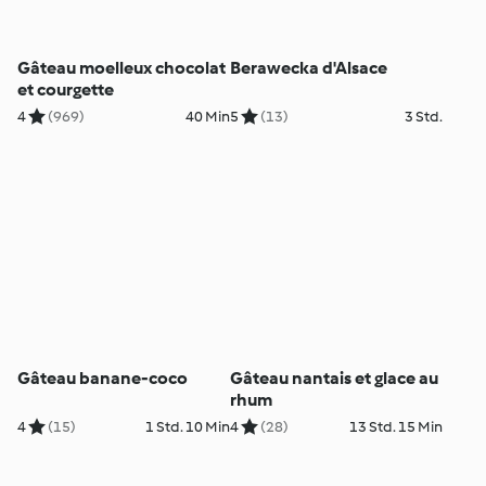
Gâteau moelleux chocolat
Berawecka d'Alsace
et courgette
4
(969)
40 Min
5
(13)
3 Std.
Gâteau banane-coco
Gâteau nantais et glace au
rhum
4
(15)
1 Std. 10 Min
4
(28)
13 Std. 15 Min