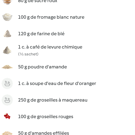
80 g de sucre roux
100 g de fromage blanc nature
120 g de farine de blé
1 c. à café de levure chimique
(½ sachet)
50 g poudre d'amande
1 c. à soupe d'eau de fleur d'oranger
250 g de groseilles à maquereau
100 g de groseilles rouges
50 g d'amandes effilées