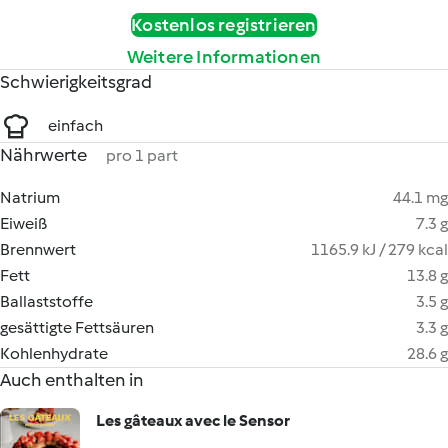
Kostenlos registrieren
Weitere Informationen
Schwierigkeitsgrad
einfach
Nährwerte
pro 1 part
Natrium
44.1 mg
Eiweiß
7.3 g
Brennwert
1165.9 kJ / 279 kcal
Fett
13.8 g
Ballaststoffe
3.5 g
gesättigte Fettsäuren
3.3 g
Kohlenhydrate
28.6 g
Auch enthalten in
Les gâteaux avec le Sensor