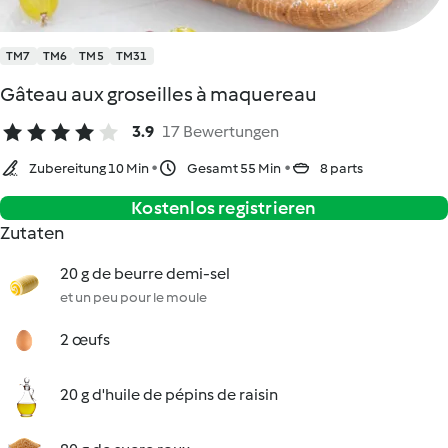
TM7
TM6
TM5
TM31
Gâteau aux groseilles à maquereau
3.9
17 Bewertungen
Zubereitung 10 Min
Gesamt 55 Min
8 parts
Kostenlos registrieren
Zutaten
20 g de beurre demi-sel
et un peu pour le moule
2 œufs
20 g d'huile de pépins de raisin