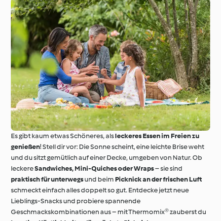
Es gibt kaum etwas Schöneres, als
leckeres Essen im Freien zu
genießen
! Stell dir vor: Die Sonne scheint, eine leichte Brise weht
und du sitzt gemütlich auf einer Decke, umgeben von Natur. Ob
leckere
Sandwiches, Mini-Quiches oder Wraps
– sie sind
praktisch für unterwegs
und beim
Picknick an der frischen Luft
schmeckt einfach alles doppelt so gut. Entdecke jetzt neue
Lieblings-Snacks und probiere spannende
Geschmackskombinationen aus – mit Thermomix® zauberst du