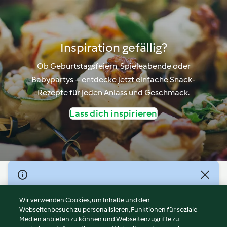
Inspiration gefällig?
Ob Geburtstagsfeiern, Spieleabende oder
Babypartys – entdecke jetzt einfache Snack-
Rezepte für jeden Anlass und Geschmack.
Lass dich inspirieren
© Copyright 2026
Nutzungsbedingungen
Wir verwenden Cookies, um Inhalte und den
Webseitenbesuch zu personalisieren, Funktionen für soziale
Datenschutzrichtlinien
Medien anbieten zu können und Webseitenzugriffe zu
Disclaimer