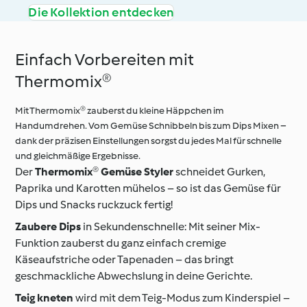
Die Kollektion entdecken
Einfach Vorbereiten mit
Thermomix®
Mit Thermomix® zauberst du kleine Häppchen im
Handumdrehen. Vom Gemüse Schnibbeln bis zum Dips Mixen –
dank der präzisen Einstellungen sorgst du jedes Mal für schnelle
und gleichmäßige Ergebnisse.
Der
Thermomix® Gemüse Styler
schneidet Gurken,
Paprika und Karotten mühelos – so ist das Gemüse für
Dips und Snacks ruckzuck fertig!
Zaubere Dips
in Sekundenschnelle: Mit seiner Mix-
Funktion zauberst du ganz einfach cremige
Käseaufstriche oder Tapenaden – das bringt
geschmackliche Abwechslung in deine Gerichte.
Teig kneten
wird mit dem Teig-Modus zum Kinderspiel –