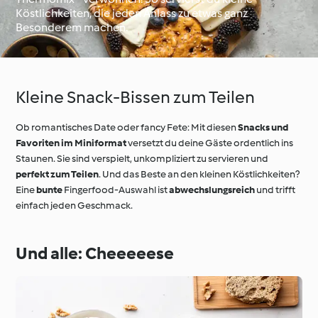
Köstlichkeiten, die jeden Anlass zu etwas ganz
Besonderem machen.
Unterwegs mit
Thermomix®
Thermomix®
Kochschule
Kleine Snack-Bissen zum Teilen
Ob romantisches Date oder fancy Fete: Mit diesen
Snacks und
Favoriten im Miniformat
versetzt du deine Gäste ordentlich ins
Staunen. Sie sind verspielt, unkompliziert zu servieren und
perfekt zum Teilen
. Und das Beste an den kleinen Köstlichkeiten?
Eine
bunte
Fingerfood-Auswahl ist
abwechslungsreich
und trifft
einfach jeden Geschmack.
Und alle: Cheeeeese