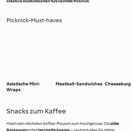
kreative Köstlichkeiten fürs nächste Picknick
.
Picknick-Must-haves
Asiatische Mini-
Meatball-Sandwiches
Cheeseburg
Wraps
Snacks zum Kaffee
Mach den nächsten Kaffee-Plausch zum Hochgenuss. Ob
süße
Backwaren
oder
herzhafte Snacks
– zaubere alles für deine