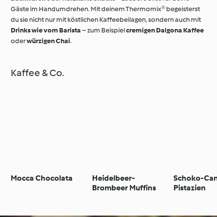
Gäste im Handumdrehen. Mit deinem Thermomix® begeisterst
du sie nicht nur mit köstlichen Kaffeebeilagen, sondern auch mit
Drinks wie vom Barista
– zum Beispiel
cremigen Dalgona Kaffee
oder
würzigen Chai
.
Kaffee & Co.
Mocca Chocolata
Heidelbeer-
Schoko-Can
Brombeer Muffins
Pistazien