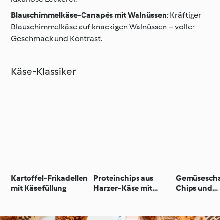
Blauschimmelkäse-Canapés mit Walnüssen
: Kräftiger
Blauschimmelkäse auf knackigen Walnüssen – voller
Geschmack und Kontrast.
Käse-Klassiker
Kartoffel-Frikadellen
Proteinchips aus
Gemüsescha
mit Käsefüllung
Harzer-Käse mit
Chips und
Chili-Dip
Käsebällch