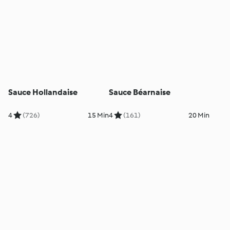
Sauce Hollandaise
Sauce Béarnaise
4
(726)
15 Min
4
(161)
20 Min