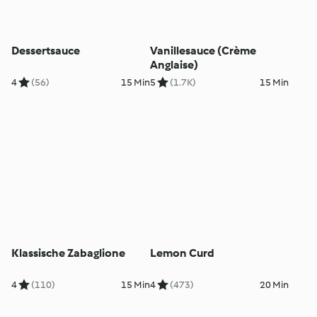
Dessertsauce
Vanillesauce (Crème
Anglaise)
4
(56)
15 Min
5
(1.7K)
15 Min
Klassische Zabaglione
Lemon Curd
4
(110)
15 Min
4
(473)
20 Min