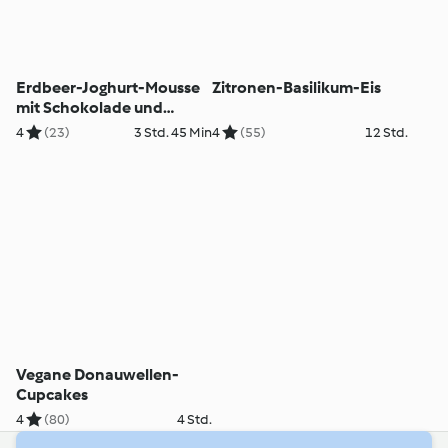
Erdbeer-Joghurt-Mousse
Zitronen-Basilikum-Eis
mit Schokolade und
Amarettini
4
(23)
3 Std. 45 Min
4
(55)
12 Std.
Vegane Donauwellen-
Cupcakes
4
(80)
4 Std.