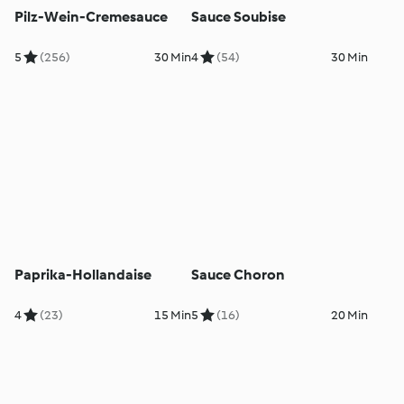
Pilz-Wein-Cremesauce
Sauce Soubise
5
(256)
30 Min
4
(54)
30 Min
Paprika-Hollandaise
Sauce Choron
4
(23)
15 Min
5
(16)
20 Min