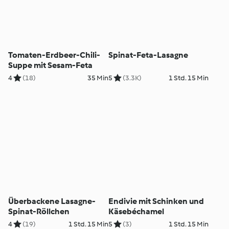
Tomaten-Erdbeer-Chili-
Spinat-Feta-Lasagne
Suppe mit Sesam-Feta
4
(18)
35 Min
5
(3.3K)
1 Std. 15 Min
Überbackene Lasagne-
Endivie mit Schinken und
Spinat-Röllchen
Käsebéchamel
4
(19)
1 Std. 15 Min
5
(3)
1 Std. 15 Min