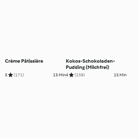
Crème Pâtissière
Kokos-Schokoladen-
Pudding (Milchfrei)
5
(171)
15 Min
4
(238)
15 Min