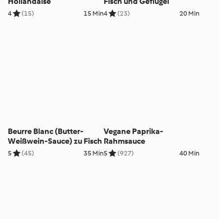
Hollandaise
Fisch und Geflügel
4
(15)
15 Min
4
(23)
20 Min
Beurre Blanc (Butter-
Vegane Paprika-
Weißwein-Sauce) zu Fisch
Rahmsauce
5
(45)
35 Min
5
(927)
40 Min