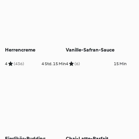
Herrencreme
Vanille-Safran-Sauce
4
(436)
4 Std. 15 Min
4
(6)
15 Min
Eierlikör-Pudding
Chai-Latte-Parfait