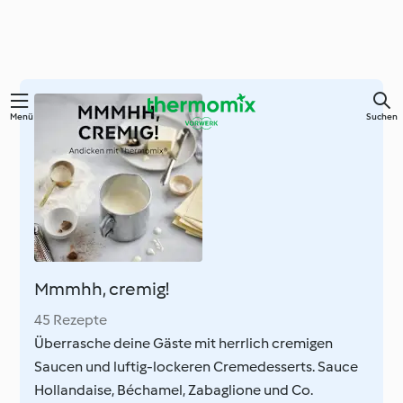
Springe
Menü
Suchen
zum
Hauptinhalt
Mmmhh, cremig!
45 Rezepte
Überrasche deine Gäste mit herrlich cremigen
Saucen und luftig-lockeren Cremedesserts. Sauce
Hollandaise, Béchamel, Zabaglione und Co.