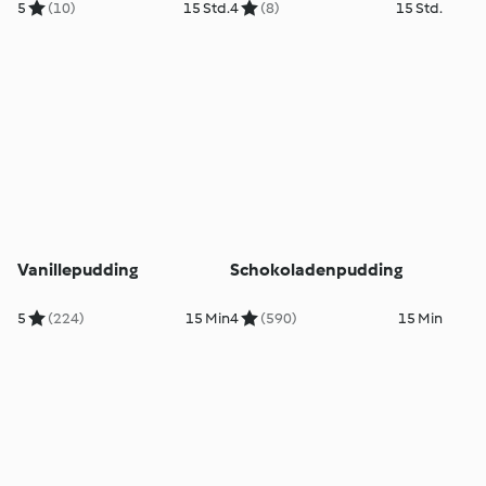
5
(10)
15 Std.
4
(8)
15 Std.
Vanillepudding
Schokoladenpudding
5
(224)
15 Min
4
(590)
15 Min