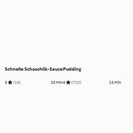
Schnelle Schaschlik-Sauce
Pudding
5
(18)
25 Min
4
(720)
15 Min