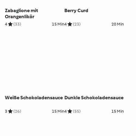
Zabaglione mit
Berry Curd
Orangenlikör
4
(33)
15 Min
4
(23)
20 Min
Weiße Schokoladensauce
Dunkle Schokoladensauce
3
(26)
15 Min
4
(55)
15 Min