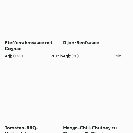
Pfefferrahmsauce mit
Dijon-Senfsauce
Cognac
4
(150)
20 Min
4
(88)
15 Min
Tomaten-BBQ-
Mango-Chili-Chutney zu