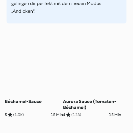
gelingen dir perfekt mit dem neuen Modus
„Andicken“!
Béchamel-Sauce
Aurora Sauce (Tomaten-
Béchamel)
5
(1.3K)
15 Min
4
(128)
15 Min