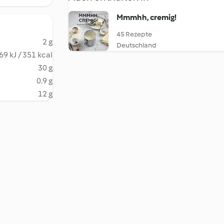
Mmmhh, cremig!
45 Rezepte
2 g
Deutschland
69 kJ / 351 kcal
30 g
0.9 g
12 g