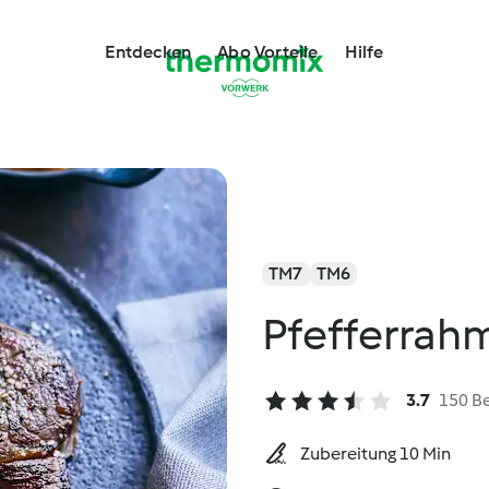
Entdecken
Abo Vorteile
Hilfe
TM7
TM6
Pfefferrah
3.7
150 B
Zubereitung 10 Min