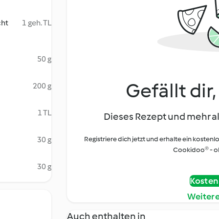
cht
1 geh. TL
50 g
Gefällt dir
200 g
1 TL
Dieses Rezept und mehr al
30 g
Registriere dich jetzt und erhalte ein kostenl
Cookidoo® - oh
30 g
Kostenl
Weiter
Auch enthalten in