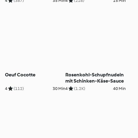
4
(387)
35 Min
4
(218)
15 Min
Oeuf Cocotte
Rosenkohl-Schupfnudeln
mit Schinken-Käse-Sauce
4
(112)
30 Min
4
(1.2K)
40 Min