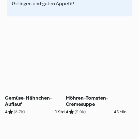
Gelingen und guten Appetit!
Gemüse-Hähnchen-
Möhren-Tomaten-
Auflauf
Cremesuppe
4
(6.7K)
1 Std.
4
(5.0K)
45 Min