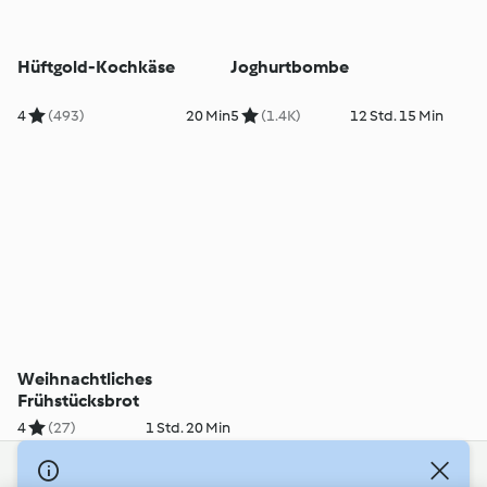
Hüftgold-Kochkäse
Joghurtbombe
4
(493)
20 Min
5
(1.4K)
12 Std. 15 Min
Weihnachtliches
Frühstücksbrot
4
(27)
1 Std. 20 Min
© Copyright 2026