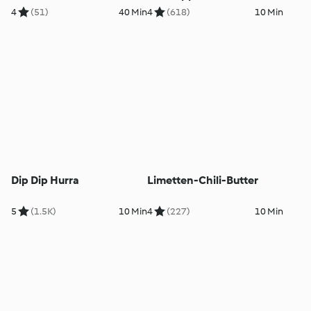
Überbacken
4
(51)
40 Min
4
(618)
10 Min
Dip Dip Hurra
Limetten-Chili-Butter
5
(1.5K)
10 Min
4
(227)
10 Min