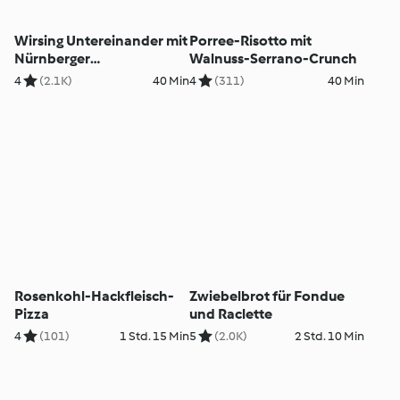
Wirsing Untereinander mit
Porree-Risotto mit
Nürnberger
Walnuss-Serrano-Crunch
Bratwürstchen
4
(2.1K)
40 Min
4
(311)
40 Min
Rosenkohl-Hackfleisch-
Zwiebelbrot für Fondue
Pizza
und Raclette
4
(101)
1 Std. 15 Min
5
(2.0K)
2 Std. 10 Min