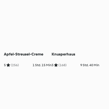
Apfel-Streusel-Creme
Knusperhaus
5
(256)
1 Std. 15 Min
3
(168)
9 Std. 40 Min