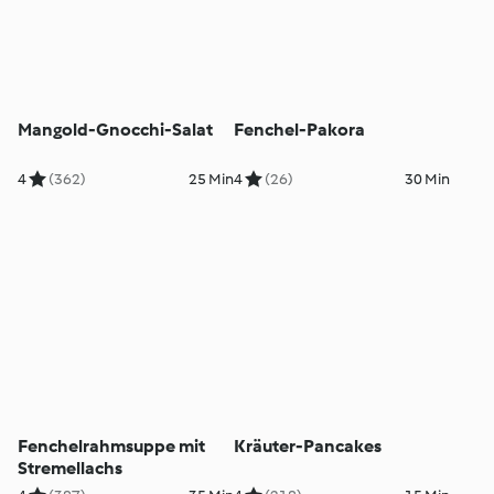
Mangold-Gnocchi-Salat
Fenchel-Pakora
4
(362)
25 Min
4
(26)
30 Min
Fenchelrahmsuppe mit
Kräuter-Pancakes
Stremellachs