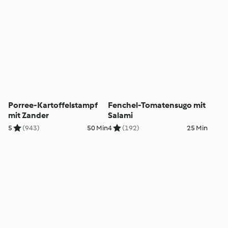
Porree-Kartoffelstampf
Fenchel-Tomatensugo mit
mit Zander
Salami
5
(943)
50 Min
4
(192)
25 Min