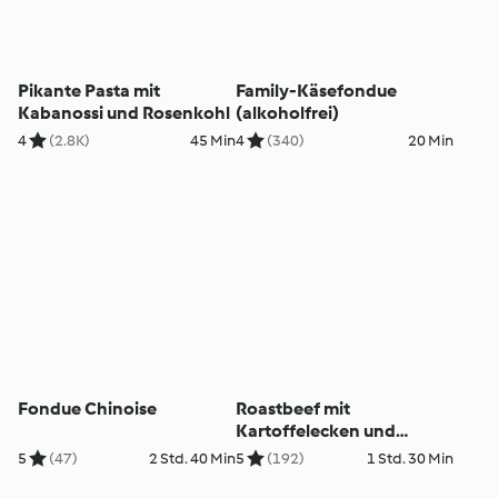
Pikante Pasta mit
Family-Käsefondue
Kabanossi und Rosenkohl
(alkoholfrei)
4
(2.8K)
45 Min
4
(340)
20 Min
Fondue Chinoise
Roastbeef mit
Kartoffelecken und
Kerbelremoulade
5
(47)
2 Std. 40 Min
5
(192)
1 Std. 30 Min