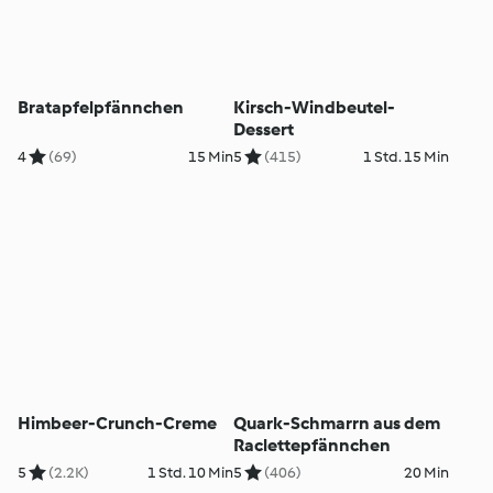
Bratapfelpfännchen
Kirsch-Windbeutel-
Dessert
4
(69)
15 Min
5
(415)
1 Std. 15 Min
Himbeer-Crunch-Creme
Quark-Schmarrn aus dem
Raclettepfännchen
5
(2.2K)
1 Std. 10 Min
5
(406)
20 Min