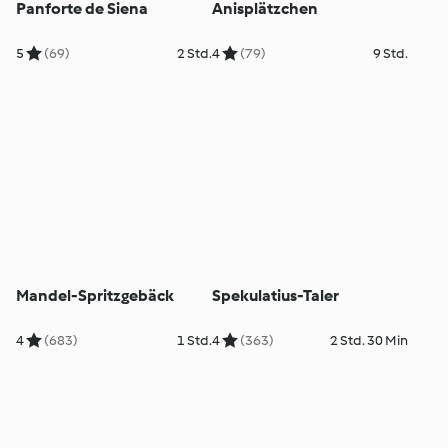
Panforte de Siena
Anisplätzchen
5
(69)
2 Std.
4
(79)
9 Std.
Mandel-Spritzgebäck
Spekulatius-Taler
4
(683)
1 Std.
4
(363)
2 Std. 30 Min