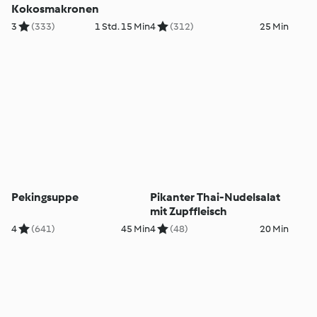
Kokosmakronen
3
(333)
1 Std. 15 Min
4
(312)
25 Min
Pekingsuppe
Pikanter Thai-Nudelsalat
mit Zupffleisch
4
(641)
45 Min
4
(48)
20 Min