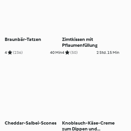
Braunbär-Tatzen
Zimtkissen mit
Pflaumenfüllung
4
(236)
40 Min
4
(50)
2 Std. 15 Min
Cheddar-Salbei-Scones
Knoblauch-Käse-Creme
zum Dippen und