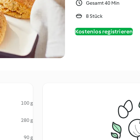
Gesamt 40 Min
8 Stück
Kostenlos registrieren
100 g
280 g
90 g