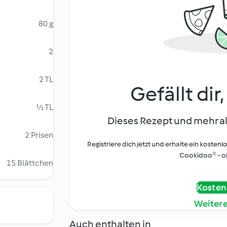
80 g
2
2 TL
Gefällt dir
½ TL
Dieses Rezept und mehr al
2 Prisen
Registriere dich jetzt und erhalte ein kostenl
Cookidoo® - oh
15 Blättchen
Kostenl
Weiter
Auch enthalten in