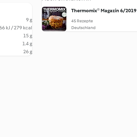
Thermomix® Magazin 6/2019
9 g
45 Rezepte
66 kJ / 279 kcal
Deutschland
15 g
1.4 g
26 g