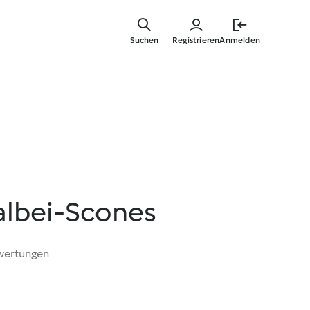
Springe
zum
Suchen
Registrieren
Anmelden
Hauptinha
lbei-Scones
wertungen