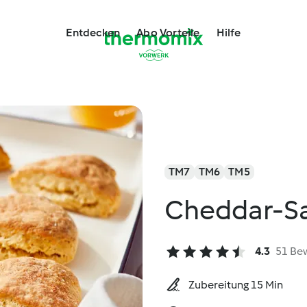
Entdecken
Abo Vorteile
Hilfe
TM7
TM6
TM5
Cheddar-Sa
4.3
51 Be
Zubereitung 15 Min