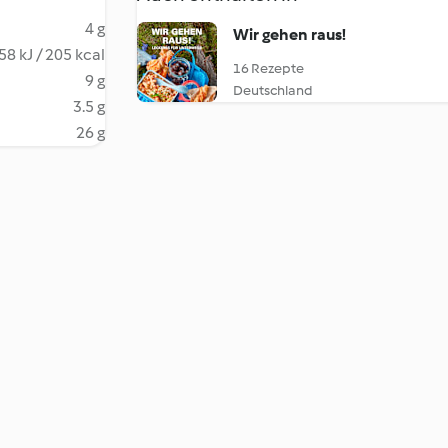
4 g
Wir gehen raus!
58 kJ / 205 kcal
16 Rezepte
9 g
Deutschland
3.5 g
26 g