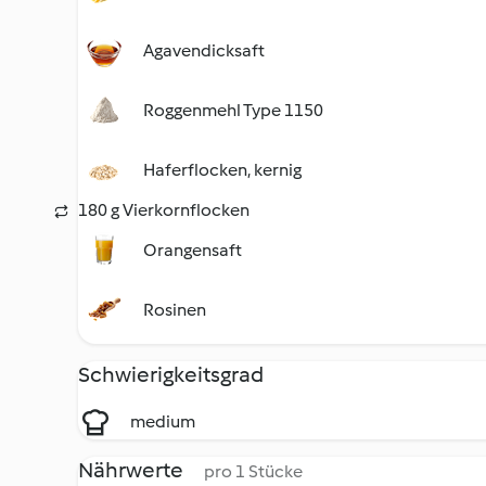
Agavendicksaft
Roggenmehl Type 1150
Haferflocken, kernig
180 g Vierkornflocken
Orangensaft
Rosinen
Schwierigkeitsgrad
medium
Nährwerte
pro 1 Stücke