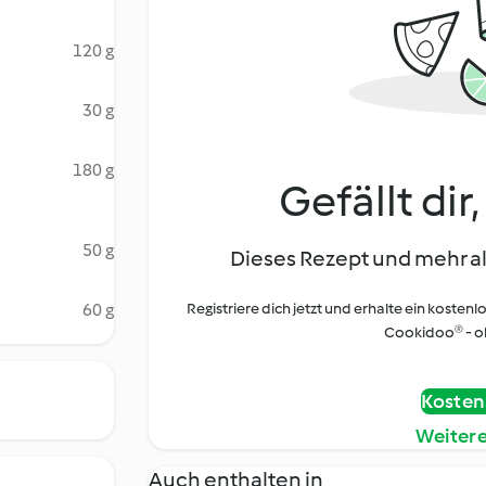
120 g
30 g
180 g
Gefällt dir
50 g
Dieses Rezept und mehr al
60 g
Registriere dich jetzt und erhalte ein kostenl
Cookidoo® - oh
Kostenl
Weiter
Auch enthalten in