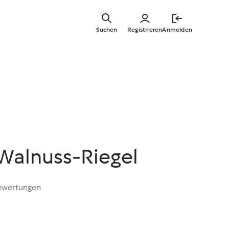
Springe
zum
Suchen
Registrieren
Anmelden
Hauptinha
Walnuss-Riegel
ewertungen