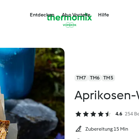
Entdecken
Abo Vorteile
Hilfe
TM7
TM6
TM5
Aprikosen-
4.6
254 B
Zubereitung 15 Min