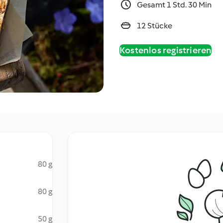
Gesamt 1 Std. 30 Min
12 Stücke
Kostenlos registrieren
80 g
80 g
50 g