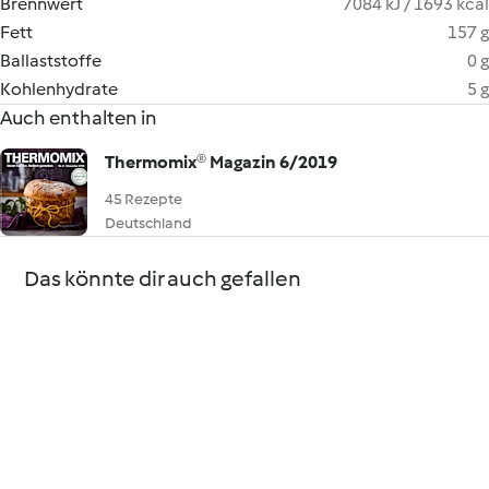
Brennwert
7084 kJ / 1693 kcal
Fett
157 g
Ballaststoffe
0 g
Kohlenhydrate
5 g
Auch enthalten in
Thermomix® Magazin 6/2019
45 Rezepte
Deutschland
Das könnte dir auch gefallen