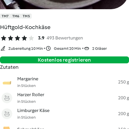
TM7
TM6
TM5
Hüftgold-Kochkäse
3.9
493 Bewertungen
Zubereitung 10 Min
Gesamt 20 Min
2 Gläser
Kostenlos registrieren
Zutaten
Margarine
250 g
in Stücken
Harzer Roller
200 g
in Stücken
Limburger Käse
200 g
in Stücken