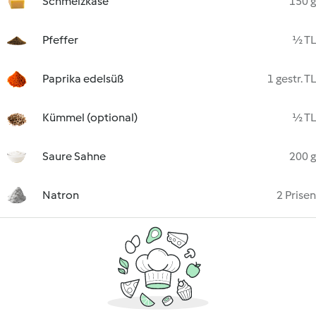
Schmelzkäse
150 g
Pfeffer
½ TL
Paprika edelsüß
1 gestr. TL
Kümmel (optional)
½ TL
Saure Sahne
200 g
Natron
2 Prisen