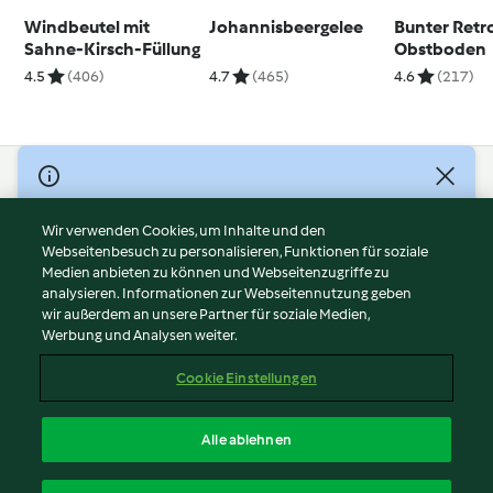
Windbeutel mit
Johannisbeergelee
Bunter Retr
Sahne-Kirsch-Füllung
Obstboden
4.5
(406)
4.7
(465)
4.6
(217)
© Copyright 2026
Nutzungsbedingungen
Wir verwenden Cookies, um Inhalte und den
Webseitenbesuch zu personalisieren, Funktionen für soziale
Datenschutzrichtlinien
Medien anbieten zu können und Webseitenzugriffe zu
Disclaimer
analysieren. Informationen zur Webseitennutzung geben
Impressum
wir außerdem an unsere Partner für soziale Medien,
Werbung und Analysen weiter.
Cookies
Inhalt melden
Cookie Einstellungen
Abo kündigen
Vertrag widerrufen
Alle ablehnen
Erklärung zur Barrierefreiheit