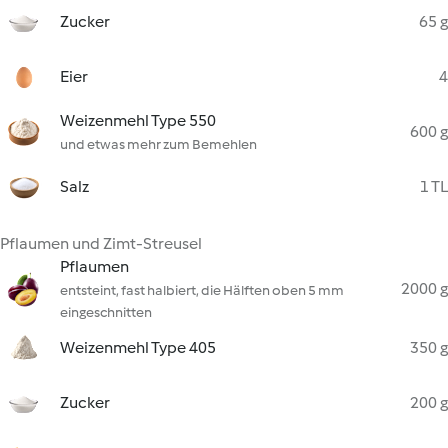
Zucker
65 g
Eier
4
Weizenmehl Type 550
600 g
und etwas mehr zum Bemehlen
Salz
1 TL
Pflaumen und Zimt-Streusel
Pflaumen
2000 g
entsteint, fast halbiert, die Hälften oben 5 mm
eingeschnitten
Weizenmehl Type 405
350 g
Zucker
200 g