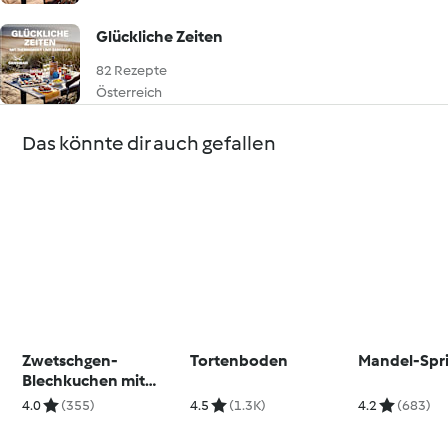
Glückliche Zeiten
82 Rezepte
Österreich
Das könnte dir auch gefallen
Zwetschgen-
Tortenboden
Mandel-Spr
Blechkuchen mit
Hefe
4.0
(355)
4.5
(1.3K)
4.2
(683)