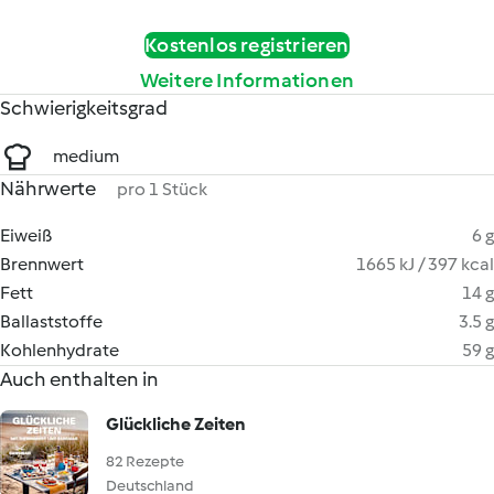
Kostenlos registrieren
Weitere Informationen
Schwierigkeitsgrad
medium
Nährwerte
pro 1 Stück
Eiweiß
6 g
Brennwert
1665 kJ / 397 kcal
Fett
14 g
Ballaststoffe
3.5 g
Kohlenhydrate
59 g
Auch enthalten in
Glückliche Zeiten
82 Rezepte
Deutschland