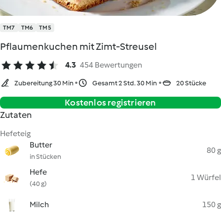
TM7
TM6
TM5
Pflaumenkuchen mit Zimt-Streusel
4.3
454 Bewertungen
Zubereitung 30 Min
Gesamt 2 Std. 30 Min
20 Stücke
Kostenlos registrieren
Zutaten
Hefeteig
Butter
80 g
in Stücken
Hefe
1 Würfel
(40 g)
Milch
150 g