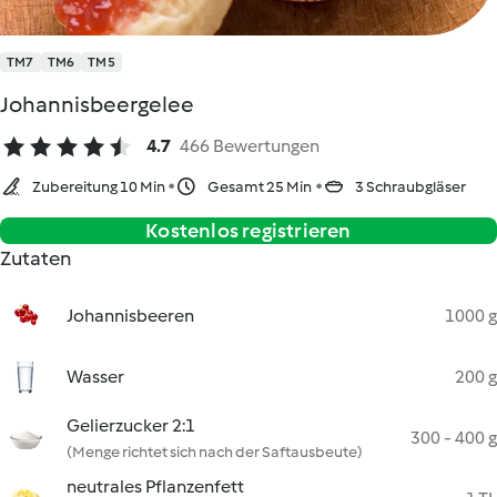
TM7
TM6
TM5
Johannisbeergelee
4.7
466 Bewertungen
Zubereitung 10 Min
Gesamt 25 Min
3 Schraubgläser
Kostenlos registrieren
Zutaten
Johannisbeeren
1000 g
Wasser
200 g
Gelierzucker 2:1
300 - 400 g
(Menge richtet sich nach der Saftausbeute)
neutrales Pflanzenfett