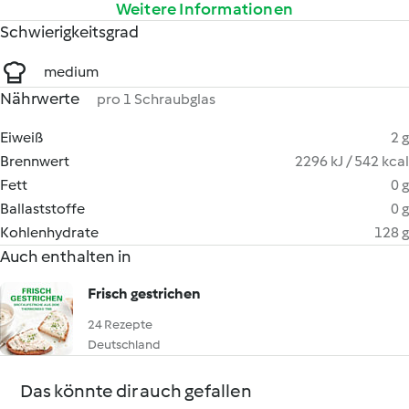
Weitere Informationen
Schwierigkeitsgrad
medium
Nährwerte
pro 1 Schraubglas
Eiweiß
2 g
Brennwert
2296 kJ / 542 kcal
Fett
0 g
Ballaststoffe
0 g
Kohlenhydrate
128 g
Auch enthalten in
Frisch gestrichen
24 Rezepte
Deutschland
Das könnte dir auch gefallen