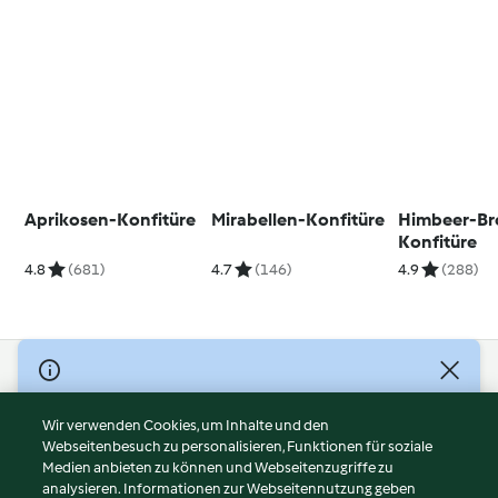
Aprikosen-Konfitüre
Mirabellen-Konfitüre
Himbeer-Br
Konfitüre
4.8
(681)
4.7
(146)
4.9
(288)
© Copyright 2026
Nutzungsbedingungen
Wir verwenden Cookies, um Inhalte und den
Webseitenbesuch zu personalisieren, Funktionen für soziale
Datenschutzrichtlinien
Medien anbieten zu können und Webseitenzugriffe zu
Disclaimer
analysieren. Informationen zur Webseitennutzung geben