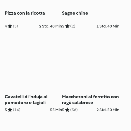
Pizza con la ricotta
Sagne chine
4
(5)
2 Std. 40 Min
5
(2)
1 Std. 40 Min
Cavatelli di 'nduja al
Maccheroni al ferretto con
pomodoro e fagioli
ragù calabrese
5
(14)
55 Min
5
(36)
2 Std. 50 Min