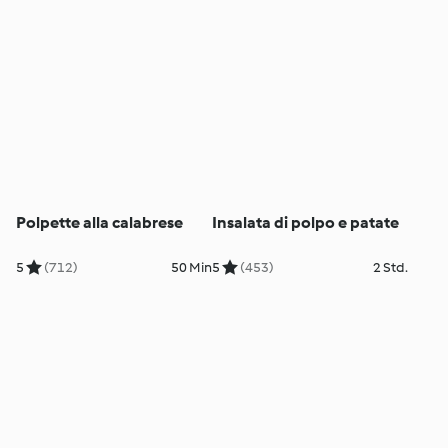
Polpette alla calabrese
Insalata di polpo e patate
5
(712)
50 Min
5
(453)
2 Std.