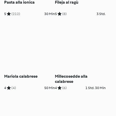
Pasta alla ionica
Fileja al ragù
5
(212)
30 Min
5
(8)
3 Std.
Mariola calabrese
Millecosedde alla
calabrese
4
(4)
50 Min
4
(6)
1 Std. 30 Min