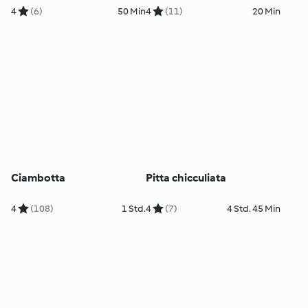
4
(6)
50 Min
4
(11)
20 Min
Ciambotta
Pitta chicculiata
4
(108)
1 Std.
4
(7)
4 Std. 45 Min