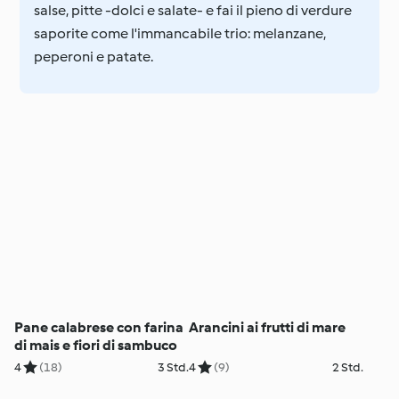
salse, pitte -dolci e salate- e fai il pieno di verdure
saporite come l'immancabile trio: melanzane,
peperoni e patate.
Pane calabrese con farina
Arancini ai frutti di mare
di mais e fiori di sambuco
4
(18)
3 Std.
4
(9)
2 Std.