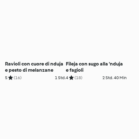
Ravioli con cuore di nduja
Fileja con sugo alla 'nduja
e pesto di melanzane
e fagioli
5
(16)
1 Std.
4
(18)
2 Std. 40 Min