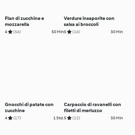
Flan di zucchine e
Verdure insaporite con
mozzarella
salsa ai broccoli
4
(56)
50 Min
5
(16)
30 Min
Gnocchi di patate con
Carpaccio di ravanelli con
zucchine
filetti di merluzzo
4
(17)
1 Std.
5
(12)
30 Min