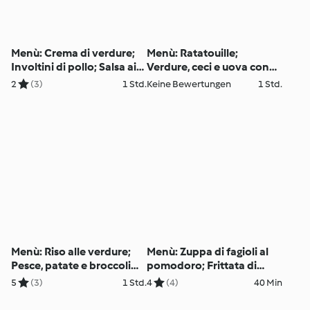
Menù: Crema di verdure;
Menù: Ratatouille;
Involtini di pollo; Salsa ai
Verdure, ceci e uova con
peperoni
salsa agli asparagi
2
(3)
1 Std.
Keine Bewertungen
1 Std.
Menù: Riso alle verdure;
Menù: Zuppa di fagioli al
Pesce, patate e broccoli
pomodoro; Frittata di
con salsa ai carciofi
cavolo e Feta
5
(3)
1 Std.
4
(4)
40 Min