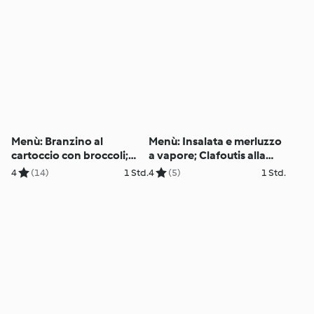
Menù: Branzino al
Menù: Insalata e merluzzo
cartoccio con broccoli;
a vapore; Clafoutis alla
Pere al vapore con
frutta
4
(14)
1 Std.
4
(5)
1 Std.
cioccolato