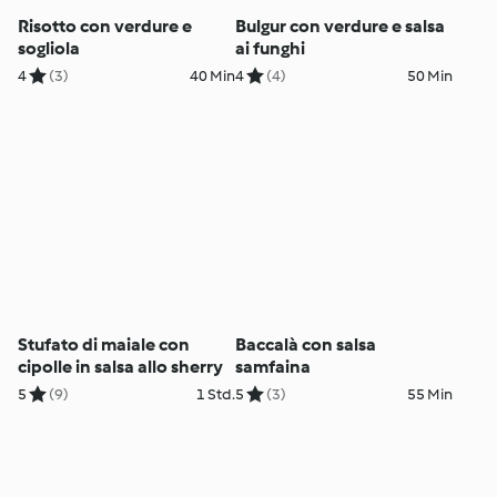
Risotto con verdure e
Bulgur con verdure e salsa
sogliola
ai funghi
4
(3)
40 Min
4
(4)
50 Min
Stufato di maiale con
Baccalà con salsa
cipolle in salsa allo sherry
samfaina
5
(9)
1 Std.
5
(3)
55 Min