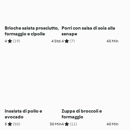
Brioche salata prosciutto,
Porri con salsa di soia alla
formaggio e cipolle
senape
4
(19)
4 Std.
4
(7)
45 Min
Insalata di pollo e
Zuppa di broccoli e
avocado
formaggio
5
(50)
30 Min
4
(11)
40 Min