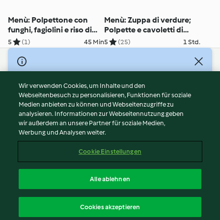
Menù: Polpettone con
Menù: Zuppa di verdure;
funghi, fagiolini e riso di
Polpette e cavoletti di
cavolfiore
Bruxelles
5
(1)
45 Min
5
(25)
1 Std.
© Copyright 2026
Nutzungsbedingungen
Wir verwenden Cookies, um Inhalte und den
Webseitenbesuch zu personalisieren, Funktionen für soziale
Datenschutzrichtlinien
Medien anbieten zu können und Webseitenzugriffe zu
Disclaimer
analysieren. Informationen zur Webseitennutzung geben
Impressum
wir außerdem an unsere Partner für soziale Medien,
Werbung und Analysen weiter.
Cookies
Inhalt melden
Cookie Einstellungen
Abo kündigen
Vertrag widerrufen
Alle ablehnen
Erklärung zur Barrierefreiheit
Deutsch
Cookies akzeptieren