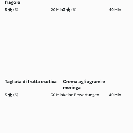
fragole
5
(5)
20 Min
3
(8)
40 Min
Tagliata di frutta esotica
Crema agli agrumi e
meringa
5
(3)
30 Min
Keine Bewertungen
40 Min