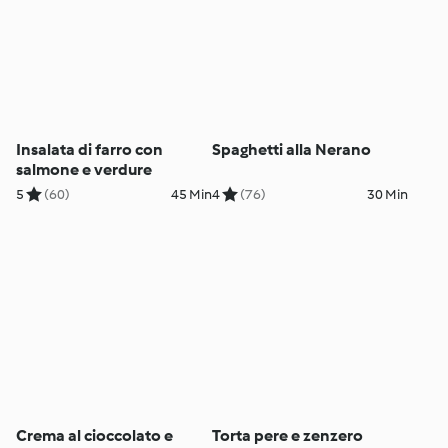
Insalata di farro con
Spaghetti alla Nerano
salmone e verdure
5
(60)
45 Min
4
(76)
30 Min
Crema al cioccolato e
Torta pere e zenzero