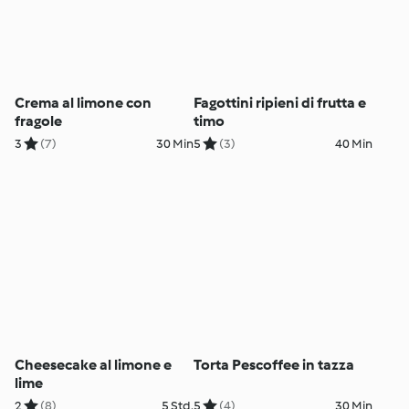
Crema al limone con
Fagottini ripieni di frutta e
fragole
timo
3
(7)
30 Min
5
(3)
40 Min
Cheesecake al limone e
Torta Pescoffee in tazza
lime
2
(8)
5 Std.
5
(4)
30 Min