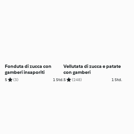
Fonduta di zucca con
Vellutata di zucca e patate
gamberi insaporiti
con gamberi
5
(3)
1 Std.
5
(248)
1 Std.