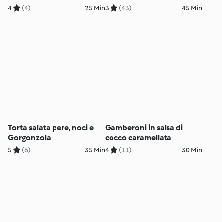
4
(4)
25 Min
3
(43)
45 Min
Torta salata pere, noci e
Gamberoni in salsa di
Gorgonzola
cocco caramellata
5
(6)
35 Min
4
(11)
30 Min