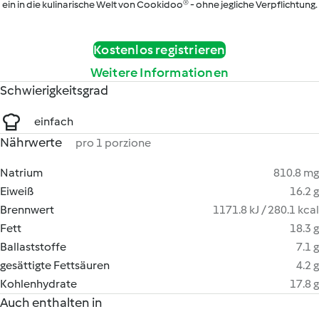
ein in die kulinarische Welt von Cookidoo® - ohne jegliche Verpflichtung.
Kostenlos registrieren
Weitere Informationen
Schwierigkeitsgrad
einfach
Nährwerte
pro 1 porzione
Natrium
810.8 mg
Eiweiß
16.2 g
Brennwert
1171.8 kJ / 280.1 kcal
Fett
18.3 g
Ballaststoffe
7.1 g
gesättigte Fettsäuren
4.2 g
Kohlenhydrate
17.8 g
Auch enthalten in