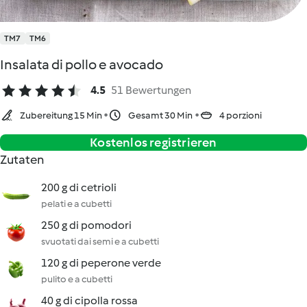
TM7
TM6
Insalata di pollo e avocado
4.5
51 Bewertungen
Zubereitung 15 Min
Gesamt 30 Min
4 porzioni
Kostenlos registrieren
Zutaten
200 g di cetrioli
pelati e a cubetti
250 g di pomodori
svuotati dai semi e a cubetti
120 g di peperone verde
pulito e a cubetti
40 g di cipolla rossa