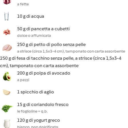
a fette
10 g di acqua
50 g di pancetta a cubetti
dolce o affumicata
250 g di petto di pollo senza pelle
a strisce (circa 1,5x3-4 cm), tamponato con carta assorbente
250 g di fesa di tacchino senza pelle, a strisce (circa 1,5x3-4
cm), tamponato con carta assorbente
200 g di polpa di avocado
a pezzi
1 spicchio di aglio
15 g di coriandolo fresco
le foglioline + q.b.
120 g di yogurt greco
bianco, non dolcificato