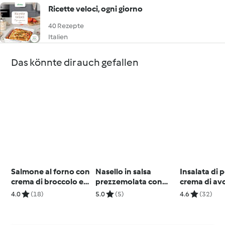
Ricette veloci, ogni giorno
40 Rezepte
Italien
Das könnte dir auch gefallen
Salmone al forno con
Nasello in salsa
Insalata di 
crema di broccolo e
prezzemolata con
crema di a
salsa all'arancia
cuori di carciofo
4.0
(18)
5.0
(5)
4.6
(32)