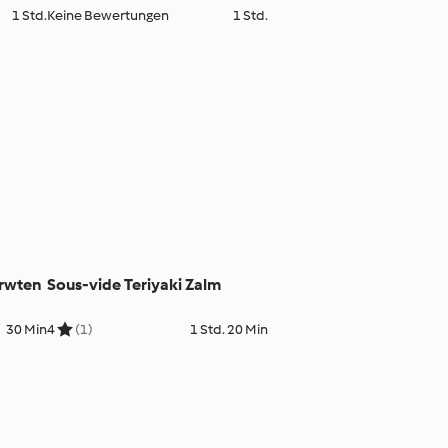
1 Std.
Keine Bewertungen
1 Std.
Erwten
Sous-vide Teriyaki Zalm
30 Min
4
(1)
1 Std. 20 Min