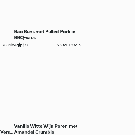
Bao Buns met Pulled Pork in
BBQ-saus
. 30 Min
4
(3)
2 Std. 10 Min
Vanille Witte Wijn Peren met
 Vers
Amandel Crumble