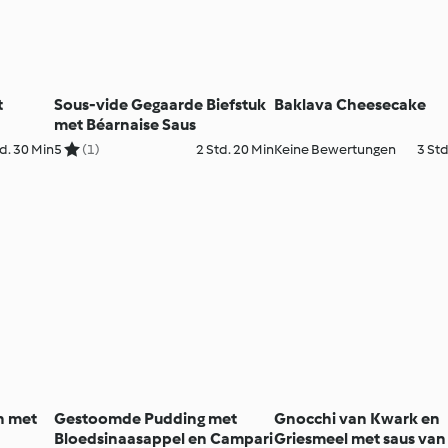
t
Sous-vide Gegaarde Biefstuk
Baklava Cheesecake
met Béarnaise Saus
d. 30 Min
5
(1)
2 Std. 20 Min
Keine Bewertungen
3 Std
n met
Gestoomde Pudding met
Gnocchi van Kwark en
Bloedsinaasappel en Campari
Griesmeel met saus van