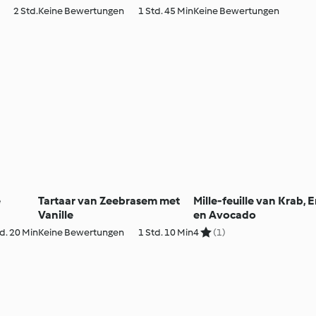
Fruit
2 Std.
Keine Bewertungen
1 Std. 45 Min
Keine Bewertungen
e
Tartaar van Zeebrasem met
Mille-feuille van Krab, 
Vanille
en Avocado
d. 20 Min
Keine Bewertungen
1 Std. 10 Min
4
(1)