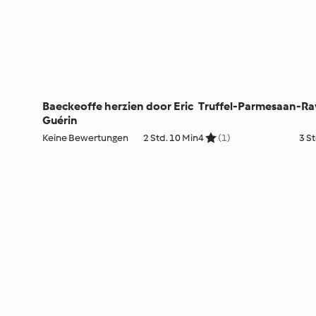
Baeckeoffe herzien door Eric
Truffel-Parmesaan-Rav
Guérin
Keine Bewertungen
2 Std. 10 Min
4
(1)
3 St