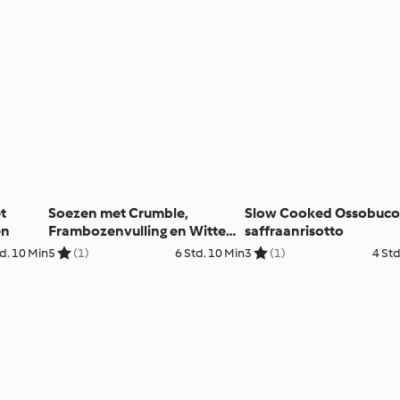
t
Soezen met Crumble,
Slow Cooked Ossobuco
en
Frambozenvulling en Witte
saffraanrisotto
Chocoladeroom
d. 10 Min
5
(1)
6 Std. 10 Min
3
(1)
4 Std