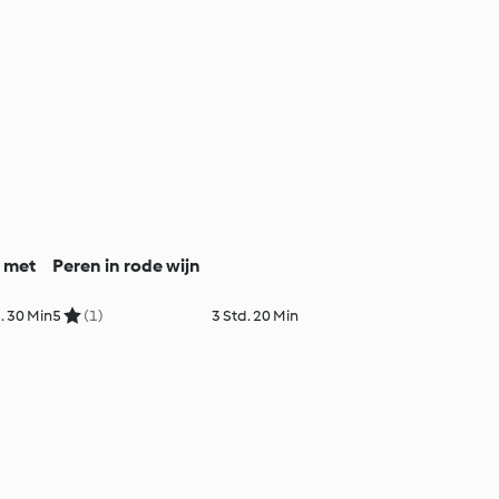
 met
Peren in rode wijn
. 30 Min
5
(1)
3 Std. 20 Min