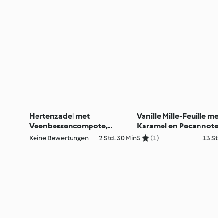
Hertenzadel met
Vanille Mille-Feuille me
Veenbessencompote,
Karamel en Pecannot
Champignonknoedels en
Keine Bewertungen
2 Std. 30 Min
5
(1)
13 St
rode Kuri-pompoen