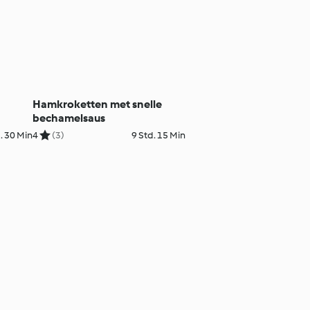
Hamkroketten met snelle
bechamelsaus
. 30 Min
4
(3)
9 Std. 15 Min