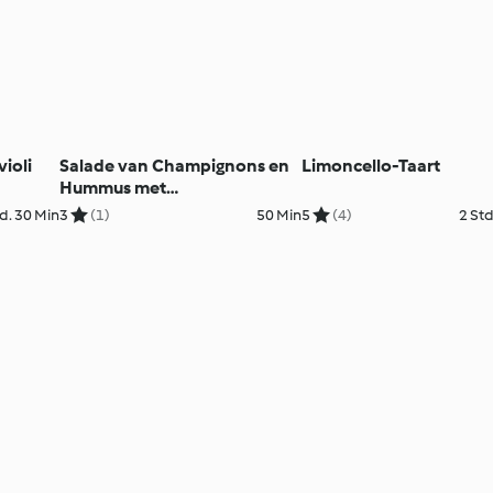
ioli
Salade van Champignons en
Limoncello-Taart
Hummus met
Karameldressing en
d. 30 Min
3
(1)
50 Min
5
(4)
2 Std
Granaatappelpitjes