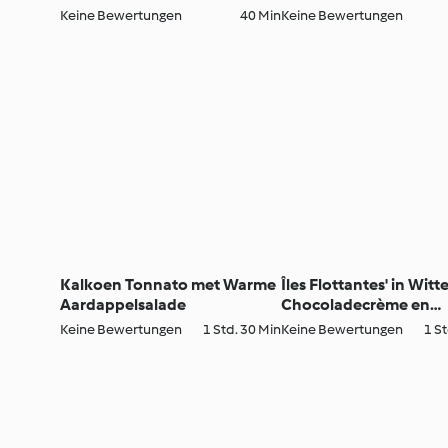
Keine Bewertungen
40 Min
Keine Bewertungen
Kalkoen Tonnato met Warme
Îles Flottantes' in Witt
Aardappelsalade
Chocoladecrème en
Rozenwater
Keine Bewertungen
1 Std. 30 Min
Keine Bewertungen
1 St