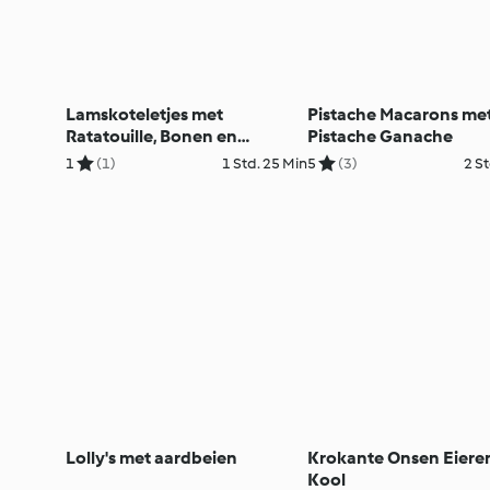
Lamskoteletjes met
Pistache Macarons me
Ratatouille, Bonen en
Pistache Ganache
Aardappelgratin
1
(1)
1 Std. 25 Min
5
(3)
2 St
Lolly's met aardbeien
Krokante Onsen Eiere
Kool