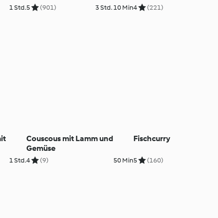
1 Std.
5
(901)
3 Std. 10 Min
4
(221)
it
Couscous mit Lamm und
Fischcurry
Gemüse
1 Std.
4
(9)
50 Min
5
(160)