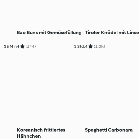
Bao Buns mit Gemüsefüllung
Tiroler Knödel mit Lins
25 Min
4
(144)
2 Std.
4
(1.0K)
Koreanisch frittiertes
Spaghetti Carbonara
Hähnchen