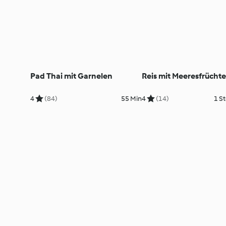
Pad Thai mit Garnelen
Reis mit Meeresfrücht
4
(84)
55 Min
4
(14)
1 St