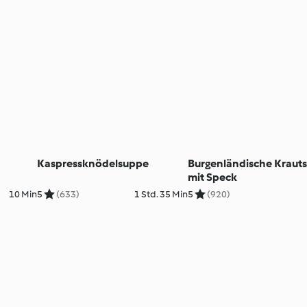
Kaspressknödelsuppe
Burgenländische Kraut
mit Speck
10 Min
5
(633)
1 Std. 35 Min
5
(920)