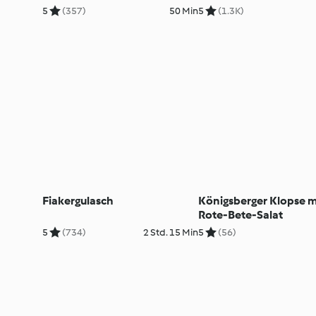
5
(357)
50 Min
5
(1.3K)
Fiakergulasch
Königsberger Klopse m
Rote-Bete-Salat
5
(734)
2 Std. 15 Min
5
(56)