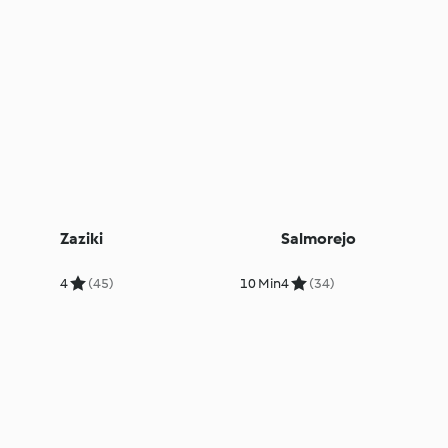
Zaziki
Salmorejo
4
(45)
10 Min
4
(34)