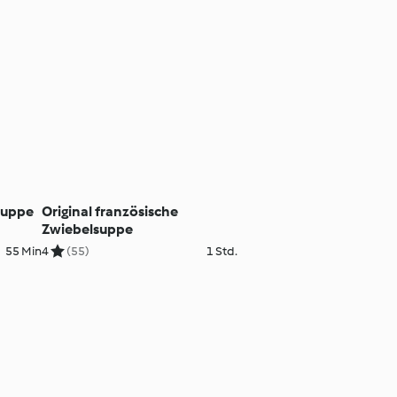
suppe
Original französische
Zwiebelsuppe
55 Min
4
(55)
1 Std.