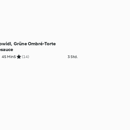
owidl,
Grüne Ombré-Torte
esauce
45 Min
5
(14)
3 Std.