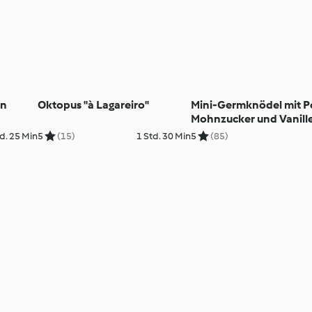
en
Oktopus "à Lagareiro"
Mini-Germknödel mit P
Mohnzucker und Vanill
d. 25 Min
5
(15)
1 Std. 30 Min
5
(85)