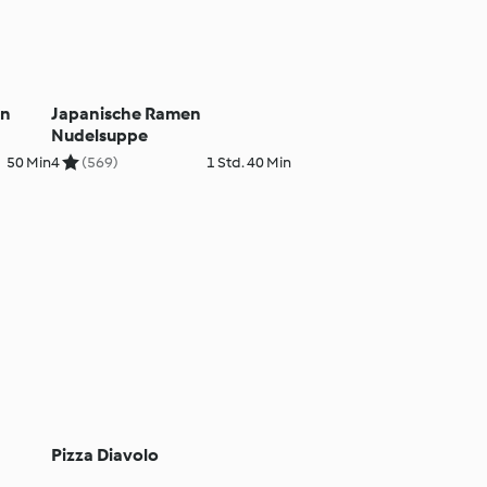
en
Japanische Ramen
Nudelsuppe
50 Min
4
(569)
1 Std. 40 Min
Pizza Diavolo