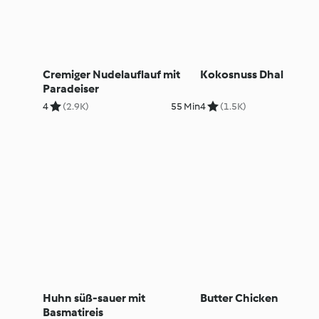
Cremiger Nudelauflauf mit
Kokosnuss Dhal
Paradeiser
4
(2.9K)
55 Min
4
(1.5K)
Huhn süß-sauer mit
Butter Chicken
Basmatireis