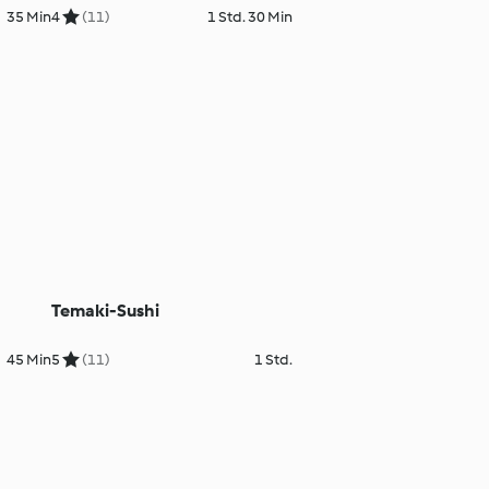
35 Min
4
(11)
1 Std. 30 Min
Temaki-Sushi
45 Min
5
(11)
1 Std.