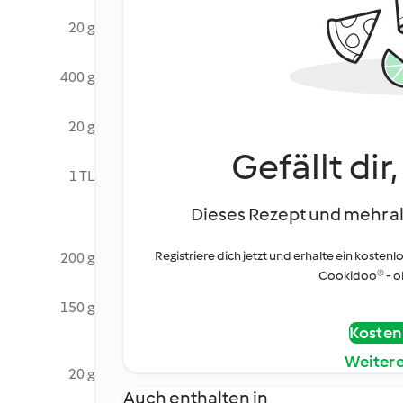
20 g
400 g
20 g
Gefällt dir
1 TL
Dieses Rezept und mehr al
Registriere dich jetzt und erhalte ein kostenl
200 g
Cookidoo® - oh
150 g
Kostenl
Weiter
20 g
Auch enthalten in