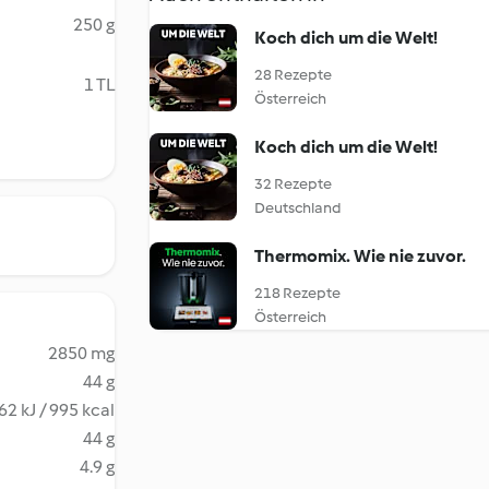
250 g
Koch dich um die Welt!
28 Rezepte
1 TL
Österreich
Koch dich um die Welt!
32 Rezepte
Deutschland
Thermomix. Wie nie zuvor.
218 Rezepte
Österreich
2850 mg
44 g
62 kJ / 995 kcal
44 g
4.9 g