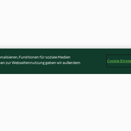
alisieren, Funktionen für soziale Medien
Cookie Einst
onen zur Webseitennutzung geben wir außerdem
Lachs-Krautsalat Sandwich
Zitronen-Parme
Füllung
Hähnchen mit Z
3.5
(23)
4.5
(57)