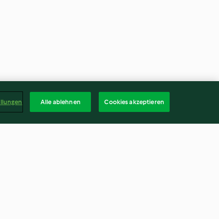
ellungen
Alle ablehnen
Cookies akzeptieren
san-
Pikantes Mole-Hähnchen
ucchininudeln
3.6
(92)