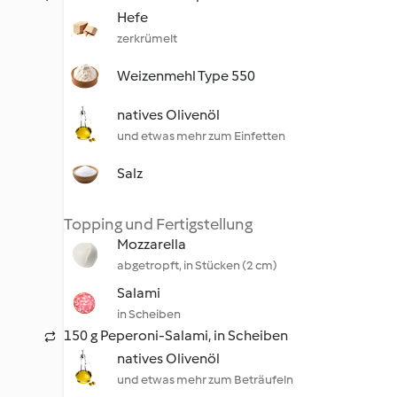
Hefe
zerkrümelt
Weizenmehl Type 550
natives Olivenöl
und etwas mehr zum Einfetten
Salz
Topping und Fertigstellung
Mozzarella
abgetropft, in Stücken (2 cm)
Salami
in Scheiben
150 g Peperoni-Salami, in Scheiben
natives Olivenöl
und etwas mehr zum Beträufeln