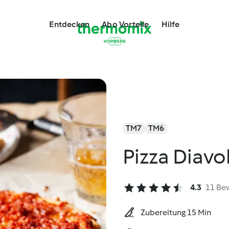
Entdecken
Abo Vorteile
Hilfe
TM7
TM6
Pizza Diavo
4.3
11 Be
Zubereitung 15 Min