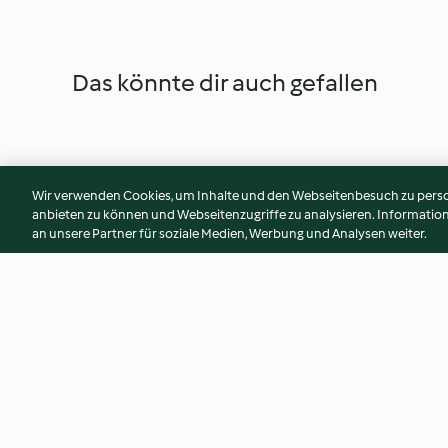
Das könnte dir auch gefallen
Wir verwenden Cookies, um Inhalte und den Webseitenbesuch zu person
anbieten zu können und Webseitenzugriffe zu analysieren. Informati
an unsere Partner für soziale Medien, Werbung und Analysen weiter.
Mini-Garnelen-Omelettes
Grillhähnchen
3.9
(10)
3.1
(15)