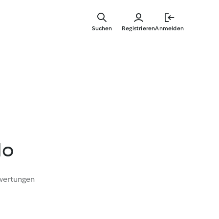
Springe
zum
Suchen
Registrieren
Anmelden
Hauptinha
lo
wertungen