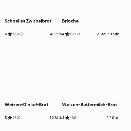
Schnelles Zwirbelbrot
Brioche
4
(345)
40 Min
4
(277)
9 Std. 30 Min
Weizen-Dinkel-Brot
Weizen-Buttermilch-Brot
5
(60)
12 Std.
4
(88)
12 Std.