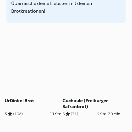
Überrasche deine Liebsten mit deinen
Brotkreationen!
UrDinkel Brot
Cuchaule (Freiburger
Safranbrot)
5
(136)
11 Std.
5
(71)
2 Std. 30 Min