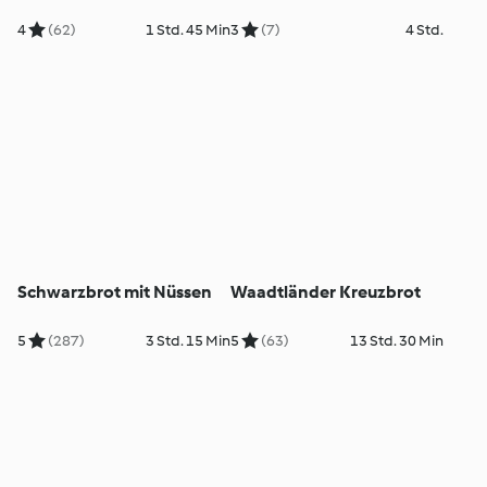
4
(62)
1 Std. 45 Min
3
(7)
4 Std.
Schwarzbrot mit Nüssen
Waadtländer Kreuzbrot
5
(287)
3 Std. 15 Min
5
(63)
13 Std. 30 Min