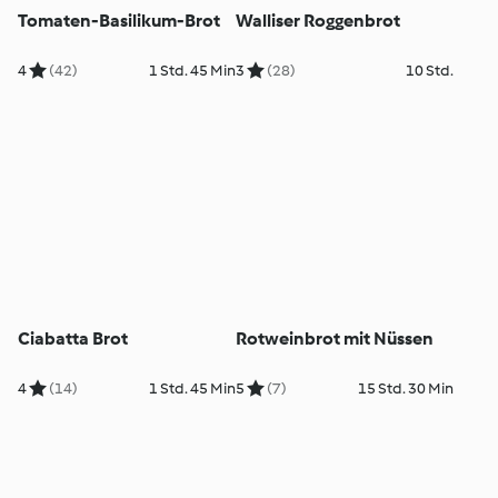
Tomaten-Basilikum-Brot
Walliser Roggenbrot
4
(42)
1 Std. 45 Min
3
(28)
10 Std.
Ciabatta Brot
Rotweinbrot mit Nüssen
4
(14)
1 Std. 45 Min
5
(7)
15 Std. 30 Min