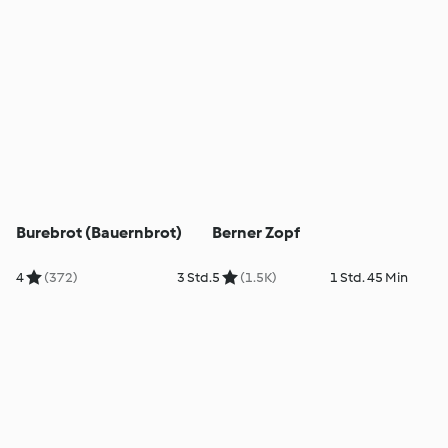
Burebrot (Bauernbrot)
Berner Zopf
4
(372)
3 Std.
5
(1.5K)
1 Std. 45 Min