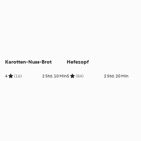
Karotten-Nuss-Brot
Hefezopf
4
(16)
2 Std. 10 Min
5
(84)
2 Std. 20 Min