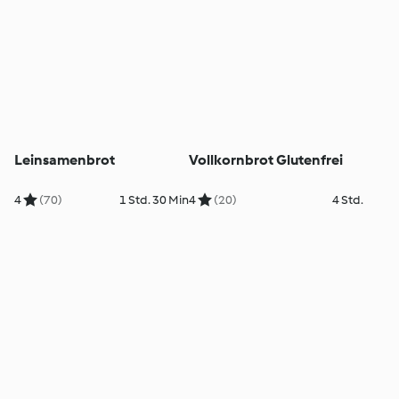
Leinsamenbrot
Vollkornbrot Glutenfrei
4
(70)
1 Std. 30 Min
4
(20)
4 Std.