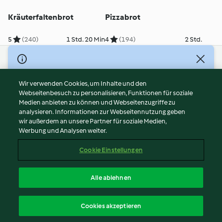
Kräuterfaltenbrot
Pizzabrot
5
(240)
1 Std. 20 Min
4
(194)
2 Std.
© Copyright 2026
Nutzungsbedingungen
Wir verwenden Cookies, um Inhalte und den
Webseitenbesuch zu personalisieren, Funktionen für soziale
Datenschutzrichtlinien
Medien anbieten zu können und Webseitenzugriffe zu
Disclaimer
analysieren. Informationen zur Webseitennutzung geben
Impressum
wir außerdem an unsere Partner für soziale Medien,
Werbung und Analysen weiter.
Cookies
Inhalt melden
Cookie Einstellungen
Abo kündigen
Vertrag widerrufen
Alle ablehnen
Erklärung zur Barrierefreiheit
Deutsch
Cookies akzeptieren