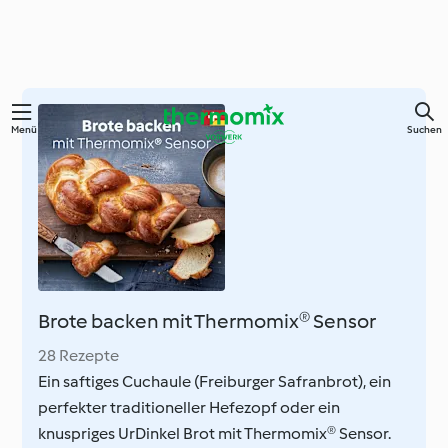
Springe
Menü
Suchen
zum
Hauptinhalt
Brote backen mit Thermomix® Sensor
28 Rezepte
Ein saftiges Cuchaule (Freiburger Safranbrot), ein
perfekter traditioneller Hefezopf oder ein
knuspriges UrDinkel Brot mit Thermomix® Sensor.