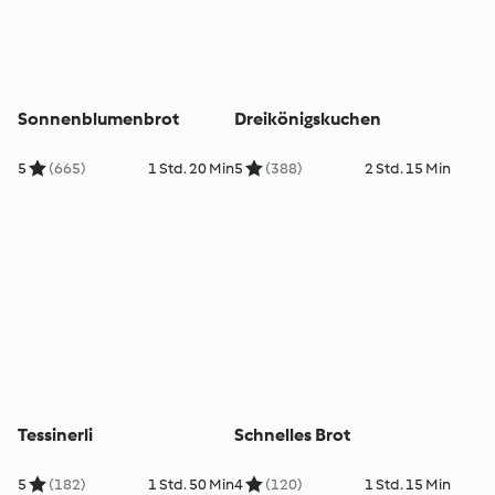
Sonnenblumenbrot
Dreikönigskuchen
5
(665)
1 Std. 20 Min
5
(388)
2 Std. 15 Min
Tessinerli
Schnelles Brot
5
(182)
1 Std. 50 Min
4
(120)
1 Std. 15 Min