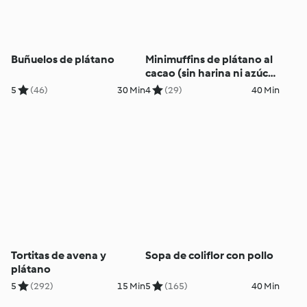
Buñuelos de plátano
Minimuffins de plátano al
cacao (sin harina ni azúcar
ni huevo)
5
(46)
30 Min
4
(29)
40 Min
Tortitas de avena y
Sopa de coliflor con pollo
plátano
5
(292)
15 Min
5
(165)
40 Min