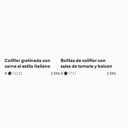
Coliflor gratinada con
Bolitas de coliflor con
carne al estilo italiano
salsa de tomate y beicon
4
(112)
1 Std.
4
(71)
1 Std.