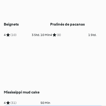
Beignets
Pralinés de pacanas
4
(10)
3 Std. 10 Min
4
(8)
1 Std.
Mississippi mud cake
4
(31)
50 Min