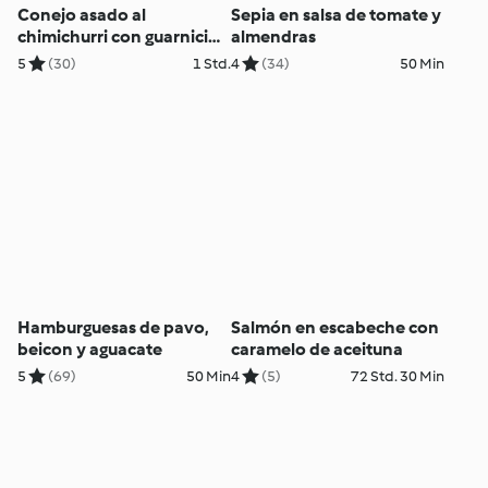
Conejo asado al
Sepia en salsa de tomate y
chimichurri con guarnición
almendras
de zanahorias
5
(30)
1 Std.
4
(34)
50 Min
Hamburguesas de pavo,
Salmón en escabeche con
beicon y aguacate
caramelo de aceituna
5
(69)
50 Min
4
(5)
72 Std. 30 Min