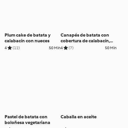
Plum cake de batata y
Canapés de batata con
calabacín con nueces
cobertura de calabacín,
queso feta y judías
4
(12)
50 Min
4
(7)
50 Min
blancas
Pastel de batata con
Caballa en aceite
boloñesa vegetariana