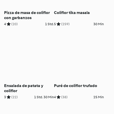
Pizza de masa de coliflor
Coliflor tika masala
con garbanzos
4
(20)
1 Std.
5
(259)
30 Min
Ensalada de patata y
Puré de coliflor trufado
coliflor
3
(22)
1 Std. 30 Min
4
(38)
25 Min