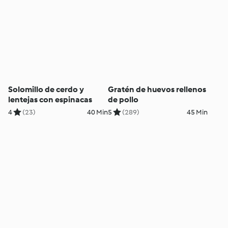
Solomillo de cerdo y
Gratén de huevos rellenos
lentejas con espinacas
de pollo
4
(23)
40 Min
5
(289)
45 Min