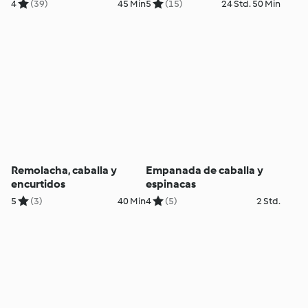
4
(39)
45 Min
5
(15)
24 Std. 50 Min
Remolacha, caballa y
Empanada de caballa y
encurtidos
espinacas
5
(3)
40 Min
4
(5)
2 Std.