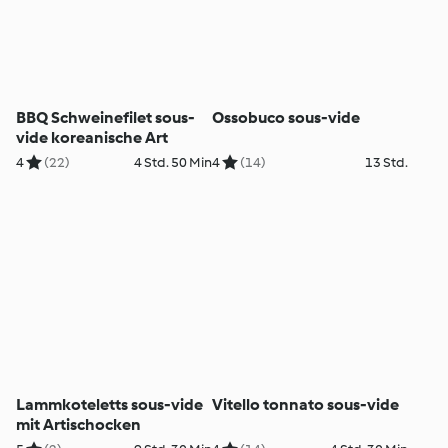
BBQ Schweinefilet sous-
Ossobuco sous-vide
vide koreanische Art
4
(22)
4 Std. 50 Min
4
(14)
13 Std.
Lammkoteletts sous-vide
Vitello tonnato sous-vide
mit Artischocken