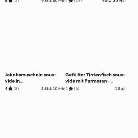
5
(2)
9 Std. 30 Min
4
(14)
4 Std. 30 Min
Jakobsmuscheln sous-
Gefüllter Tintenfisch sous-
vide in
vide mit Parmesan-
Zitronenbuttersauce
Safransauce
4
(5)
1 Std. 10 Min
4
(6)
1 Std.