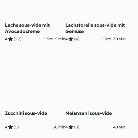
Lachs sous-vide mit
Lachsforelle sous-vide mit
Avocadocreme
Gemüse
4
(22)
1 Std. 5 Min
4
(4)
1 Std. 30 Min
Zucchini sous-vide
Melanzani sous-vide
4
(5)
30 Min
4
(8)
40 Min