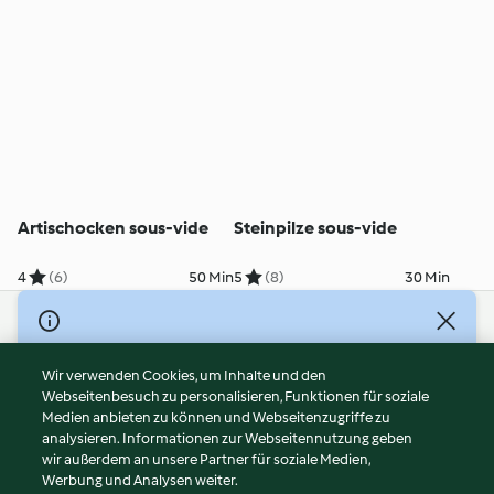
Artischocken sous-vide
Steinpilze sous-vide
4
(6)
50 Min
5
(8)
30 Min
© Copyright 2026
Nutzungsbedingungen
Wir verwenden Cookies, um Inhalte und den
Webseitenbesuch zu personalisieren, Funktionen für soziale
Datenschutzrichtlinien
Medien anbieten zu können und Webseitenzugriffe zu
Disclaimer
analysieren. Informationen zur Webseitennutzung geben
Impressum
wir außerdem an unsere Partner für soziale Medien,
Werbung und Analysen weiter.
Cookies