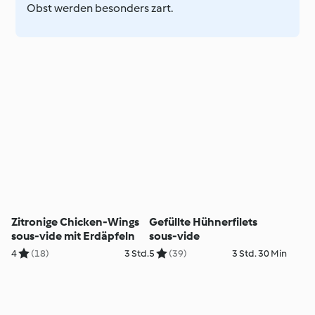
Obst werden besonders zart.
Zitronige Chicken-Wings
Gefüllte Hühnerfilets
sous-vide mit Erdäpfeln
sous-vide
4
(18)
3 Std.
5
(39)
3 Std. 30 Min