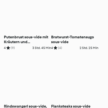
Putenbrust sous-vide mit
Bratwurst-Tomatensugo
Kräutern und
sous-vide
Paprikasauce
4
(9)
3 Std. 45 Min
4
(4)
2 Std. 25 Min
Rindswangerl sous-vide,
Flanksteaks sous-vide