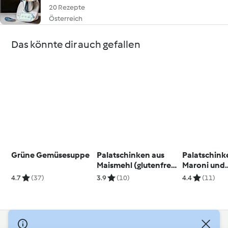
20 Rezepte
Österreich
Das könnte dir auch gefallen
Grüne Gemüsesuppe
Palatschinken aus
Palatschink
Maismehl (glutenfrei,
Maroni und
laktosefrei)
Buchweize
4.7
(37)
3.9
(10)
4.4
(11)
(glutenfrei)