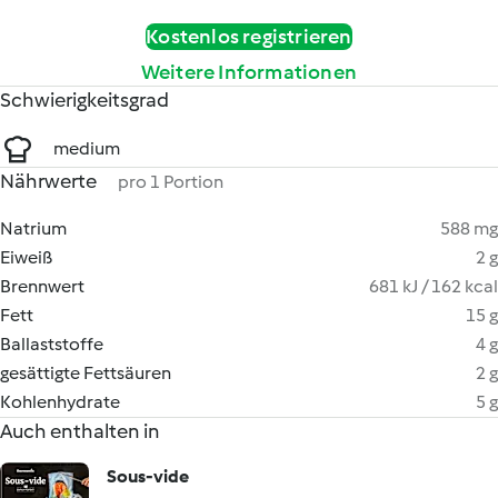
Kostenlos registrieren
Weitere Informationen
Schwierigkeitsgrad
medium
Nährwerte
pro 1 Portion
Natrium
588 mg
Eiweiß
2 g
Brennwert
681 kJ / 162 kcal
Fett
15 g
Ballaststoffe
4 g
gesättigte Fettsäuren
2 g
Kohlenhydrate
5 g
Auch enthalten in
Sous-vide