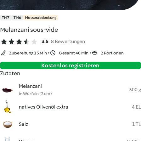
TM7
TM6
Messerabdeckung
Melanzani sous-vide
3.5
8 Bewertungen
Zubereitung 15 Min
Gesamt 40 Min
2 Portionen
Kostenlos registrieren
Zutaten
Melanzani
300 g
in Würfeln (2 cm)
natives Olivenöl extra
4 EL
Salz
1 TL