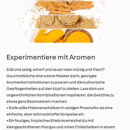
Experimentiere mit Aromen
Süß und salzig, scharf und sauer oder würzig und frisch?
Gourmetköche sind wahre Meister darin, gewagte
Aromenkombinationen zu paaren und die kulinarische
Gepflogenheiten auf den Kopf zu stellen. Lass dich von
ungewöhnlichen Kombinationen inspirieren, die Gerichte zu
etwas ganz Besonderem machen.
• Rolle süße Melonenscheiben in salzigen Prosciutto als eine
einfache, aber schmackhafte Vorspeise ein.
• Ein feuriges, tropisches Erlebnis erreichst du mit
kleingeschnittenen Mangos und roten Chilischeiben in einem