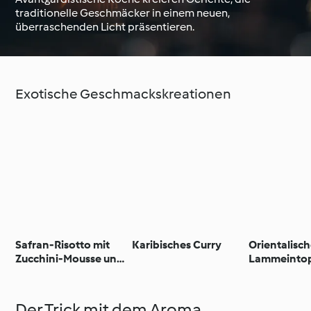
traditionelle Geschmäcker in einem neuen,
überraschenden Licht präsentieren.
Unterwegs mit
Thermomix®
Thermomix®
Kochschule
Exotische Geschmackskreationen
Safran-Risotto mit
Karibisches Curry
Orientalisch
Zucchini-Mousse und
Lammeintop
Baconpulver
Trockenobs
Der Trick mit dem Aroma