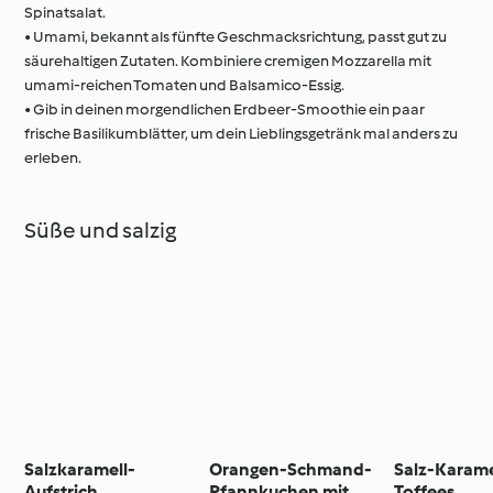
Spinatsalat.
• Umami, bekannt als fünfte Geschmacksrichtung, passt gut zu
säurehaltigen Zutaten. Kombiniere cremigen Mozzarella mit
umami-reichen Tomaten und Balsamico-Essig.
• Gib in deinen morgendlichen Erdbeer-Smoothie ein paar
frische Basilikumblätter, um dein Lieblingsgetränk mal anders zu
erleben.
Süße und salzig
Salzkaramell-
Orangen-Schmand-
Salz-Karame
Aufstrich
Pfannkuchen mit
Toffees