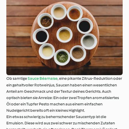
Ob samtige
Sauce Béarnaise
, eine pikante Zitrus-Reduktion oder
ein gehaltvoller Rotweinjus, Saucen haben einen wesentlichen
Anteil am Geschmack und der Textur deines Gerichts. Auch
optisch bieten sie Anreize: Ein oder zwei Tropfen aromatisiertes
Öl oder ein Tupfer Pesto machen aus einem einfachen
Nudelgericht bereits oft ein kleines Highlight.
Ein etwas schwierig zu beherrschender Saucentyp ist die
Emulsion. Diese wird aus zwei schwer zu mischenden Zutaten