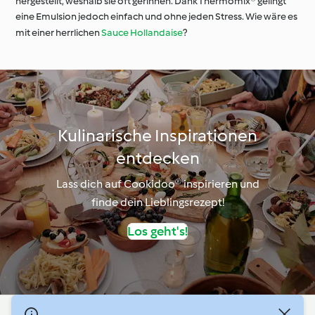
hergestellt, weshalb sie oft gerinnen. Dank Thermomix® gelingt
eine Emulsion jedoch einfach und ohne jeden Stress. Wie wäre es
mit einer herrlichen
Sauce Hollandaise
?
Kulinarische Inspirationen
entdecken
Lass dich auf Cookidoo® inspirieren und
finde dein Lieblingsrezept!
Los geht's!