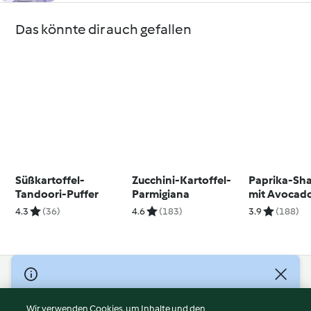
Das könnte dir auch gefallen
Süßkartoffel-
Zucchini-Kartoffel-
Paprika-Sh
Tandoori-Puffer
Parmigiana
mit Avocad
4.3
(36)
4.6
(183)
3.9
(188)
© Copyright 2026
Nutzungsbedingungen
Wir verwenden Cookies, um Inhalte und den