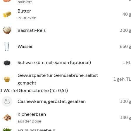
halbiert
Butter
40 g
in Stücken
Basmati-Reis
300 g
Wasser
650 g
Schwarzkümmel-Samen (optional)
1 EL
Gewürzpaste für Gemüsebrühe, selbst
1 geh. TL
gemacht
1 Würfel Gemüsebrühe (für 0,5 l)
Cashewkerne, geröstet, gesalzen
100 g
Kichererbsen
140 g
aus der Dose
Frühlingszwiebeln