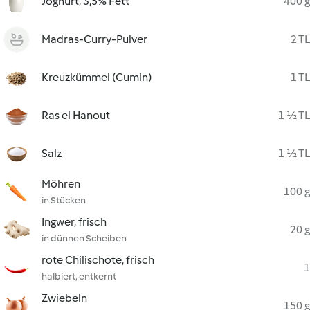
Joghurt, 3,5% Fett
400 g
Madras-Curry-Pulver
2 TL
Kreuzkümmel (Cumin)
1 TL
Ras el Hanout
1 ½ TL
Salz
1 ½ TL
Möhren
100 g
in Stücken
Ingwer, frisch
20 g
in dünnen Scheiben
rote Chilischote, frisch
1
halbiert, entkernt
Zwiebeln
150 g