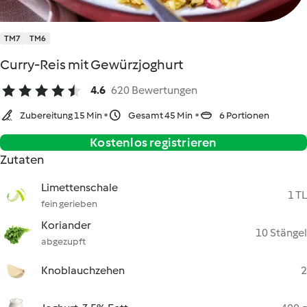
TM7
TM6
Curry-Reis mit Gewürzjoghurt
4.6
620 Bewertungen
Zubereitung 15 Min
Gesamt 45 Min
6 Portionen
Kostenlos registrieren
Zutaten
Limettenschale
1 TL
fein gerieben
Koriander
10 Stängel
abgezupft
Knoblauchzehen
2