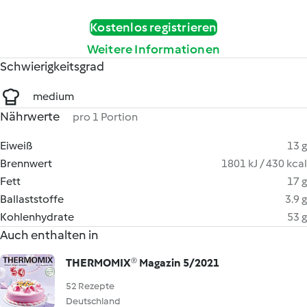
Kostenlos registrieren
Weitere Informationen
Schwierigkeitsgrad
medium
Nährwerte
pro 1 Portion
Eiweiß
13 g
Brennwert
1801 kJ / 430 kcal
Fett
17 g
Ballaststoffe
3.9 g
Kohlenhydrate
53 g
Auch enthalten in
THERMOMIX® Magazin 5/2021
52 Rezepte
Deutschland