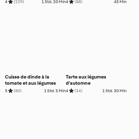
4
(229)
1 Std. 20 Min
4
(88)
45 Min
Cuisse de dinde à la
Tarte aux légumes
tomate et aux légumes
d'automne
5
(80)
1 Std. 5 Min
4
(34)
1 Std. 30 Min