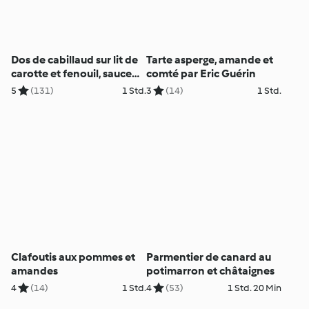
Dos de cabillaud sur lit de
Tarte asperge, amande et
carotte et fenouil, sauce
comté par Eric Guérin
crème moutarde
5
(131)
1 Std.
3
(14)
1 Std.
Clafoutis aux pommes et
Parmentier de canard au
amandes
potimarron et châtaignes
4
(14)
1 Std.
4
(53)
1 Std. 20 Min