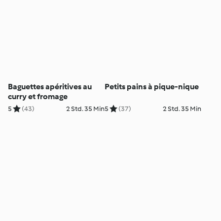
Baguettes apéritives au
Petits pains à pique-nique
curry et fromage
5
(43)
2 Std. 35 Min
5
(37)
2 Std. 35 Min