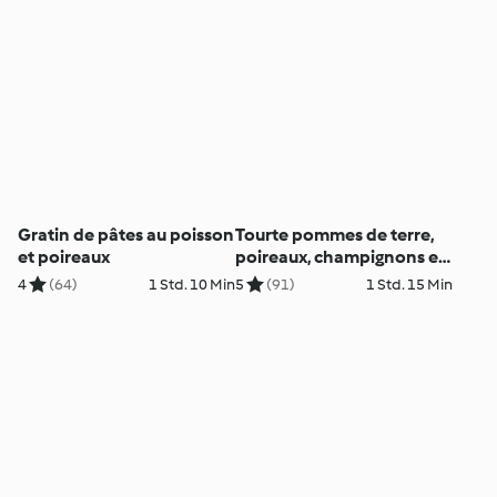
Gratin de pâtes au poisson
Tourte pommes de terre,
et poireaux
poireaux, champignons et
lardons
4
(64)
1 Std. 10 Min
5
(91)
1 Std. 15 Min