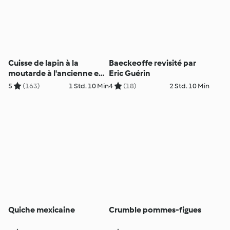
Cuisse de lapin à la
Baeckeoffe revisité par
moutarde à l'ancienne en
Eric Guérin
cocotte
5
(163)
1 Std. 10 Min
4
(18)
2 Std. 10 Min
Quiche mexicaine
Crumble pommes-figues