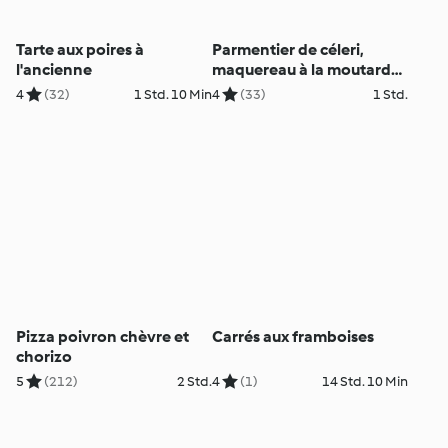
Tarte aux poires à
Parmentier de céleri,
l'ancienne
maquereau à la moutarde
par d'Eric Guérin
4
(32)
1 Std. 10 Min
4
(33)
1 Std.
Pizza poivron chèvre et
Carrés aux framboises
chorizo
5
(212)
2 Std.
4
(1)
14 Std. 10 Min