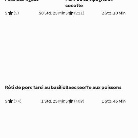
cocotte
5
(5)
50 Std. 25 Min
5
(221)
2 Std. 10 Min
Rôti de porc farci au basilic
Baeckeoffe aux poissons
5
(74)
1 Std. 25 Min
5
(409)
1 Std. 45 Min