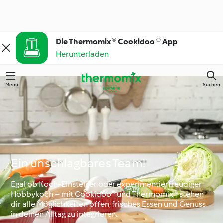
Die Thermomix ® Cookidoo ® App
Herunterladen
Menü
Suchen
Ein unschlagbares Team!
Egal ob Koch-Einsteiger oder experimentierfreudiger
Hobbykoch – mit Cookidoo® und Thermomix® stehen
dir alle Möglichkeiten offen, frisches Essen und Genuss
in deinen Alltag zu integrieren.