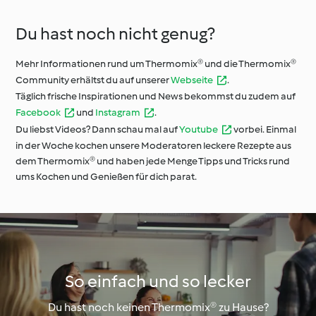
Du hast noch nicht genug?
Mehr Informationen rund um Thermomix® und die Thermomix®
Community erhältst du auf unserer
Webseite
.
Täglich frische Inspirationen und News bekommst du zudem auf
Facebook
und
Instagram
.
Du liebst Videos? Dann schau mal auf
Youtube
vorbei. Einmal
in der Woche kochen unsere Moderatoren leckere Rezepte aus
dem Thermomix® und haben jede Menge Tipps und Tricks rund
ums Kochen und Genießen für dich parat.
So einfach und so lecker
Du hast noch keinen Thermomix® zu Hause?