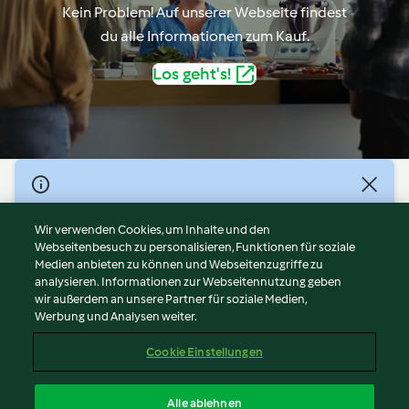
Kein Problem! Auf unserer Webseite findest
du alle Informationen zum Kauf.
Los geht's!
© Copyright 2026
Nutzungsbedingungen
Wir verwenden Cookies, um Inhalte und den
Webseitenbesuch zu personalisieren, Funktionen für soziale
Datenschutzrichtlinien
Medien anbieten zu können und Webseitenzugriffe zu
Disclaimer
analysieren. Informationen zur Webseitennutzung geben
Impressum
wir außerdem an unsere Partner für soziale Medien,
Werbung und Analysen weiter.
Cookies
Inhalt melden
Cookie Einstellungen
Abo kündigen
Vertrag widerrufen
Alle ablehnen