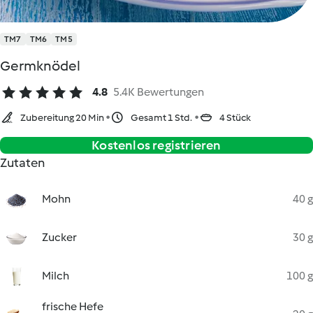
TM7
TM6
TM5
Germknödel
4.8
5.4K Bewertungen
Zubereitung 20 Min
Gesamt 1 Std.
4 Stück
Kostenlos registrieren
Zutaten
Mohn
40 g
Zucker
30 g
Milch
100 g
frische Hefe