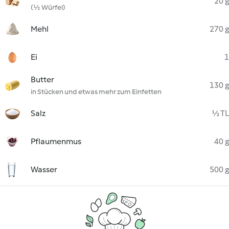
20 g
(½ Würfel)
Mehl
270 g
Ei
1
Butter
130 g
in Stücken und etwas mehr zum Einfetten
Salz
½ TL
Pflaumenmus
40 g
Wasser
500 g