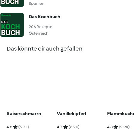
Spanien
Das Kochbuch
206 Rezepte
Österreich
Das könnte dir auch gefallen
Kaiserschmarrn
Vanillekipferl
Flammkuch
4.6
(5.3K)
4.7
(6.2K)
4.8
(9.9K)