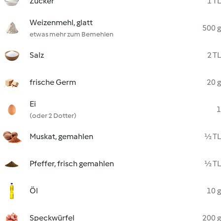
Zucker
1 TL
Weizenmehl, glatt
500 g
etwas mehr zum Bemehlen
Salz
2 TL
frische Germ
20 g
Ei
1
(oder 2 Dotter)
Muskat, gemahlen
½ TL
Pfeffer, frisch gemahlen
½ TL
Öl
10 g
Speckwürfel
200 g