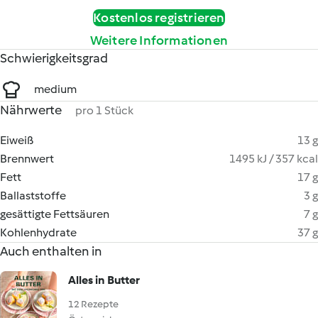
Kostenlos registrieren
Weitere Informationen
Schwierigkeitsgrad
medium
Nährwerte
pro 1 Stück
Eiweiß
13 g
Brennwert
1495 kJ / 357 kcal
Fett
17 g
Ballaststoffe
3 g
gesättigte Fettsäuren
7 g
Kohlenhydrate
37 g
Auch enthalten in
Alles in Butter
12 Rezepte