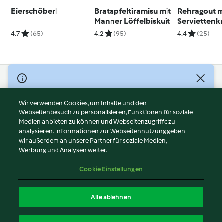
Eierschöberl
Bratapfeltiramisu mit
Rehragout m
Manner Löffelbiskuit
Serviettenk
4.7
(65)
4.2
(95)
4.4
(25)
© Copyright 2026
Nutzungsbedingungen
Wir verwenden Cookies, um Inhalte und den
Webseitenbesuch zu personalisieren, Funktionen für soziale
Datenschutzrichtlinien
Medien anbieten zu können und Webseitenzugriffe zu
Disclaimer
analysieren. Informationen zur Webseitennutzung geben
Impressum
wir außerdem an unsere Partner für soziale Medien,
Werbung und Analysen weiter.
Cookies
Inhalt melden
Cookie Einstellungen
Abo kündigen
Vertrag widerrufen
Alle ablehnen
Erklärung zur Barrierefreiheit