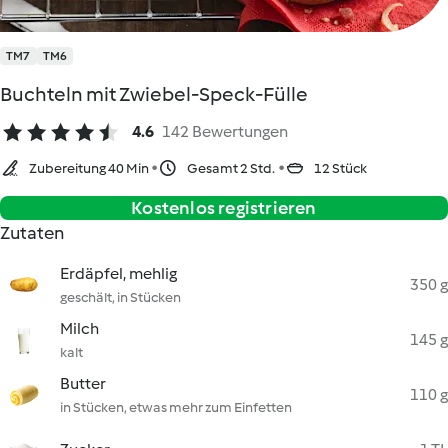
TM7
TM6
Buchteln mit Zwiebel-Speck-Fülle
4.6
142 Bewertungen
Zubereitung 40 Min
Gesamt 2 Std.
12 Stück
Kostenlos registrieren
Zutaten
Erdäpfel, mehlig
350 g
geschält, in Stücken
Milch
145 g
kalt
Butter
110 g
in Stücken, etwas mehr zum Einfetten