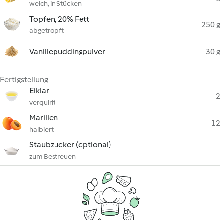
weich, in Stücken
Topfen, 20% Fett
250 g
abgetropft
Vanillepuddingpulver
30 g
Fertigstellung
Eiklar
2
verquirlt
Marillen
12
halbiert
Staubzucker (optional)
zum Bestreuen