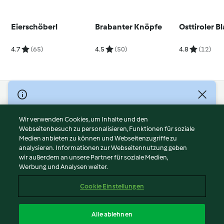
Eierschöberl
Brabanter Knöpfe
Osttiroler B
4.7
(65)
4.5
(50)
4.8
(12)
© Copyright 2026
Nutzungsbedingungen
Wir verwenden Cookies, um Inhalte und den
Webseitenbesuch zu personalisieren, Funktionen für soziale
Datenschutzrichtlinien
Medien anbieten zu können und Webseitenzugriffe zu
Disclaimer
analysieren. Informationen zur Webseitennutzung geben
Impressum
wir außerdem an unsere Partner für soziale Medien,
Werbung und Analysen weiter.
Cookies
Inhalt melden
Cookie Einstellungen
Abo kündigen
Vertrag widerrufen
Alle ablehnen
Erklärung zur Barrierefreiheit