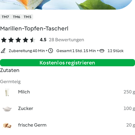
TM7
TM6
TM5
Marillen-Topfen-Tascherl
4.5
28 Bewertungen
Zubereitung 40 Min
Gesamt 1 Std. 15 Min
12 Stück
Kostenlos registrieren
Zutaten
Germteig
Milch
250 g
Zucker
100 g
frische Germ
20 g