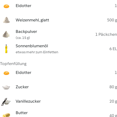
Eidotter
1
Weizenmehl, glatt
500 g
Backpulver
1 Päckchen
(ca. 15 g)
Sonnenblumenöl
6 EL
etwas mehr zum Einfetten
Topfenfüllung
Eidotter
1
Zucker
80 g
Vanillezucker
20 g
Butter
40 g