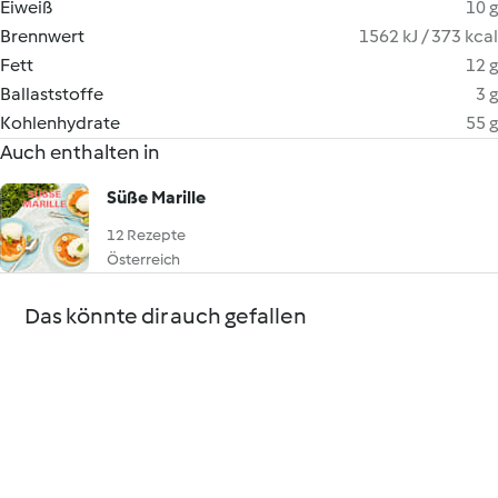
Eiweiß
10 g
Brennwert
1562 kJ / 373 kcal
Fett
12 g
Ballaststoffe
3 g
Kohlenhydrate
55 g
Auch enthalten in
Süße Marille
12 Rezepte
Österreich
Das könnte dir auch gefallen