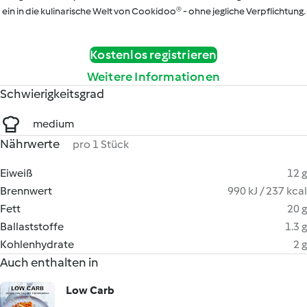
ein in die kulinarische Welt von Cookidoo® - ohne jegliche Verpflichtung.
Kostenlos registrieren
Weitere Informationen
Schwierigkeitsgrad
medium
Nährwerte
pro 1 Stück
Eiweiß
12 g
Brennwert
990 kJ / 237 kcal
Fett
20 g
Ballaststoffe
1.3 g
Kohlenhydrate
2 g
Auch enthalten in
Low Carb