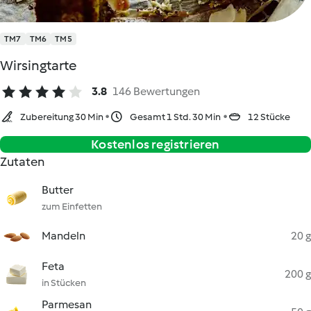
TM7
TM6
TM5
Wirsingtarte
3.8
146 Bewertungen
Zubereitung 30 Min
Gesamt 1 Std. 30 Min
12 Stücke
Kostenlos registrieren
Zutaten
Butter
zum Einfetten
Mandeln
20 g
Feta
200 g
in Stücken
Parmesan