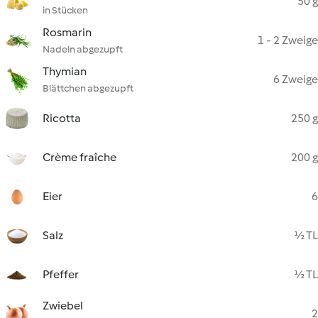
50 g
in Stücken
Rosmarin
1 - 2 Zweige
Nadeln abgezupft
Thymian
6 Zweige
Blättchen abgezupft
Ricotta
250 g
Crème fraîche
200 g
Eier
6
Salz
½ TL
Pfeffer
½ TL
Zwiebel
2