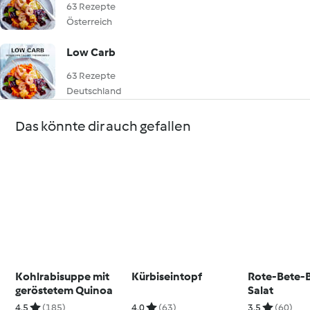
63 Rezepte
Österreich
Low Carb
63 Rezepte
Deutschland
Das könnte dir auch gefallen
Kohlrabisuppe mit
Kürbiseintopf
Rote-Bete-
geröstetem Quinoa
Salat
4.5
(185)
4.0
(63)
3.5
(60)