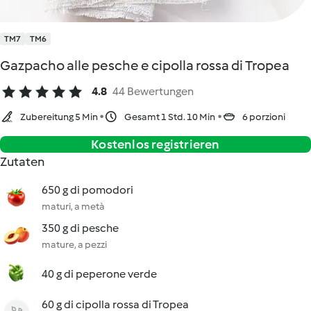
TM7
TM6
Gazpacho alle pesche e cipolla rossa di Tropea
4.8
44 Bewertungen
Zubereitung 5 Min
Gesamt 1 Std. 10 Min
6 porzioni
Kostenlos registrieren
Zutaten
650 g di pomodori
maturi, a metà
350 g di pesche
mature, a pezzi
40 g di peperone verde
60 g di cipolla rossa di Tropea