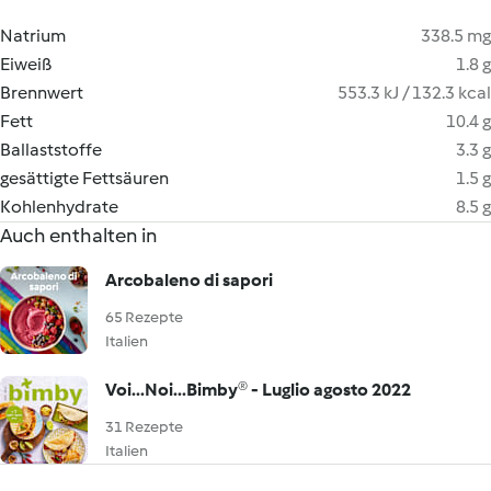
Natrium
338.5 mg
Eiweiß
1.8 g
Brennwert
553.3 kJ / 132.3 kcal
Fett
10.4 g
Ballaststoffe
3.3 g
gesättigte Fettsäuren
1.5 g
Kohlenhydrate
8.5 g
Auch enthalten in
Arcobaleno di sapori
65 Rezepte
Italien
Voi...Noi...Bimby® - Luglio agosto 2022
31 Rezepte
Italien