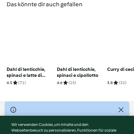
Das könnte dir auch gefallen
Dahl di lenticchie,
Dahl di lenticchie,
Curry di cec
spinaci e latte di
spinaci e cipollotto
cocco
4.5
(71)
4.6
(15)
3.8
(32)
© Copyright 2026
Nutzungsbedingungen
Wir verwenden Cookies, um Inhalte und den
Webseitenbesuch zu personalisieren, Funktionen für soziale
Datenschutzrichtlinien